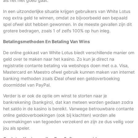
als het niet goed gaat.
In een uitzonderlijke situatie krijgen gebruikers van White Lotus
nog extra geld te winnen, omdat ze bijvoorbeeld een bepaald
spel ofwel slot hebben gewonnen. In de meeste gevallen zijn dit
grotere bedragen, zoals 1 of zelfs 100% op hun inleg.
Betalingsmethoden En Betaling Van Wins
De online gokkast van White Lotus biedt verschillende manier om
geld over te maken naar het kasino. Zo kun je direct na
registratie contante betaling via webshops doen met o.a. Visa,
Mastercard en Maestro ofwel gebruik kunnen maken van internet
banking methoden zoals iDeal ofwel een geldoverboeking
doormiddel van PayPal.
Verder is er ook de optie om winst te storten naar je
bankrekening (bankgiro), dat kan meteen worden gedaan zodra
het saldo in de kasino is bereikt. Vanwege betrouwbare contante
online geldoverboekingen (ook bij klachten) worden alle
overmakingen van tegoeden verzekerd en zijn ze dus veilig voor
jou als speler.