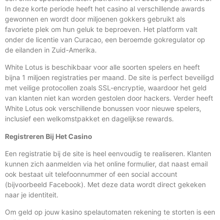
In deze korte periode heeft het casino al verschillende awards
gewonnen en wordt door miljoenen gokkers gebruikt als
favoriete plek om hun geluk te beproeven. Het platform valt
onder de licentie van Curacao, een beroemde gokregulator op
de eilanden in Zuid-Amerika.
White Lotus is beschikbaar voor alle soorten spelers en heeft
bijna 1 miljoen registraties per maand. De site is perfect beveiligd
met veilige protocollen zoals SSL-encryptie, waardoor het geld
van klanten niet kan worden gestolen door hackers. Verder heeft
White Lotus ook verschillende bonussen voor nieuwe spelers,
inclusief een welkomstpakket en dagelijkse rewards.
Registreren Bij Het Casino
Een registratie bij de site is heel eenvoudig te realiseren. Klanten
kunnen zich aanmelden via het online formulier, dat naast email
ook bestaat uit telefoonnummer of een social account
(bijvoorbeeld Facebook). Met deze data wordt direct gekeken
naar je identiteit.
Om geld op jouw kasino spelautomaten rekening te storten is een