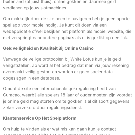
buitenland (of juist thuis), online gokken en daarmee geld
verdienen op jouw slotmachines.
Om makkelijk door de site heen te navigeren heb je geen aparte
spel app voor mobiel nodig. Je kunt dit doen via een
webapplicatie ofwel bekijken het platform als mobiel website, die
niet verspringt naar andere pagina’s als er is geklikt op een link.
Geldveiligheid en Kwaliteit Bij Online Casino
Vanwege de veilige protocolen bij White Lotus kun je je geld
veiligststellen. Zo word al het bedrag dat men via jouw rekening
overmaakt veilig gestort en worden er geen speler data
opgeslagen in een database.
Omdat de site een internationale gokregulering heeft van
Curacao, waarbij alle spelers 18 jaar of ouder moeten zijn voordat
je online geld mag storten om te gokken is al dit soort gegevens
zeker verzekerd door reguleringsdienst.
Klantenservice Op Het Spelplatform
Om hulp te vinden als er wat mis kan gaan kun je contact