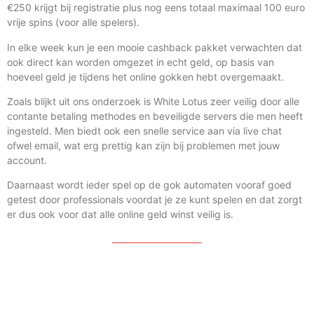
€250 krijgt bij registratie plus nog eens totaal maximaal 100 euro
vrije spins (voor alle spelers).
In elke week kun je een mooie cashback pakket verwachten dat
ook direct kan worden omgezet in echt geld, op basis van
hoeveel geld je tijdens het online gokken hebt overgemaakt.
Zoals blijkt uit ons onderzoek is White Lotus zeer veilig door alle
contante betaling methodes en beveiligde servers die men heeft
ingesteld. Men biedt ook een snelle service aan via live chat
ofwel email, wat erg prettig kan zijn bij problemen met jouw
account.
Daarnaast wordt ieder spel op de gok automaten vooraf goed
getest door professionals voordat je ze kunt spelen en dat zorgt
er dus ook voor dat alle online geld winst veilig is.