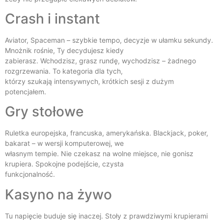
Crash i instant
Aviator, Spaceman – szybkie tempo, decyzje w ułamku sekundy.
Mnożnik rośnie, Ty decydujesz kiedy
zabierasz. Wchodzisz, grasz rundę, wychodzisz – żadnego
rozgrzewania. To kategoria dla tych,
którzy szukają intensywnych, krótkich sesji z dużym
potencjałem.
Gry stołowe
Ruletka europejska, francuska, amerykańska. Blackjack, poker,
bakarat – w wersji komputerowej, we
własnym tempie. Nie czekasz na wolne miejsce, nie gonisz
krupiera. Spokojne podejście, czysta
funkcjonalność.
Kasyno na żywo
Tu napięcie buduje się inaczej. Stoły z prawdziwymi krupierami