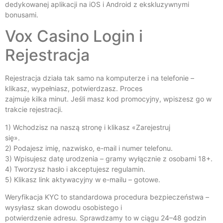
dedykowanej aplikacji na iOS i Android z ekskluzywnymi
bonusami.
Vox Casino Login i
Rejestracja
Rejestracja działa tak samo na komputerze i na telefonie –
klikasz, wypełniasz, potwierdzasz. Proces
zajmuje kilka minut. Jeśli masz kod promocyjny, wpiszesz go w
trakcie rejestracji.
1) Wchodzisz na naszą stronę i klikasz «Zarejestruj
się».
2) Podajesz imię, nazwisko, e-mail i numer telefonu.
3) Wpisujesz datę urodzenia – gramy wyłącznie z osobami 18+.
4) Tworzysz hasło i akceptujesz regulamin.
5) Klikasz link aktywacyjny w e-mailu – gotowe.
Weryfikacja KYC to standardowa procedura bezpieczeństwa –
wysyłasz skan dowodu osobistego i
potwierdzenie adresu. Sprawdzamy to w ciągu 24–48 godzin