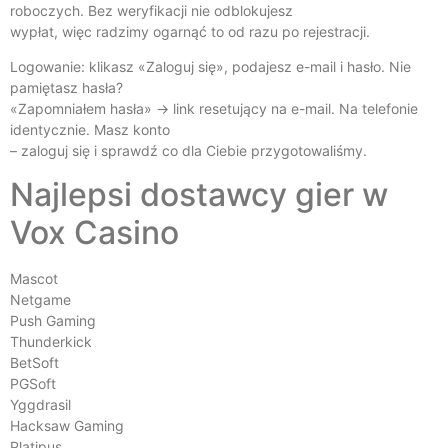
roboczych. Bez weryfikacji nie odblokujesz
wypłat, więc radzimy ogarnąć to od razu po rejestracji.
Logowanie: klikasz «Zaloguj się», podajesz e-mail i hasło. Nie
pamiętasz hasła?
«Zapomniałem hasła» → link resetujący na e-mail. Na telefonie
identycznie. Masz konto
– zaloguj się i sprawdź co dla Ciebie przygotowaliśmy.
Najlepsi dostawcy gier w
Vox Casino
Mascot
Netgame
Push Gaming
Thunderkick
BetSoft
PGSoft
Yggdrasil
Hacksaw Gaming
Platipus