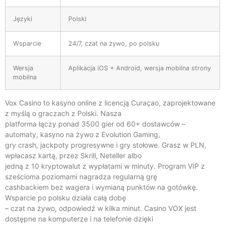
Języki
Polski
Wsparcie
24/7, czat na żywo, po polsku
Wersja
Aplikacja iOS + Android, wersja mobilna strony
mobilna
Vox Casino to kasyno online z licencją Curaçao, zaprojektowane
z myślą o graczach z Polski. Nasza
platforma łączy ponad 3500 gier od 60+ dostawców –
automaty, kasyno na żywo z Evolution Gaming,
gry crash, jackpoty progresywne i gry stołowe. Grasz w PLN,
wpłacasz kartą, przez Skrill, Neteller albo
jedną z 10 kryptowalut z wypłatami w minuty. Program VIP z
sześcioma poziomami nagradza regularną grę
cashbackiem bez wagera i wymianą punktów na gotówkę.
Wsparcie po polsku działa całą dobę
– czat na żywo, odpowiedź w kilka minut. Casino VOX jest
dostępne na komputerze i na telefonie dzięki