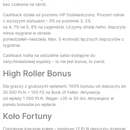
bez czekania na obrót.
Cashback działa od poziomu VIP Doświadczony. Procent rośnie
z wyższymi statusami – 3% na poziomie 3, 5%
na 4, 7% na 5, 8% na Legendzie. Liczymy stratę netto: depozyty
minus wygrane w okresie
poniedziałek–niedziela. Max: 5-krotność łącznych depozytów z
tygodnia.
Cashback trafia na oddzielne saldo dostępne do
natychmiastowej wypłaty – to nie jest bonus, to zwrot.
High Roller Bonus
Dla graczy z grubszymi wpłatami. 100% bonusu od depozytu do
20 000 PLN + 100 FS na Book of Fallen. Aktywacja
od wpłaty 1 000 PLN. Wager: x35 w 30 dni. Aktywujesz w
panelu bonusów po wpłacie.
Koło Fortuny
Codzienne kręcenie kołem – minimum 12 PLN depozytu dziennie