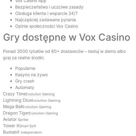
Vox Casino App
Bezpieczeństwo i uczciwe zasady
Obsługa klienta i wsparcie 24/7
Najczęściej zadawane pytania
Opinie społeczności Vox Casino
Gry dostępne w Vox Casino
Ponad 3500 tytułów od 60+ dostawców – testuj w demo albo
graj za realne środki.
Popularne
Kasyno na żywo
Gry crash
Automaty
Crazy Time
Evolution Gaming
Lightning Dice
Evolution Gaming
Mega Ball
Evolution Gaming
Dragon Tiger
Evolution Gaming
Aviator
Spribe
Tower X
Smart Soft
Bustabit
Independent