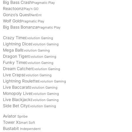
Big Bass Crash
Pragmatic Play
Reactoonz
Play’n GO
Gonzo’s Quest
NetEnt
Wolf Gold
Pragmatic Play
Big Bass Bonanza
Pragmatic Play
Crazy Time
Evolution Gaming
Lightning Dice
Evolution Gaming
Mega Ball
Evolution Gaming
Dragon Tiger
Evolution Gaming
Funky Time
Evolution Gaming
Dream Catcher
Evolution Gaming
Live Craps
Evolution Gaming
Lightning Roulette
Evolution Gaming
Live Baccarat
Evolution Gaming
Monopoly Live
Evolution Gaming
Live Blackjack
Evolution Gaming
Side Bet City
Evolution Gaming
Aviator
Spribe
Tower X
Smart Soft
Bustabit
Independent