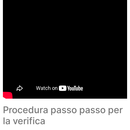
Procedura passo passo per
la verifica