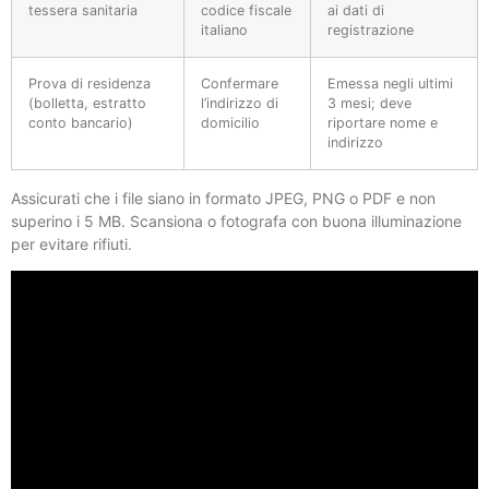
tessera sanitaria
codice fiscale
ai dati di
italiano
registrazione
Prova di residenza
Confermare
Emessa negli ultimi
(bolletta, estratto
l’indirizzo di
3 mesi; deve
conto bancario)
domicilio
riportare nome e
indirizzo
Assicurati che i file siano in formato JPEG, PNG o PDF e non
superino i 5 MB. Scansiona o fotografa con buona illuminazione
per evitare rifiuti.