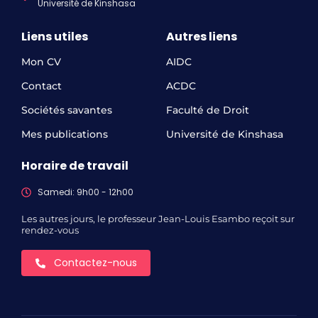
Université de Kinshasa
Liens utiles
Autres liens
Mon CV
AIDC
Contact
ACDC
Sociétés savantes
Faculté de Droit
Mes publications
Université de Kinshasa
Horaire de travail
Samedi: 9h00 - 12h00
Les autres jours, le professeur Jean-Louis Esambo reçoit sur
rendez-vous
Contactez-nous