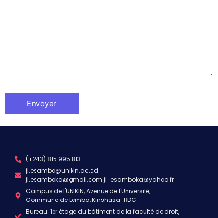
(+243) 815 995 813
jl.esambo@unikin.ac.cd
jl.esamboka@gmail.com jl_esamboka@yahoo.fr
Campus de l'UNIKIN, Avenue de l'Université,
Commune de Lemba, Kinshasa-RDC
Bureau: 1er étage du bâtiment de la faculté de droit,