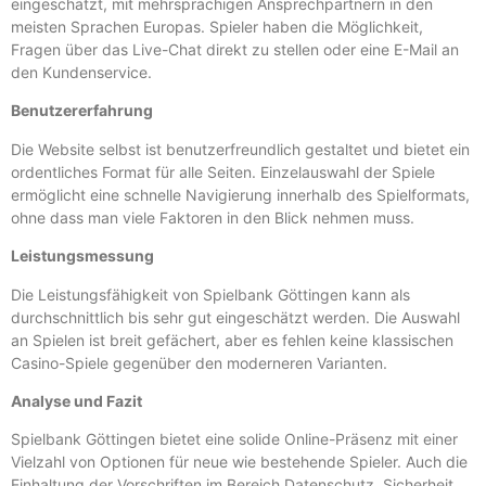
eingeschätzt, mit mehrsprachigen Ansprechpartnern in den
meisten Sprachen Europas. Spieler haben die Möglichkeit,
Fragen über das Live-Chat direkt zu stellen oder eine E-Mail an
den Kundenservice.
Benutzererfahrung
Die Website selbst ist benutzerfreundlich gestaltet und bietet ein
ordentliches Format für alle Seiten. Einzelauswahl der Spiele
ermöglicht eine schnelle Navigierung innerhalb des Spielformats,
ohne dass man viele Faktoren in den Blick nehmen muss.
Leistungsmessung
Die Leistungsfähigkeit von Spielbank Göttingen kann als
durchschnittlich bis sehr gut eingeschätzt werden. Die Auswahl
an Spielen ist breit gefächert, aber es fehlen keine klassischen
Casino-Spiele gegenüber den moderneren Varianten.
Analyse und Fazit
Spielbank Göttingen bietet eine solide Online-Präsenz mit einer
Vielzahl von Optionen für neue wie bestehende Spieler. Auch die
Einhaltung der Vorschriften im Bereich Datenschutz, Sicherheit