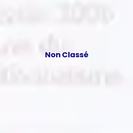
Non Classé
8 juillet 2026