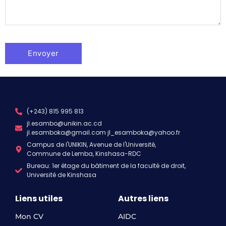
(+243) 815 995 813
jl.esambo@unikin.ac.cd
jl.esamboka@gmail.com jl_esamboka@yahoo.fr
Campus de l'UNIKIN, Avenue de l'Université,
Commune de Lemba, Kinshasa-RDC
Bureau: 1er étage du bâtiment de la faculté de droit,
Université de Kinshasa
Liens utiles
Autres liens
Mon CV
AIDC