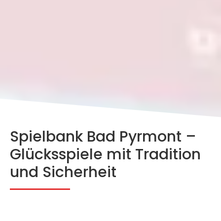
Spielbank Bad Pyrmont –
Glücksspiele mit Tradition
und Sicherheit