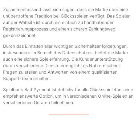
Zusammenfassend lässt sich sagen, dass die Marke über eine
unübertroffene Tradition bei Glücksspielen verfügt. Das Spielen
auf der Website ist durch ein einfach zu handhabender
Registrierungsprozess und einen sicheren Zahlungsweg
gekennzeichnet.
Durch das Einhalten aller wichtigen Sicherheitsanforderungen,
insbesondere im Bereich des Datenschutzes, bietet die Marke
auch eine sichere Spielerfahrung. Die Kundenunterstützung
durch verschiedene Dienste ermöglicht es Nutzern schnell
Fragen zu stellen und Antworten von einem qualifizierten
Support-Team erhalten.
Spielbank Bad Pyrmont ist definitiv für alle Glücksspielefans eine
empfehlenswerte Option, um in verschiedenen Online-Spielen an
verschiedenen Geräten teilnehmen.