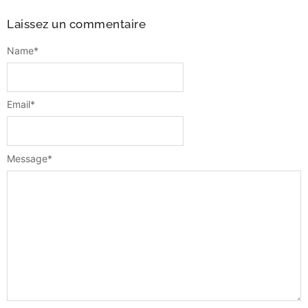
Laissez un commentaire
Name
*
Email
*
Message
*