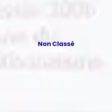
Non Classé
9 juillet 2026