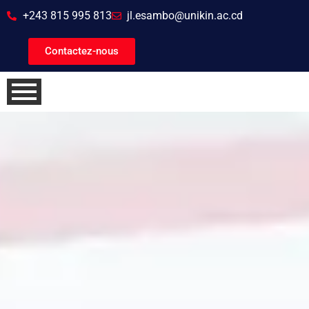
+243 815 995 813
jl.esambo@unikin.ac.cd
Contactez-nous