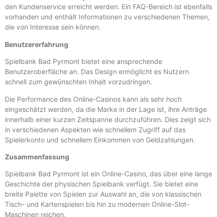
den Kundenservice erreicht werden. Ein FAQ-Bereich ist ebenfalls
vorhanden und enthält Informationen zu verschiedenen Themen,
die von Interesse sein können.
Benutzererfahrung
Spielbank Bad Pyrmont bietet eine ansprechende
Benutzeroberfläche an. Das Design ermöglicht es Nutzern
schnell zum gewünschten Inhalt vorzudringen.
Die Performance des Online-Casinos kann als sehr hoch
eingeschätzt werden, da die Marke in der Lage ist, ihre Anträge
innerhalb einer kurzen Zeitspanne durchzuführen. Dies zeigt sich
in verschiedenen Aspekten wie schnellem Zugriff auf das
Spielerkonto und schnellem Einkommen von Geldzahlungen.
Zusammenfassung
Spielbank Bad Pyrmont ist ein Online-Casino, das über eine lange
Geschichte der physischen Spielbank verfügt. Sie bietet eine
breite Palette von Spielen zur Auswahl an, die von klassischen
Tisch- und Kartenspielen bis hin zu modernen Online-Slot-
Maschinen reichen.