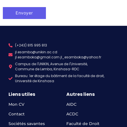
(+243) 815 995 813
jl.esambo@unikin.ac.cd
jl.esamboka@gmail.com jl_esamboka@yahoo.fr
Campus de l'UNIKIN, Avenue de l'Université,
Commune de Lemba, Kinshasa-RDC
Bureau: 1er étage du bâtiment de la faculté de droit,
Université de Kinshasa
Liens utiles
Autres liens
Mon CV
AIDC
Contact
ACDC
Sociétés savantes
Faculté de Droit