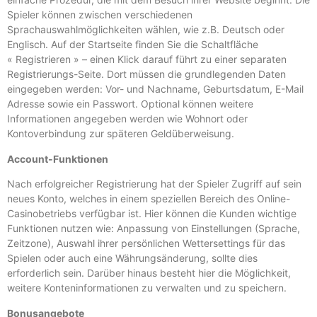
Spieler können zwischen verschiedenen
Sprachauswahlmöglichkeiten wählen, wie z.B. Deutsch oder
Englisch. Auf der Startseite finden Sie die Schaltfläche
« Registrieren » – einen Klick darauf führt zu einer separaten
Registrierungs-Seite. Dort müssen die grundlegenden Daten
eingegeben werden: Vor- und Nachname, Geburtsdatum, E-Mail
Adresse sowie ein Passwort. Optional können weitere
Informationen angegeben werden wie Wohnort oder
Kontoverbindung zur späteren Geldüberweisung.
Account-Funktionen
Nach erfolgreicher Registrierung hat der Spieler Zugriff auf sein
neues Konto, welches in einem speziellen Bereich des Online-
Casinobetriebs verfügbar ist. Hier können die Kunden wichtige
Funktionen nutzen wie: Anpassung von Einstellungen (Sprache,
Zeitzone), Auswahl ihrer persönlichen Wettersettings für das
Spielen oder auch eine Währungsänderung, sollte dies
erforderlich sein. Darüber hinaus besteht hier die Möglichkeit,
weitere Konteninformationen zu verwalten und zu speichern.
Bonusangebote