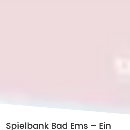
Spielbank Bad Ems – Ein