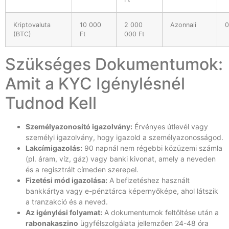
Kriptovaluta
10 000
2 000
Azonnali
0
(BTC)
Ft
000 Ft
Szükséges Dokumentumok:
Amit a KYC Igénylésnél
Tudnod Kell
Személyazonosító igazolvány:
Érvényes útlevél vagy
személyi igazolvány, hogy igazold a személyazonosságod.
Lakcímigazolás:
90 napnál nem régebbi közüzemi számla
(pl. áram, víz, gáz) vagy banki kivonat, amely a neveden
és a regisztrált címeden szerepel.
Fizetési mód igazolása:
A befizetéshez használt
bankkártya vagy e-pénztárca képernyőképe, ahol látszik
a tranzakció és a neved.
Az igénylési folyamat:
A dokumentumok feltöltése után a
rabonakaszino
ügyfélszolgálata jellemzően 24-48 óra