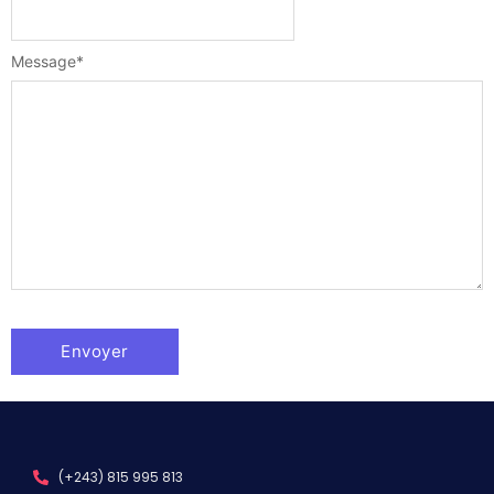
Message
*
(+243) 815 995 813