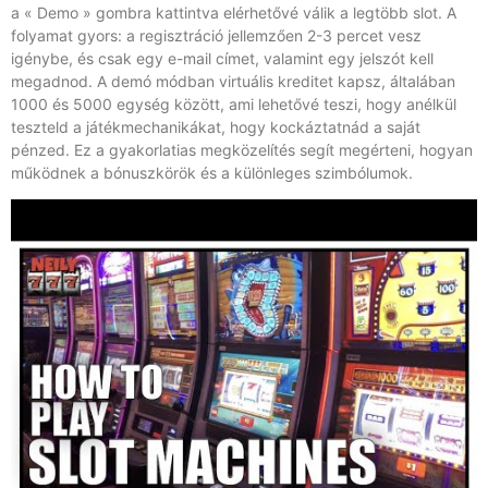
a « Demo » gombra kattintva elérhetővé válik a legtöbb slot. A
folyamat gyors: a regisztráció jellemzően 2-3 percet vesz
igénybe, és csak egy e-mail címet, valamint egy jelszót kell
megadnod. A demó módban virtuális kreditet kapsz, általában
1000 és 5000 egység között, ami lehetővé teszi, hogy anélkül
teszteld a játékmechanikákat, hogy kockáztatnád a saját
pénzed. Ez a gyakorlatias megközelítés segít megérteni, hogyan
működnek a bónuszkörök és a különleges szimbólumok.