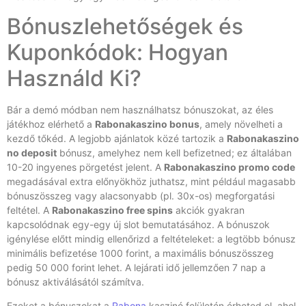
Bónuszlehetőségek és
Kuponkódok: Hogyan
Használd Ki?
Bár a demó módban nem használhatsz bónuszokat, az éles
játékhoz elérhető a
Rabonakaszino bonus
, amely növelheti a
kezdő tőkéd. A legjobb ajánlatok közé tartozik a
Rabonakaszino
no deposit
bónusz, amelyhez nem kell befizetned; ez általában
10-20 ingyenes pörgetést jelent. A
Rabonakaszino promo code
megadásával extra előnyökhöz juthatsz, mint például magasabb
bónuszösszeg vagy alacsonyabb (pl. 30x-os) megforgatási
feltétel. A
Rabonakaszino free spins
akciók gyakran
kapcsolódnak egy-egy új slot bemutatásához. A bónuszok
igénylése előtt mindig ellenőrizd a feltételeket: a legtöbb bónusz
minimális befizetése 1000 forint, a maximális bónuszösszeg
pedig 50 000 forint lehet. A lejárati idő jellemzően 7 nap a
bónusz aktiválásától számítva.
Ezeket a bónuszokat a
Rabona
kaszinó felületén érheted el, ahol