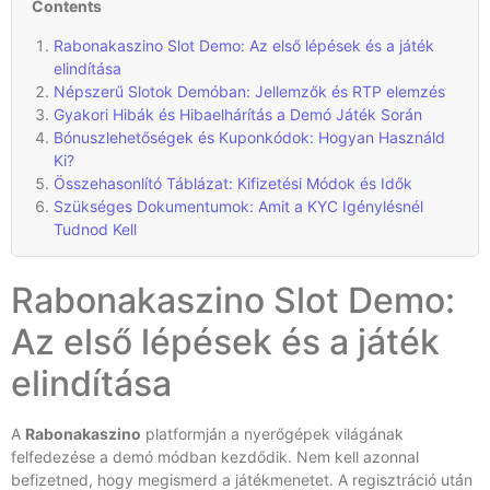
Contents
Rabonakaszino Slot Demo: Az első lépések és a játék
elindítása
Népszerű Slotok Demóban: Jellemzők és RTP elemzés
Gyakori Hibák és Hibaelhárítás a Demó Játék Során
Bónuszlehetőségek és Kuponkódok: Hogyan Használd
Ki?
Összehasonlító Táblázat: Kifizetési Módok és Idők
Szükséges Dokumentumok: Amit a KYC Igénylésnél
Tudnod Kell
Rabonakaszino Slot Demo:
Az első lépések és a játék
elindítása
A
Rabonakaszino
platformján a nyerőgépek világának
felfedezése a demó módban kezdődik. Nem kell azonnal
befizetned, hogy megismerd a játékmenetet. A regisztráció után