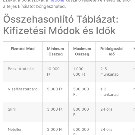
a teljes kínálatot böngészheted.
Összehasonlító Táblázat:
Kifizetési Módok és Idők
Fizetési Mód
Minimum
Maximum
Feldolgozási
Összeg
Összeg
Idő
Banki Átutalás
10 000
1 000
2-5
I
Ft
000 Ft
munkanap
Visa/Mastercard
5 000 Ft
500 000
1-3
I
Ft
munkanap
Skrill
3 000 Ft
800 000
24 óra
I
Ft
Neteller
3 000 Ft
600 000
24 óra
I
Ft