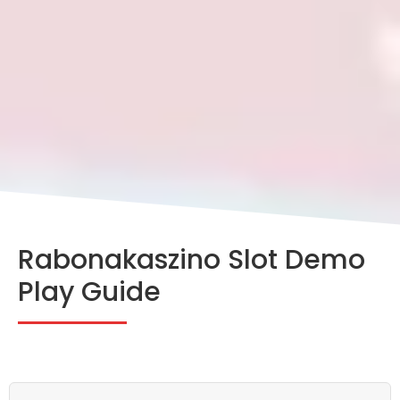
Rabonakaszino Slot Demo
Play Guide