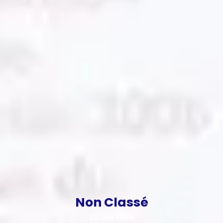
Non Classé
30 mai 2026