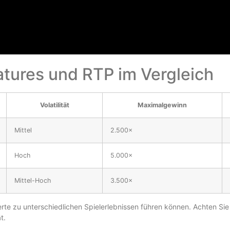
atures und RTP im Vergleich
Volatilität
Maximalgewinn
Mittel
2.500×
Hoch
5.000×
Mittel-Hoch
3.500×
rte zu unterschiedlichen Spielerlebnissen führen können. Achten Sie st
t.