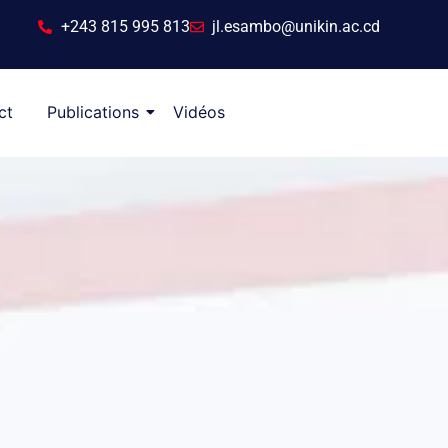
+243 815 995 813
jl.esambo@unikin.ac.cd
ct
Publications
Vidéos