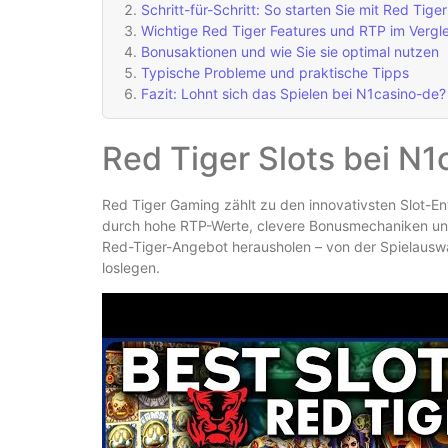
Schritt-für-Schritt: So starten Sie mit Red Tige
Wichtige Red Tiger Features und RTP im Vergl
Bonusaktionen und wie Sie sie optimal nutzen
Typische Probleme und praktische Tipps
Fazit: Lohnt sich das Spielen bei N1casino-de?
Red Tiger Slots bei N1
Red Tiger Gaming zählt zu den innovativsten Slot-Entw
durch hohe RTP-Werte, clevere Bonusmechaniken und 
Red-Tiger-Angebot herausholen – von der Spielauswah
loslegen.