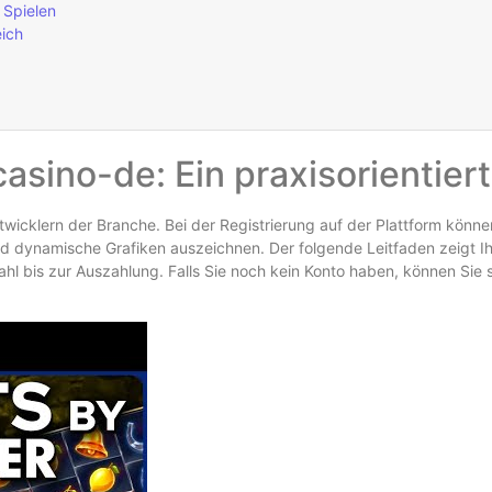
r Spielen
eich
casino-de: Ein praxisorientier
icklern der Branche. Bei der Registrierung auf der Plattform können 
dynamische Grafiken auszeichnen. Der folgende Leitfaden zeigt Ihne
l bis zur Auszahlung. Falls Sie noch kein Konto haben, können Sie 