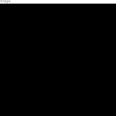
rktage.