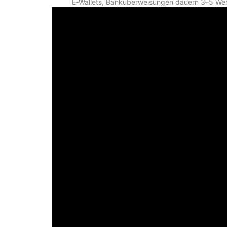
E‑Wallets, Banküberweisungen dauern 3–5 We