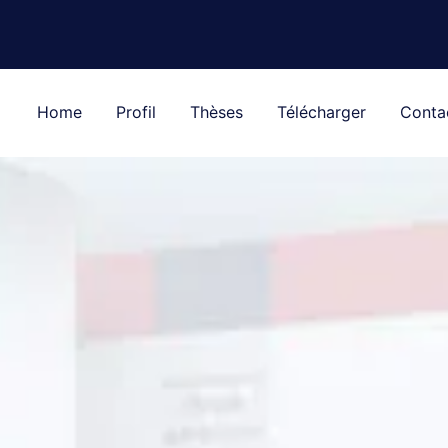
Home
Profil
Thèses
Télécharger
Conta