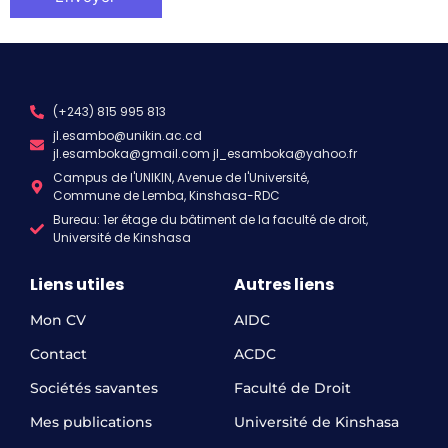
(+243) 815 995 813
jl.esambo@unikin.ac.cd
jl.esamboka@gmail.com jl_esamboka@yahoo.fr
Campus de l'UNIKIN, Avenue de l'Université,
Commune de Lemba, Kinshasa-RDC
Bureau: 1er étage du bâtiment de la faculté de droit,
Université de Kinshasa
Liens utiles
Autres liens
Mon CV
AIDC
Contact
ACDC
Sociétés savantes
Faculté de Droit
Mes publications
Université de Kinshasa