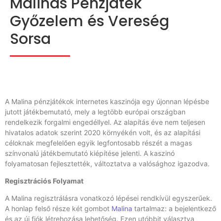
Malinás Pénzjáték
Győzelem és Vereség
Sorsa
A Malina pénzjátékok internetes kaszinója egy újonnan lépésbe
jutott játékbemutató, mely a legtöbb európai országban
rendelkezik forgalmi engedéllyel. Az alapítás éve nem teljesen
hivatalos adatok szerint 2020 környékén volt, és az alapítási
céloknak megfelelően egyik legfontosabb részét a magas
színvonalú játékbemutató kiépítése jelenti. A kaszinó
folyamatosan fejlesztették, változtatva a valósághoz igazodva.
Regisztrációs Folyamat
A Malina regisztrálásra vonatkozó lépései rendkívül egyszerűek.
A honlap felső része két gombot
Malina
tartalmaz: a bejelentkező
és az új fiók létrehozása lehetőség. Ezen utóbbit választva