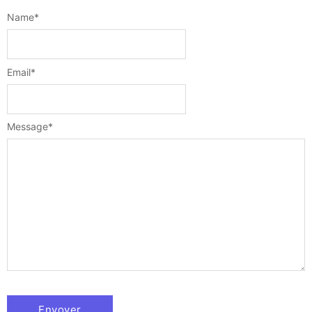
Name
*
Email
*
Message
*