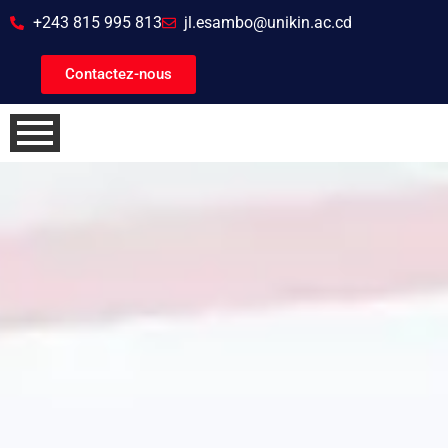
+243 815 995 813
jl.esambo@unikin.ac.cd
Contactez-nous