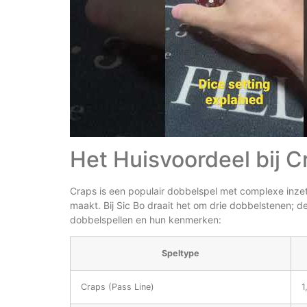
Het Huisvoordeel bij C
Craps is een populair dobbelspel met complexe inzet
maakt. Bij Sic Bo draait het om drie dobbelstenen; 
dobbelspellen en hun kenmerken:
Speltype
Craps (Pass Line)
1