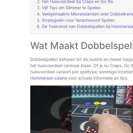
Het Huisvoordeel bij Craps en Sic Bo
Vijf Tips om Slimmer te Spelen
Veelgemaakte Misverstanden over Dobbelkan
Strategieën voor Verantwoord Spelen
De Toekomst van Dobbelspellen bij Hommerso
Wat Maakt Dobbelspell
Dobbelspellen behoren tot de oudste en meest toegan
het huisvoordeel centraal staan. Of je nu Craps, Sic
huisvoordeel varieert per speltype; sommige inzetten
Hommerson casino
voor actuele informatie en tips.