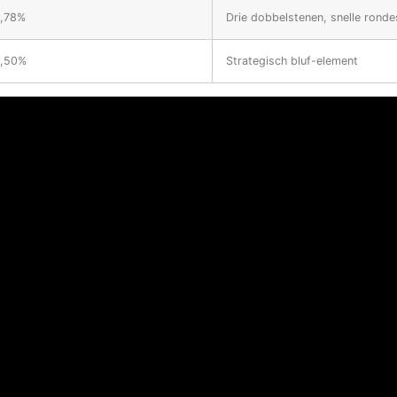
,78%
Drie dobbelstenen, snelle ronde
,50%
Strategisch bluf-element