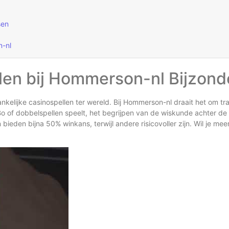
sen
n-nl
en bij Hommerson-nl Bijzond
kelijke casinospellen ter wereld. Bij Hommerson-nl draait het om tra
 Bo of dobbelspellen speelt, het begrijpen van de wiskunde achter de 
 bieden bijna 50% winkans, terwijl andere risicovoller zijn. Wil je m