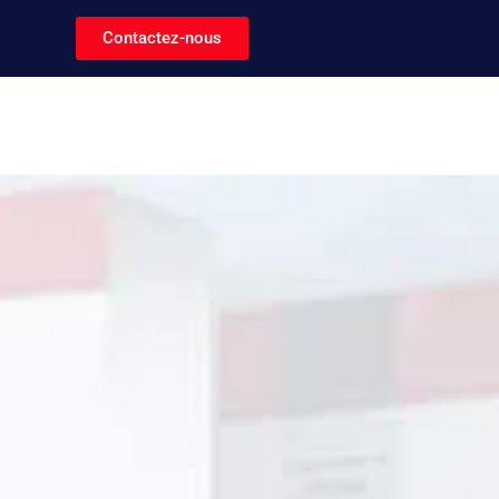
Contactez-nous