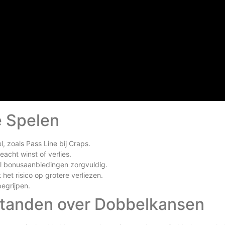
e Spelen
l, zoals Pass Line bij Craps.
eacht winst of verlies.
 bonusaanbiedingen zorgvuldig.
 het risico op grotere verliezen.
begrijpen.
tanden over Dobbelkansen