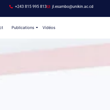
+243 815 995 813
jl.esambo@unikin.ac.cd
ct
Publications
Vidéos