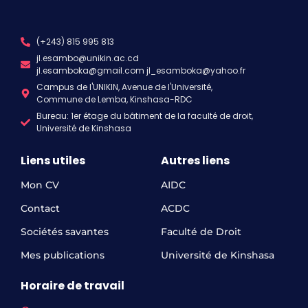
(+243) 815 995 813
jl.esambo@unikin.ac.cd
jl.esamboka@gmail.com jl_esamboka@yahoo.fr
Campus de l'UNIKIN, Avenue de l'Université,
Commune de Lemba, Kinshasa-RDC
Bureau: 1er étage du bâtiment de la faculté de droit,
Université de Kinshasa
Liens utiles
Autres liens
Mon CV
AIDC
Contact
ACDC
Sociétés savantes
Faculté de Droit
Mes publications
Université de Kinshasa
Horaire de travail