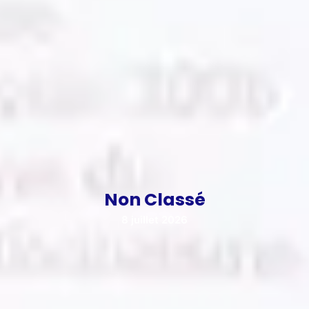
Non Classé
8 juillet 2026