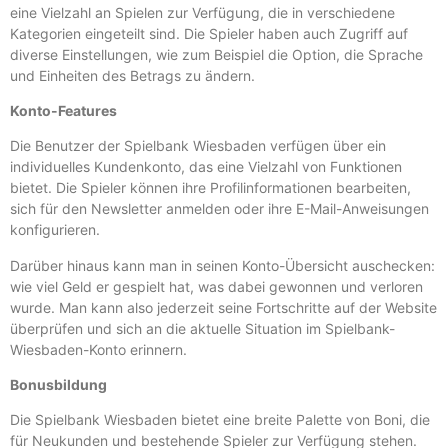
eine Vielzahl an Spielen zur Verfügung, die in verschiedene
Kategorien eingeteilt sind. Die Spieler haben auch Zugriff auf
diverse Einstellungen, wie zum Beispiel die Option, die Sprache
und Einheiten des Betrags zu ändern.
Konto-Features
Die Benutzer der Spielbank Wiesbaden verfügen über ein
individuelles Kundenkonto, das eine Vielzahl von Funktionen
bietet. Die Spieler können ihre Profilinformationen bearbeiten,
sich für den Newsletter anmelden oder ihre E-Mail-Anweisungen
konfigurieren.
Darüber hinaus kann man in seinen Konto-Übersicht auschecken:
wie viel Geld er gespielt hat, was dabei gewonnen und verloren
wurde. Man kann also jederzeit seine Fortschritte auf der Website
überprüfen und sich an die aktuelle Situation im Spielbank-
Wiesbaden-Konto erinnern.
Bonusbildung
Die Spielbank Wiesbaden bietet eine breite Palette von Boni, die
für Neukunden und bestehende Spieler zur Verfügung stehen.