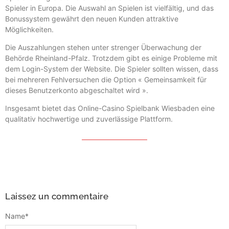
Spieler in Europa. Die Auswahl an Spielen ist vielfältig, und das
Bonussystem gewährt den neuen Kunden attraktive
Möglichkeiten.
Die Auszahlungen stehen unter strenger Überwachung der
Behörde Rheinland-Pfalz. Trotzdem gibt es einige Probleme mit
dem Login-System der Website. Die Spieler sollten wissen, dass
bei mehreren Fehlversuchen die Option « Gemeinsamkeit für
dieses Benutzerkonto abgeschaltet wird ».
Insgesamt bietet das Online-Casino Spielbank Wiesbaden eine
qualitativ hochwertige und zuverlässige Plattform.
Laissez un commentaire
Name
*