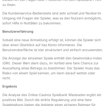
zu lösen.
Die Kundenservice-Bedienstete sind sehr schnell und flexibel im
Umgang mit Fragen der Spieler, was es den Nutzern ermöglicht,
sofort Hilfe in Notfällen zu bekommen.
Benutzererfahrung
Sobald eine neue Anmeldung erfolgt ist, können die Spieler sich
über einen Überblick auf das Konto informieren. Die
Benutzeroberfläche ist klar strukturiert und einfach anzuwenden.
Die Anzeige der einzelnen Spiele enthält den Gewinnrisiko-Index
(GRI). Dieser Wert dient dazu, im Vorfeld eine faire Chance zur
Auszahlung eines Betrags zu bestimmen. Der Spieler muss das
Risiko von einem Spiel kennen, um dann darauf wetten oder
nicht.
Ergebnis
Die Analyse des Online-Casinos Spielbank Wiesbaden ergibt ein
positives Bild. Durch die strikte Regulierung und eine faire
Spielehaltung bieten die Anbieter einen sicheren Rahmen für