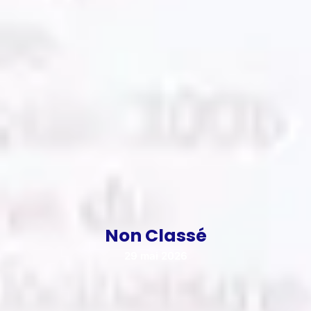
Non Classé
29 mai 2026