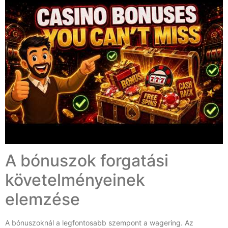
A bónuszok forgatási
követelményeinek
elemzése
A bónuszoknál a legfontosabb szempont a wagering. Az