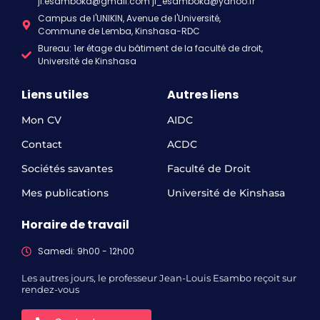
jl.esamboka@gmail.com jl_esamboka@yahoo.fr
Campus de l'UNIKIN, Avenue de l'Université,
Commune de Lemba, Kinshasa-RDC
Bureau: 1er étage du bâtiment de la faculté de droit,
Université de Kinshasa
Liens utiles
Autres liens
Mon CV
AIDC
Contact
ACDC
Sociétés savantes
Faculté de Droit
Mes publications
Université de Kinshasa
Horaire de travail
Samedi: 9h00 - 12h00
Les autres jours, le professeur Jean-Louis Esambo reçoit sur
rendez-vous