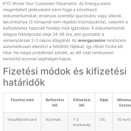
KYC (Know Your Customer) folyamatot. Az Energycasino
megerősített játékosként kérni fogja a következő
dokumentumokat: érvényes személyi igazolvány vagy útlevél,
lakcímkártya (3 hónapnál nem régebbi közműszámla), valamint a
befizetéshez használt fizetési mód igazolása. A dokumentumok
átlagos feldolgozási ideje 24-48 óra, ami gyorsabb a
versenytársak 2-3 napos átlagánál. Az
energycasino
rendszere
automatikusan ellenőrzi a feltöltött fájlokat, így ritkán fordul elő
hiba. Ha mégis problémád adódik, az élő chat rendszeren
keresztül azonnal segítséget kapsz.
Fizetési módok és kifizetési
határidők
Fizetési mód
Befizetési
Kifizetési
Díjak
Minim
idő
idő
össze
Visa/Mastercard
Azonnali
1-3
0%
10 euró
munkanap