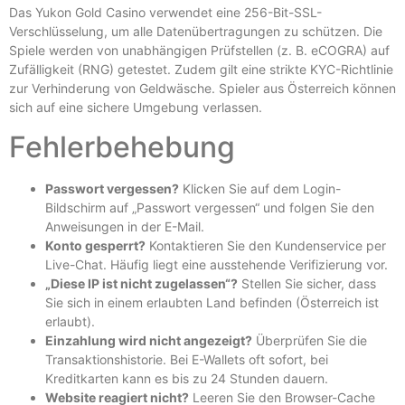
Das Yukon Gold Casino verwendet eine 256-Bit-SSL-
Verschlüsselung, um alle Datenübertragungen zu schützen. Die
Spiele werden von unabhängigen Prüfstellen (z. B. eCOGRA) auf
Zufälligkeit (RNG) getestet. Zudem gilt eine strikte KYC-Richtlinie
zur Verhinderung von Geldwäsche. Spieler aus Österreich können
sich auf eine sichere Umgebung verlassen.
Fehlerbehebung
Passwort vergessen?
Klicken Sie auf dem Login-
Bildschirm auf „Passwort vergessen“ und folgen Sie den
Anweisungen in der E-Mail.
Konto gesperrt?
Kontaktieren Sie den Kundenservice per
Live-Chat. Häufig liegt eine ausstehende Verifizierung vor.
„Diese IP ist nicht zugelassen“?
Stellen Sie sicher, dass
Sie sich in einem erlaubten Land befinden (Österreich ist
erlaubt).
Einzahlung wird nicht angezeigt?
Überprüfen Sie die
Transaktionshistorie. Bei E-Wallets oft sofort, bei
Kreditkarten kann es bis zu 24 Stunden dauern.
Website reagiert nicht?
Leeren Sie den Browser-Cache