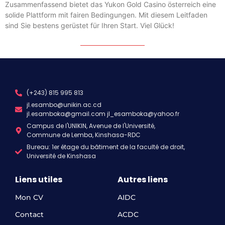
Zusammenfassend bietet das Yukon Gold Casino österreich eine
solide Plattform mit fairen Bedingungen. Mit diesem Leitfaden
sind Sie bestens gerüstet für Ihren Start. Viel Glück!
(+243) 815 995 813
jl.esambo@unikin.ac.cd
jl.esamboka@gmail.com jl_esamboka@yahoo.fr
Campus de l'UNIKIN, Avenue de l'Université,
Commune de Lemba, Kinshasa-RDC
Bureau: 1er étage du bâtiment de la faculté de droit,
Université de Kinshasa
Liens utiles
Autres liens
Mon CV
AIDC
Contact
ACDC