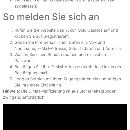
zugelassen)
So melden Sie sich an
Rufen Sie die Website des Yukon Gold Casinos auf und
klicken Sie auf „Registrieren“.
Geben Sie Ihre persönlichen Daten ein: Vor- und
Nachname, E-Mail-Adresse, Geburtsdatum und Adresse.
Wählen Sie einen Benutzernamen und ein sicheres
Passwort.
Bestätigen Sie Ihre E-Mail-Adresse durch den Link in der
Bestätigungsmail.
Loggen Sie sich mit Ihren Zugangsdaten ein und tätigen
Sie Ihre erste Einzahlung.
Hinweis:
Die E-Mail-Verifizierung ist aus Sicherheitsgründen
zwingend erforderlich.