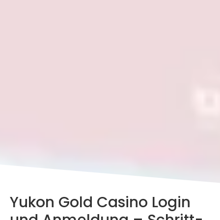
Yukon Gold Casino Login