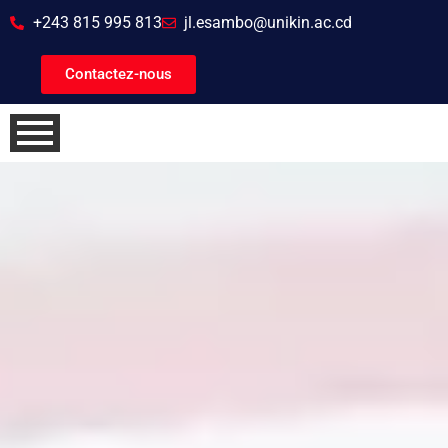
+243 815 995 813
jl.esambo@unikin.ac.cd
Contactez-nous