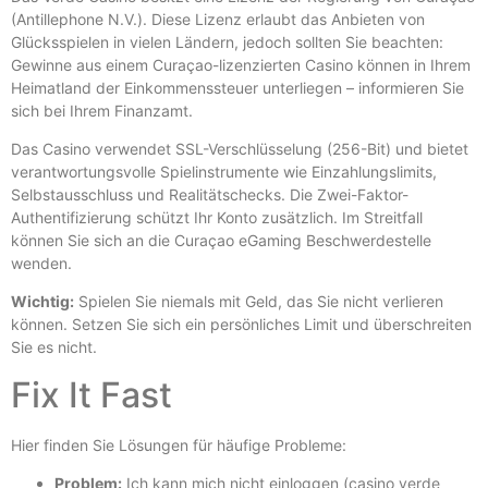
(Antillephone N.V.). Diese Lizenz erlaubt das Anbieten von
Glücksspielen in vielen Ländern, jedoch sollten Sie beachten:
Gewinne aus einem Curaçao-lizenzierten Casino können in Ihrem
Heimatland der Einkommenssteuer unterliegen – informieren Sie
sich bei Ihrem Finanzamt.
Das Casino verwendet SSL-Verschlüsselung (256-Bit) und bietet
verantwortungsvolle Spielinstrumente wie Einzahlungslimits,
Selbstausschluss und Realitätschecks. Die Zwei-Faktor-
Authentifizierung schützt Ihr Konto zusätzlich. Im Streitfall
können Sie sich an die Curaçao eGaming Beschwerdestelle
wenden.
Wichtig:
Spielen Sie niemals mit Geld, das Sie nicht verlieren
können. Setzen Sie sich ein persönliches Limit und überschreiten
Sie es nicht.
Fix It Fast
Hier finden Sie Lösungen für häufige Probleme:
Problem:
Ich kann mich nicht einloggen (casino verde