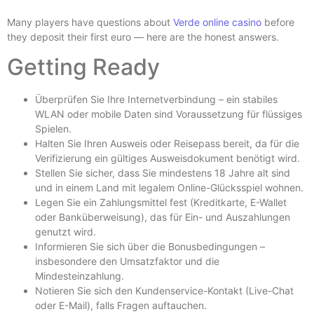
Many players have questions about
Verde online casino
before
they deposit their first euro — here are the honest answers.
Getting Ready
Überprüfen Sie Ihre Internetverbindung – ein stabiles
WLAN oder mobile Daten sind Voraussetzung für flüssiges
Spielen.
Halten Sie Ihren Ausweis oder Reisepass bereit, da für die
Verifizierung ein gültiges Ausweisdokument benötigt wird.
Stellen Sie sicher, dass Sie mindestens 18 Jahre alt sind
und in einem Land mit legalem Online-Glücksspiel wohnen.
Legen Sie ein Zahlungsmittel fest (Kreditkarte, E-Wallet
oder Banküberweisung), das für Ein- und Auszahlungen
genutzt wird.
Informieren Sie sich über die Bonusbedingungen –
insbesondere den Umsatzfaktor und die
Mindesteinzahlung.
Notieren Sie sich den Kundenservice-Kontakt (Live-Chat
oder E-Mail), falls Fragen auftauchen.