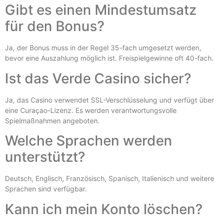
Gibt es einen Mindestumsatz
für den Bonus?
Ja, der Bonus muss in der Regel 35-fach umgesetzt werden,
bevor eine Auszahlung möglich ist. Freispielgewinne oft 40-fach.
Ist das Verde Casino sicher?
Ja, das Casino verwendet SSL-Verschlüsselung und verfügt über
eine Curaçao-Lizenz. Es werden verantwortungsvolle
Spielmaßnahmen angeboten.
Welche Sprachen werden
unterstützt?
Deutsch, Englisch, Französisch, Spanisch, Italienisch und weitere
Sprachen sind verfügbar.
Kann ich mein Konto löschen?