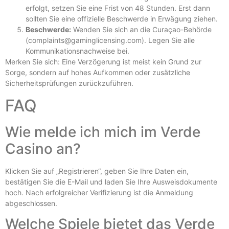
erfolgt, setzen Sie eine Frist von 48 Stunden. Erst dann
sollten Sie eine offizielle Beschwerde in Erwägung ziehen.
Beschwerde:
Wenden Sie sich an die Curaçao-Behörde
(complaints@gaminglicensing.com). Legen Sie alle
Kommunikationsnachweise bei.
Merken Sie sich: Eine Verzögerung ist meist kein Grund zur
Sorge, sondern auf hohes Aufkommen oder zusätzliche
Sicherheitsprüfungen zurückzuführen.
FAQ
Wie melde ich mich im Verde
Casino an?
Klicken Sie auf „Registrieren“, geben Sie Ihre Daten ein,
bestätigen Sie die E-Mail und laden Sie Ihre Ausweisdokumente
hoch. Nach erfolgreicher Verifizierung ist die Anmeldung
abgeschlossen.
Welche Spiele bietet das Verde