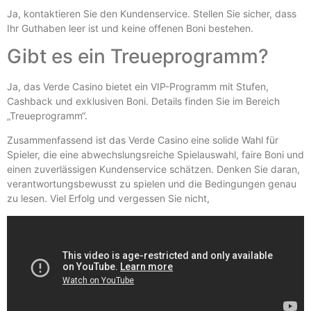
Ja, kontaktieren Sie den Kundenservice. Stellen Sie sicher, dass
Ihr Guthaben leer ist und keine offenen Boni bestehen.
Gibt es ein Treueprogramm?
Ja, das Verde Casino bietet ein VIP-Programm mit Stufen,
Cashback und exklusiven Boni. Details finden Sie im Bereich
„Treueprogramm“.
Zusammenfassend ist das Verde Casino eine solide Wahl für
Spieler, die eine abwechslungsreiche Spielauswahl, faire Boni und
einen zuverlässigen Kundenservice schätzen. Denken Sie daran,
verantwortungsbewusst zu spielen und die Bedingungen genau
zu lesen. Viel Erfolg und vergessen Sie nicht,