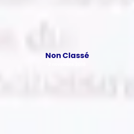
Non Classé
2 novembre 2018