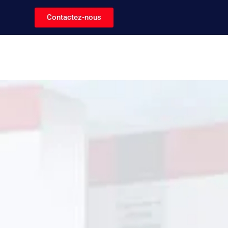
Contactez-nous