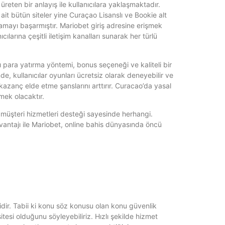
üreten bir anlayış ile kullanıcılara yaklaşmaktadır.
ait bütün siteler yine Curaçao Lisanslı ve Bookie alt
lamayı başarmıştır. Mariobet giriş adresine erişmek
cılarına çeşitli iletişim kanalları sunarak her türlü
 para yatırma yöntemi, bonus seçeneği ve kaliteli bir
de, kullanıcılar oyunları ücretsiz olarak deneyebilir ve
azanç elde etme şanslarını arttırır. Curacao’da yasal
mek olacaktır.
nra müşteri hizmetleri desteği sayesinde herhangi.
 avantajı ile Mariobet, online bahis dünyasında öncü
dir. Tabii ki konu söz konusu olan konu güvenlik
tesi olduğunu söyleyebiliriz. Hızlı şekilde hizmet