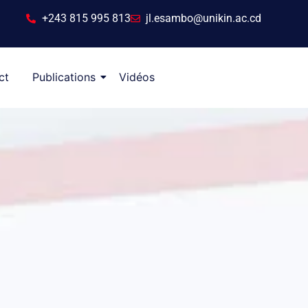
+243 815 995 813
jl.esambo@unikin.ac.cd
ct
Publications
Vidéos