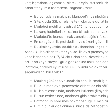
karşılaşmalarını eş zamanlı olarak izleyip isterseniz 
sanal stadyumla izlemelerini sağlamaktadır.
Bu bonusları almak için, Mariobet’in belirlediği
Site, güçlü SSL şifreleme teknolojisiyle donatılmı
Mariobet mobil giriş adresi 270mariobet.com şu
Kazanç hedeflerinize daima bir adım daha yakı
Mariobet’te bonus almak zorunlu değildir fakat 
En son güvenlik protokolleri ve düzenli güvenli
Bu siteler yurtdışı odaklı olduklarından kaçak b
Ancak kullanıcıların tekrar aynı adı ile aynı promosyonl
kanallarından biridir. 7/24 aktif olan canlı destek eki
sorunları veya siteyle ilgili diğer konular hakkında c
Platform, android uyumlu ve iOS uyumlu olarak tasarla
seçeneklerini kullanabilir.
Maçları gününde ve saatinde canlı izlemek için 
Bu durumda aynı pencerede eklenti edinin böl
Kullanım esnasında, mariobet kullanıcı şikayetle
Bunun neticesinde, mariobet giriş probleminin y
Betmario Tv canlı maç seyret özelliği ile maç tu
Bütün bunlar göz önüne alınınca da Mariobet hız