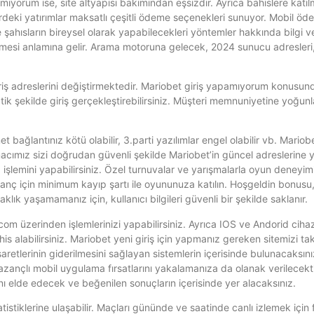
yorum ise, site altyapısı bakımından eşsizdir. Ayrıca bahislere katılm
erdeki yatırımlar maksatlı çeşitli ödeme seçenekleri sunuyor. Mobil ö
 şahısların bireysel olarak yapabilecekleri yöntemler hakkında bilgi 
irilmesi anlamına gelir. Arama motoruna gelecek, 2024 sunucu adresleri
a giriş adreslerini değiştirmektedir. Mariobet giriş yapamıyorum konu
atik şekilde giriş gerçekleştirebilirsiniz. Müşteri memnuniyetine yoğun
t bağlantınız kötü olabilir, 3.parti yazılımlar engel olabilir vb. Mariob
acımız sizi doğrudan güvenli şekilde Mariobet’in güncel adreslerine y
işlemini yapabilirsiniz. Özel turnuvalar ve yarışmalarla oyun deneyimi
zanç için minimum kayıp şartı ile oyununuza katılın. Hoşgeldin bonusu,
klık yaşamamanız için, kullanıcı bilgileri güvenli bir şekilde saklanır.
com üzerinden işlemlerinizi yapabilirsiniz. Ayrıca IOS ve Andorid cih
ahis alabilirsiniz. Mariobet yeni giriş için yapmanız gereken sitemizi 
 işaretlerinin giderilmesini sağlayan sistemlerin içerisinde bulunacaksını
kazançlı mobil uygulama fırsatlarını yakalamanıza da olanak verilecek
nı elde edecek ve beğenilen sonuçların içerisinde yer alacaksınız.
stiklerine ulaşabilir. Maçları gününde ve saatinde canlı izlemek için 