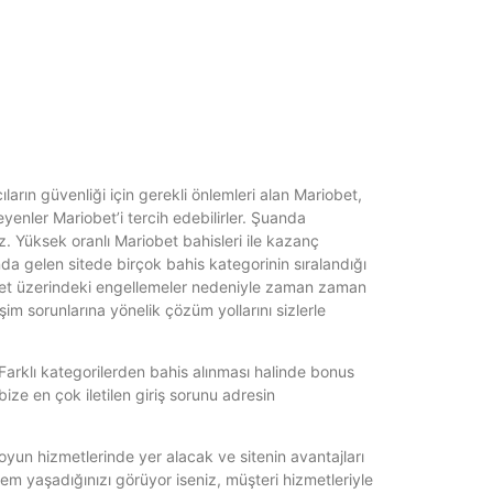
ların güvenliği için gerekli önlemleri alan Mariobet,
yenler Mariobet’i tercih edebilirler. Şuanda
z. Yüksek oranlı Mariobet bahisleri ile kazanç
ında gelen sitede birçok bahis kategorinin sıralandığı
ernet üzerindeki engellemeler nedeniyle zaman zaman
işim sorunlarına yönelik çözüm yollarını sizlerle
 Farklı kategorilerden bahis alınması halinde bonus
ize en çok iletilen giriş sorunu adresin
yun hizmetlerinde yer alacak ve sitenin avantajları
em yaşadığınızı görüyor iseniz, müşteri hizmetleriyle