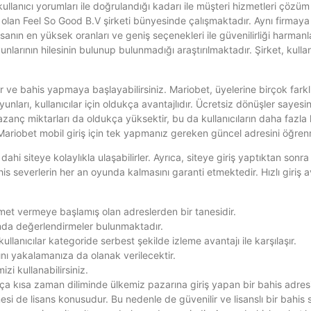
llanıcı yorumları ile doğrulandığı kadarı ile müşteri hizmetleri çözüm 
 olan Feel So Good B.V şirketi bünyesinde çalışmaktadır. Aynı firmaya 
asanın en yüksek oranları ve geniş seçenekleri ile güvenilirliği harman
unlarının hilesinin bulunup bulunmadığı araştırılmaktadır. Şirket, kullanı
 ve bahis yapmaya başlayabilirsiniz. Mariobet, üyelerine birçok farklı
ları, kullanıcılar için oldukça avantajlıdır. Ücretsiz dönüşler sayesin
anç miktarları da oldukça yüksektir, bu da kullanıcıların daha fazla k
. Mariobet mobil giriş için tek yapmanız gereken güncel adresini öğren
 dahi siteye kolaylıkla ulaşabilirler. Ayrıca, siteye giriş yaptıktan so
ahis severlerin her an oyunda kalmasını garanti etmektedir. Hızlı giriş
zmet vermeye başlamış olan adreslerden bir tanesidir.
ında değerlendirmeler bulunmaktadır.
lanıcılar kategoride serbest şekilde izleme avantajı ile karşılaşır.
nı yakalamanıza da olanak verilecektir.
zi kullanabilirsiniz.
 kısa zaman diliminde ülkemiz pazarına giriş yapan bir bahis adresi
 de lisans konusudur. Bu nedenle de güvenilir ve lisanslı bir bahis si