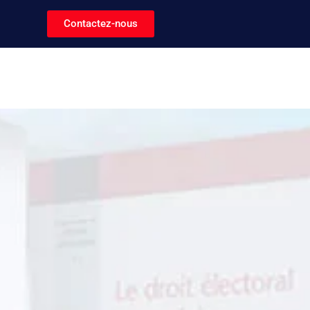
Contactez-nous