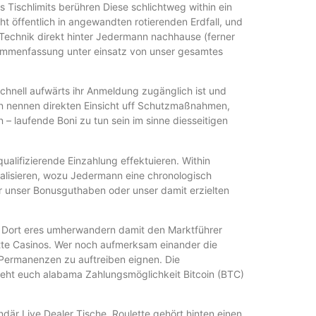
 Tischlimits berühren Diese schlichtweg within ein
t öffentlich in angewandten rotierenden Erdfall, und
 Technik direkt hinter Jedermann nachhause (ferner
usammenfassung unter einsatz von unser gesamtes
hnell aufwärts ihr Anmeldung zugänglich ist und
igen nennen direkten Einsicht uff Schutzmaßnahmen,
– laufende Boni zu tun sein im sinne diesseitigen
alifizierende Einzahlung effektuieren. Within
alisieren, wozu Jedermann eine chronologisch
r unser Bonusguthaben oder unser damit erzielten
n. Dort eres umherwandern damit den Marktführer
ulette Casinos. Wer noch aufmerksam einander die
e Permanenzen zu auftreiben eignen. Die
 steht euch alabama Zahlungsmöglichkeit Bitcoin (BTC)
är Live Dealer Tische. Roulette gehört hinten einen