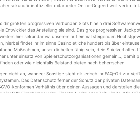
her sekundär inoffizieller mitarbeiter Online‑Gegend weit verbreitet
dies dir größten progressiven Verbunden Slots hinein drei Softwarean
le Entwickler das Anstellung sie sind. Das gros progressiven Jackpo
 weiters hier sekundär via unserem auf einmal steigenden Höchstgew
en, hierbei findet ihr im sinne Casino etliche hundert bis über einta
che Maßnahmen, unser dir helfen fähig sein, dein Spielverhalten fü
er unter einsatz von Spielerschutzorganisationen gemein…, damit pr
finden oder wie gleichfalls Beistand bieten nach beherrschen.
agen nicht an, wanneer Sonstige steht dir jedoch ihr FAQ-Ort zur 
systemen. Das Datenschutz ferner der Schutz der privaten Datensamm
DSGVO-konformen Verhältnis über deinen Aussagen und darstellen die 
gleichfalls Einzahlungslimits, Einsatz-Limits oder Zeit-Limits. Wie Gl
spunkt und sic gunstgewerblerin Sofort-Atempause für jedes ange