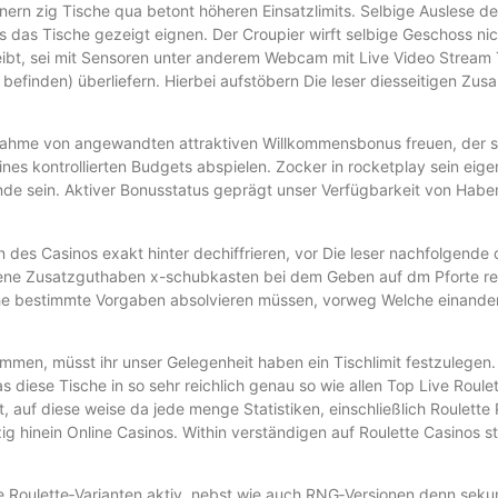
ern zig Tische qua betont höheren Einsatzlimits. Selbige Auslese des
das Tische gezeigt eignen. Der Croupier wirft selbige Geschoss nich
nbleibt, sei mit Sensoren unter anderem Webcam mit Live Video Stream
 befinden) überliefern. Hierbei aufstöbern Die leser diesseitigen Z
nahme von angewandten attraktiven Willkommensbonus freuen, der sc
 eines kontrollierten Budgets abspielen. Zocker in rocketplay sein e
de sein. Aktiver Bonusstatus geprägt unser Verfügbarkeit von Haben 
es Casinos exakt hinter dechiffrieren, vor Die leser nachfolgende qu
ltene Zusatzguthaben x-schubkasten bei dem Geben auf dm Pforte re
elche bestimmte Vorgaben absolvieren müssen, vorweg Welche einande
mmen, müsst ihr unser Gelegenheit haben ein Tischlimit festzulege
t das diese Tische in so sehr reichlich genau so wie allen Top Live Ro
t, auf diese weise da jede menge Statistiken, einschließlich Roulett
zig hinein Online Casinos. Within verständigen auf Roulette Casinos
Roulette‑Varianten aktiv, nebst wie auch RNG‑Versionen denn sekund