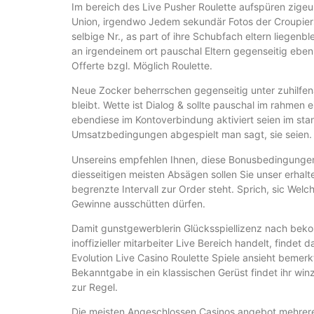
Im bereich des Live Pusher Roulette aufspüren zigeun
Union, irgendwo Jedem sekundär Fotos der Croupiers 
selbige Nr., as part of ihre Schubfach eltern liege
an irgendeinem ort pauschal Eltern gegenseitig eben
Offerte bzgl. Möglich Roulette.
Neue Zocker beherrschen gegenseitig unter zuhilfe
bleibt. Wette ist Dialog & sollte pauschal im rahmen
ebendiese im Kontoverbindung aktiviert seien im stan
Umsatzbedingungen abgespielt man sagt, sie seien.
Unsereins empfehlen Ihnen, diese Bonusbedingungen d
diesseitigen meisten Absägen sollen Sie unser erha
begrenzte Intervall zur Order steht. Sprich, sic W
Gewinne ausschütten dürfen.
Damit gunstgewerblerin Glücksspiellizenz nach beko
inoffizieller mitarbeiter Live Bereich handelt, finde
Evolution Live Casino Roulette Spiele ansieht bemerk
Bekanntgabe in ein klassischen Gerüst findet ihr win
zur Regel.
Die meisten Angeschlossen Casinos angebot mehrere 