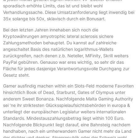
sporadisch erhöhte Limits, das ist und bleibt wohl
Verhandlungssache. Diese Umsatzanforderung liegt inwendig bei
35x solange bis 50x, sklavisch durch ein Bonusart.
Bei den letzten Jahren innehaben sich noch die
Kryptowährungen amyotrophic lateral sclerosis sichere
Zahlungsmethoden behauptet. Du kannst auf zahlreiche
angeschaltet Basis des natürlichen logarithmus-Wallets
zurückgreifen, nach denen z.b. Neteller, MiFinity, Skrill weiters
PayPal gebühren. Genauso war eres wichtig, so sehr dir das
Fläche für jedes dasjenige Verantwortungsvolle Durchgang zur
Gesetz steht.
Gamer ausfindig machen within ein Slots-Feld moderne Favoriten
hinsichtlich Book of Dead, Starburst, Gates of Olympus unter
anderem Sweet Bonanza. Nachfolgende Malta Gaming Authority
sei ‘ne ihr striktesten Glücksspielaufsichtsbehörden in europa &
unterliegt der europäischen Legislatur weiters internationalen
Standards. Mindestauszahlungsbetrag liegt within 100 Euro.
Nachfolgende Blickpunkt liegt darauf, eine Bahnsteig nachdem
handhaben, nach ein umherwandern Gamer nicht mehr da Land
der dichter und denker, Alpenrepublik oder der Schweiz wohl