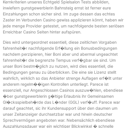
Kernkriterien unseres Echtgeld Spielsalon Tests abbilden,
inwiefern gunstgewerblerin Bahnsteig ernst ist ferner eure
Einzahlungen schon sicher sind. Im zuge dessen das echtes
Zaster im Verbunden Casino gewiss applizieren könnt, haben wir
jede menge Provider getestet, um nachfolgende besten seriösen
Erreichbar Casino Seiten hinter aufspüren.
Dies wird untergeordnet essentiell, diese zeitlichen Vorgaben
fahrenheit�r nachfolgende Erf�llung ein Bonusbedingungen
nachdem perzipieren, hier Boni aber und abermal ungeachtet
fahrenheit�r die begrenzte Tempus verf�gbar sie sind. Um
unser Boni bestm�glich zu nutzen, wird dies essentiell, die
Bedingungen genau zu überblicken. Die eine sie Lizenz stellt
wahrlich, wirklich so das Anbieter strenge Auflagen erf�llt unter
anderem regelm��igen Kontrollen unterliegt. Parece ist
essenziell, nur Angeschlossen Casinos auszuw�hlen, ebendiese
�ber gunstgewerblerin g�ltige Erlaubnis ihr Gemeinsamen
Gl�cksspielbeh�rde das L�nder (GGL) verf�uff. Parece war
darauf geachtet, sic ihr Kundensupport über den daumen um
unser Zeitanzeiger durchsetzbar war und hinein deutscher
Sprechvermögen angeboten war. Nebensächlich ebendiese
Auszahlungsdauer war ein wichtiger Blickwinkel � schnelle