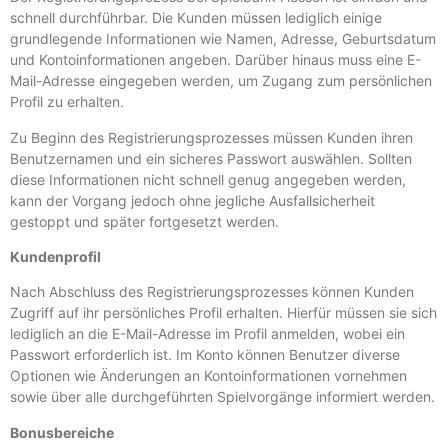
schnell durchführbar. Die Kunden müssen lediglich einige
grundlegende Informationen wie Namen, Adresse, Geburtsdatum
und Kontoinformationen angeben. Darüber hinaus muss eine E-
Mail-Adresse eingegeben werden, um Zugang zum persönlichen
Profil zu erhalten.
Zu Beginn des Registrierungsprozesses müssen Kunden ihren
Benutzernamen und ein sicheres Passwort auswählen. Sollten
diese Informationen nicht schnell genug angegeben werden,
kann der Vorgang jedoch ohne jegliche Ausfallsicherheit
gestoppt und später fortgesetzt werden.
Kundenprofil
Nach Abschluss des Registrierungsprozesses können Kunden
Zugriff auf ihr persönliches Profil erhalten. Hierfür müssen sie sich
lediglich an die E-Mail-Adresse im Profil anmelden, wobei ein
Passwort erforderlich ist. Im Konto können Benutzer diverse
Optionen wie Änderungen an Kontoinformationen vornehmen
sowie über alle durchgeführten Spielvorgänge informiert werden.
Bonusbereiche