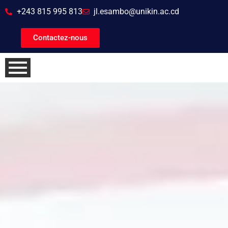
+243 815 995 813
jl.esambo@unikin.ac.cd
Contactez-nous