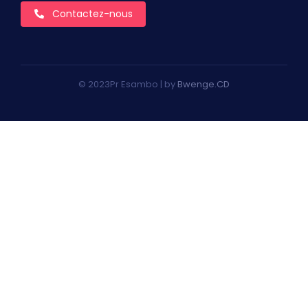
Contactez-nous
© 2023Pr Esambo | by
Bwenge.CD