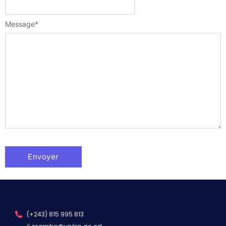
Message
*
(+243) 815 995 813