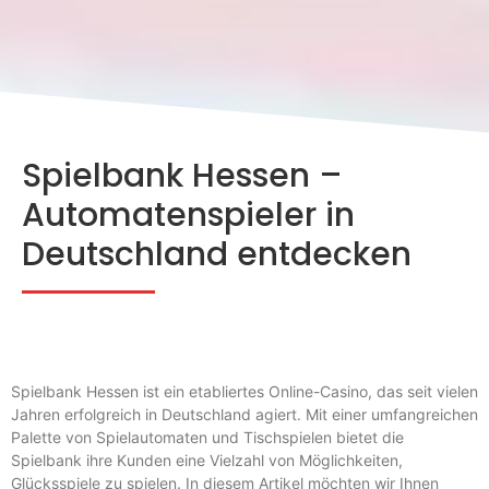
Spielbank Hessen –
Automatenspieler in
Deutschland entdecken
Spielbank Hessen ist ein etabliertes Online-Casino, das seit vielen
Jahren erfolgreich in Deutschland agiert. Mit einer umfangreichen
Palette von Spielautomaten und Tischspielen bietet die
Spielbank ihre Kunden eine Vielzahl von Möglichkeiten,
Glücksspiele zu spielen. In diesem Artikel möchten wir Ihnen