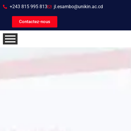
+243 815 995 813
jl.esambo@unikin.ac.cd
Contactez-nous