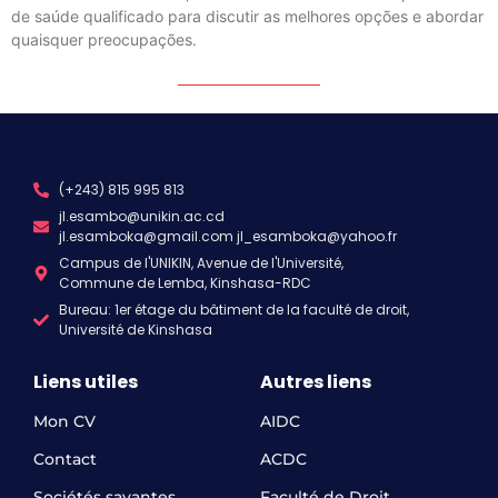
de saúde qualificado para discutir as melhores opções e abordar
quaisquer preocupações.
(+243) 815 995 813
jl.esambo@unikin.ac.cd
jl.esamboka@gmail.com jl_esamboka@yahoo.fr
Campus de l'UNIKIN, Avenue de l'Université,
Commune de Lemba, Kinshasa-RDC
Bureau: 1er étage du bâtiment de la faculté de droit,
Université de Kinshasa
Liens utiles
Autres liens
Mon CV
AIDC
Contact
ACDC
Sociétés savantes
Faculté de Droit