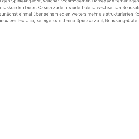
seitigen Spieleangebot, welcher hochmodernen Homepage ferner irgen
tandskunden bietet Casina zudem wiederholend wechselnde Bonusakti
nächst einmal über seinem edlen weiters mehr als strukturierten Kon
nos bei Teutonia, selbige zum thema Spielauswahl, Bonusangebote w
es
Autres liens
H
AIDC
ACDC
L
L
avantes
Faculté de Droit
tions
Université de Kinshasa