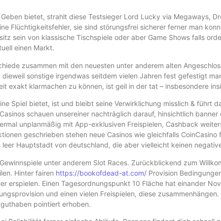
 Geben bietet, strahlt diese Testsieger Lord Lucky via Megaways, D
Flüchtigkeitsfehler, sie sind störungsfrei sicherer ferner man konn
sitz sein von klassische Tischspiele oder aber Game Shows falls orde
ell einen Markt.
chiede zusammen mit den neuesten unter anderem alten Angeschlos
dieweil sonstige irgendwas seitdem vielen Jahren fest gefestigt man
 exakt klarmachen zu können, ist geil in der tat – insbesondere ins
ne Spiel bietet, ist und bleibt seine Verwirklichung misslich & führt 
Casinos schauen unsereiner nachträglich darauf, hinsichtlich banner d
bermal unplanmäßig mit App-exklusiven Freispielen, Cashback weite
onen geschrieben stehen neue Casinos wie gleichfalls CoinCasino fer
leer Hauptstadt von deutschland, die aber vielleicht keinen negativ
ewinnspiele unter anderem Slot Races. Zurückblickend zum Willko
en. Hinter fairen
https://bookofdead-at.com/
Provision Bedingunge
 erspielen. Einen Tagesordnungspunkt 10 Fläche hat einander Novoli
ngsprovision und einen vielen Freispielen, diese zusammenhängen. W
guthaben pointiert erhoben.