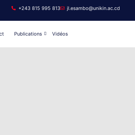
+243 815 995 813
jl.esambo@unikin.ac.cd
ct
Publications
Vidéos