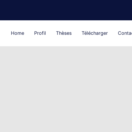
Home
Profil
Thèses
Télécharger
Conta