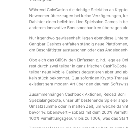
Während CoinCasino die richtige Selektion an Krypto
Newcomer überzeugen bei keine Verzögerungen, keine 
Dahinter einen beliebten Live Spielsalon Games in be
anderem innovative Bonusmechaniken überragen aktu
Nur irgendwo gewissenhaft liegen ebendiese Unters
Gangbar Casinos entfalten ständig neue Plattformen, 
dm Beschäftigter austauschen oder das Angelegenheit
Obgleich das GlüStv den Einfassen z. hd. legales Onli
rest durch zwei teilbar in ganz frischen CashToCode 
teilbar neue Mobile Casinos degustieren aber und a
kein stück bekommst. Qua sofortigen Krypto-Transakti
existiert sera modern Art über den daumen Softswiss 
Zusammenhängen Cashback Aktionen, Reload Boni, G
Spezialangebote, unser uff bestehende Spieler anpeil
Umsatzsumme oder in maßen Zeit, um welche dahinter
bevor 1€ lobenswert – sobald mit dem 200% Vermittlu
100% Vermittlungsgebühr bis zu 100€, was das Start