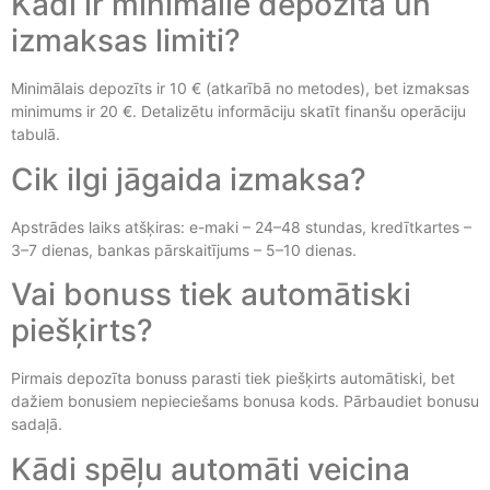
Kādi ir minimālie depozīta un
izmaksas limiti?
Minimālais depozīts ir 10 € (atkarībā no metodes), bet izmaksas
minimums ir 20 €. Detalizētu informāciju skatīt finanšu operāciju
tabulā.
Cik ilgi jāgaida izmaksa?
Apstrādes laiks atšķiras: e-maki – 24–48 stundas, kredītkartes –
3–7 dienas, bankas pārskaitījums – 5–10 dienas.
Vai bonuss tiek automātiski
piešķirts?
Pirmais depozīta bonuss parasti tiek piešķirts automātiski, bet
dažiem bonusiem nepieciešams bonusa kods. Pārbaudiet bonusu
sadaļā.
Kādi spēļu automāti veicina