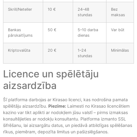
Skrill/Neteller
10 €
24–48
Bez
stundas
maksas
Bankas
50 €
5–10 darba
Var būt
pārskaitījums
dienas
Kriptovalūta
20 €
1–24
Minimālas
stundas
Licence un spēlētāju
aizsardzība
Šī platforma darbojas ar Kirasao licenci, kas nodrošina pamata
spēlētāju aizsardzību.
Piezīme:
Laimesti no Kirasao licencētiem
kazino var tikt aplikti ar nodokļiem jūsu valstī – pirms izmaksas
konsultējieties ar nodokļu konsultantu. Platforma izmanto SSL
šifrēšanu, lai aizsargātu datus, un piedāvā atbildīgas spēlēšanas
rīkus, piemēram, depozīta limitus un pašizslēgšanos.