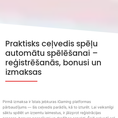
Praktisks ceļvedis spēļu
automātu spēlēšanai –
reģistrēšanās, bonusi un
izmaksas
Pirmā izmaksa ir īstais jebkuras iGaming platformas
pārbaudījums — šis ceļvedis parādīs, kā to izturēt. Lai veiksmīgi
sāktu spēlēt un izņemtu laimestus, ir jāizprot reģistrācijas