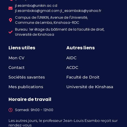
jl.esambo@unikin.ac.cd
jl.esamboka@gmail.com jl_esamboka@yahoo.fr
Campus de l'UNIKIN, Avenue de l'Université,
Commune de Lemba, Kinshasa-RDC
Bureau: 1er étage du bâtiment de la faculté de droit,
Université de Kinshasa
Liens utiles
Autres liens
Mon CV
AIDC
Contact
ACDC
Sociétés savantes
Faculté de Droit
Mes publications
Université de Kinshasa
Horaire de travail
Samedi: 9h00 - 12h00
Les autres jours, le professeur Jean-Louis Esambo reçoit sur
rendez-vous