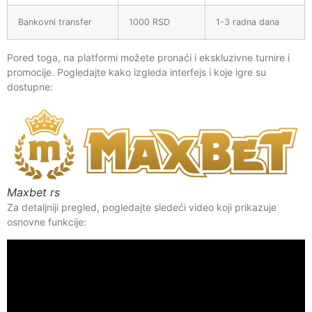
Bankovni transfer
1000 RSD
1-3 radna dana
Pored toga, na platformi možete pronaći i ekskluzivne turnire i
promocije. Pogledajte kako izgleda interfejs i koje igre su
dostupne:
Maxbet rs
Za detaljniji pregled, pogledajte sledeći video koji prikazuje
osnovne funkcije: