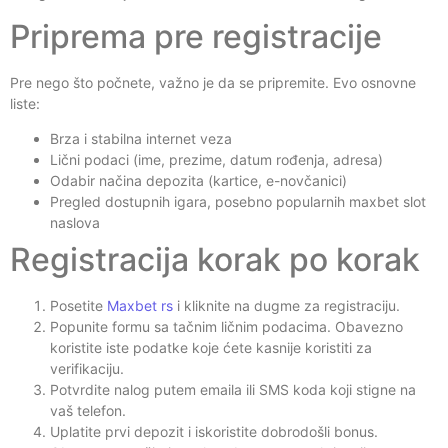
Priprema pre registracije
Pre nego što počnete, važno je da se pripremite. Evo osnovne
liste:
Brza i stabilna internet veza
Lični podaci (ime, prezime, datum rođenja, adresa)
Odabir načina depozita (kartice, e-novčanici)
Pregled dostupnih igara, posebno popularnih maxbet slot
naslova
Registracija korak po korak
Posetite
Maxbet rs
i kliknite na dugme za registraciju.
Popunite formu sa tačnim ličnim podacima. Obavezno
koristite iste podatke koje ćete kasnije koristiti za
verifikaciju.
Potvrdite nalog putem emaila ili SMS koda koji stigne na
vaš telefon.
Uplatite prvi depozit i iskoristite dobrodošli bonus.