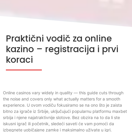
Praktični vodič za online
kazino – registracija i prvi
koraci
Online casinos vary widely in quality — this guide cuts through
the noise and covers only what actually matters for a smooth
experience. U ovom vodiču fokusiramo se na ono što je zaista
bitno za igrače iz Srbije, uključujući popularnu platformu maxbet
srbija i njene najatraktivnije slotove. Bez obzira na to da li ste
iskusni igrač ili početnik, sledeći saveti će vam pomoći da
izbegnete uobičajene zamke i maksimalno uživate u igri.