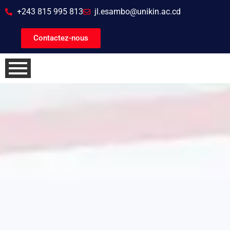
+243 815 995 813
jl.esambo@unikin.ac.cd
Contactez-nous