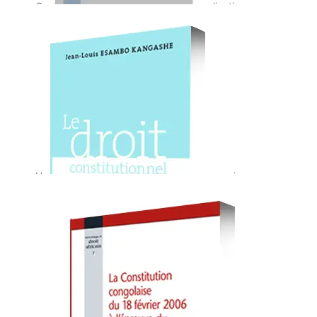
Contribution dans de nombreuses publications,
notamment: « Elections en Afrique, un modèle
d’importation étrangère ou une voie originale de
démocratie
Le Droit électoral congolais
L’ouvrage étudie les élections politiques qui
débouchent sur la désignation des représentants du
peuple à différents niveaux de responsabilité
nationale.