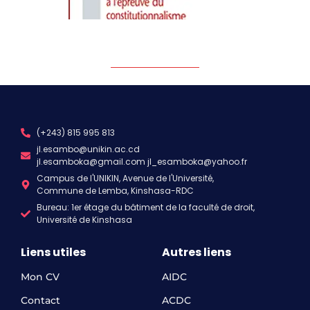
Le Droit Constitutionnel
Le livre "Le Droit Constitutionnel", écrit par le
Professeur Jean-Louis Esambo Kangashe, a été
présenté officiellement devant des personnalités de
(+243) 815 995 813
jl.esambo@unikin.ac.cd
jl.esamboka@gmail.com jl_esamboka@yahoo.fr
La constitution congolaise du 18
Campus de l'UNIKIN, Avenue de l'Université,
février 2006 à l’épreuve du
Commune de Lemba, Kinshasa-RDC
constitutionnalisme
Bureau: 1er étage du bâtiment de la faculté de droit,
Université de Kinshasa
Bien qu'élaborée dans un contexte politique difficile
par une assemblée de transition non élue, la
Liens utiles
Autres liens
Constitution congolaise du 18 février
Mon CV
AIDC
Contact
ACDC