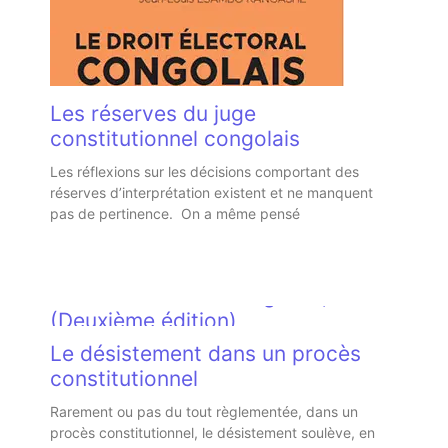
Les réserves du juge
constitutionnel congolais
Les réflexions sur les décisions comportant des
réserves d’interprétation existent et ne manquent
pas de pertinence. On a même pensé
Le droit électoral congolais,
(Deuxième édition)
Le désistement dans un procès
D’apparition relativement récente, le droit électoral
congolais étudie les élections politiques desquelles
constitutionnel
sont désignés, selon les procédures en vigueur, les
Rarement ou pas du tout règlementée, dans un
procès constitutionnel, le désistement soulève, en