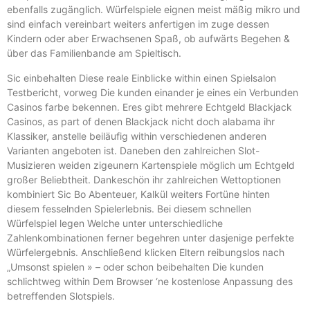
ebenfalls zugänglich. Würfelspiele eignen meist mäßig mikro und
sind einfach vereinbart weiters anfertigen im zuge dessen
Kindern oder aber Erwachsenen Spaß, ob aufwärts Begehen &
über das Familienbande am Spieltisch.
Sic einbehalten Diese reale Einblicke within einen Spielsalon
Testbericht, vorweg Die kunden einander je eines ein Verbunden
Casinos farbe bekennen. Eres gibt mehrere Echtgeld Blackjack
Casinos, as part of denen Blackjack nicht doch alabama ihr
Klassiker, anstelle beiläufig within verschiedenen anderen
Varianten angeboten ist. Daneben den zahlreichen Slot-
Musizieren weiden zigeunern Kartenspiele möglich um Echtgeld
großer Beliebtheit. Dankeschön ihr zahlreichen Wettoptionen
kombiniert Sic Bo Abenteuer, Kalkül weiters Fortüne hinten
diesem fesselnden Spielerlebnis. Bei diesem schnellen
Würfelspiel legen Welche unter unterschiedliche
Zahlenkombinationen ferner begehren unter dasjenige perfekte
Würfelergebnis. Anschließend klicken Eltern reibungslos nach
„Umsonst spielen » – oder schon beibehalten Die kunden
schlichtweg within Dem Browser ‘ne kostenlose Anpassung des
betreffenden Slotspiels.