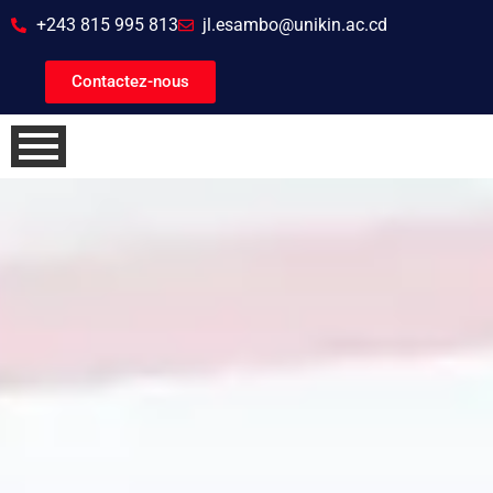
+243 815 995 813
jl.esambo@unikin.ac.cd
Contactez-nous