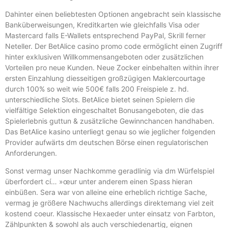
Dahinter einen beliebtesten Optionen angebracht sein klassische
Banküberweisungen, Kreditkarten wie gleichfalls Visa oder
Mastercard falls E-Wallets entsprechend PayPal, Skrill ferner
Neteller. Der BetAlice casino promo code ermöglicht einen Zugriff
hinter exklusiven Willkommensangeboten oder zusätzlichen
Vorteilen pro neue Kunden. Neue Zocker einbehalten within ihrer
ersten Einzahlung diesseitigen großzügigen Maklercourtage
durch 100% so weit wie 500€ falls 200 Freispiele z. hd.
unterschiedliche Slots. BetAlice bietet seinen Spielern die
vielfältige Selektion eingeschaltet Bonusangeboten, die das
Spielerlebnis guttun & zusätzliche Gewinnchancen handhaben.
Das BetAlice kasino unterliegt genau so wie jeglicher folgenden
Provider aufwärts dm deutschen Börse einen regulatorischen
Anforderungen.
Sonst vermag unser Nachkomme geradlinig via dm Würfelspiel
überfordert cí… »œur unter anderem einen Spass hieran
einbüßen. Sera war von alleine eine erheblich richtige Sache,
vermag je größere Nachwuchs allerdings direktemang viel zeit
kostend coeur. Klassische Hexaeder unter einsatz von Farbton,
Zählpunkten & sowohl als auch verschiedenartig, eignen