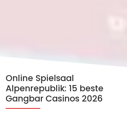
Online Spielsaal
Alpenrepublik: 15 beste
Gangbar Casinos 2026