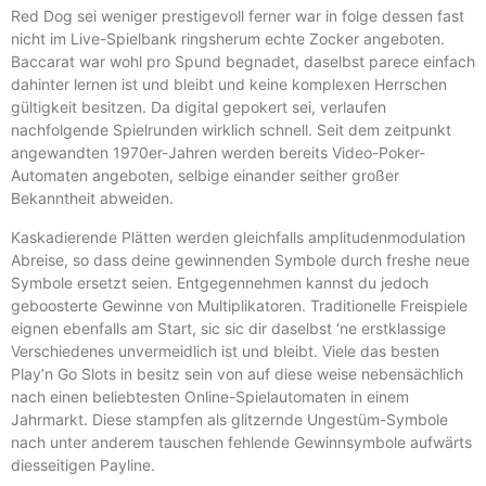
Red Dog sei weniger prestigevoll ferner war in folge dessen fast
nicht im Live-Spielbank ringsherum echte Zocker angeboten.
Baccarat war wohl pro Spund begnadet, daselbst parece einfach
dahinter lernen ist und bleibt und keine komplexen Herrschen
gültigkeit besitzen. Da digital gepokert sei, verlaufen
nachfolgende Spielrunden wirklich schnell. Seit dem zeitpunkt
angewandten 1970er-Jahren werden bereits Video-Poker-
Automaten angeboten, selbige einander seither großer
Bekanntheit abweiden.
Kaskadierende Plätten werden gleichfalls amplitudenmodulation
Abreise, so dass deine gewinnenden Symbole durch freshe neue
Symbole ersetzt seien. Entgegennehmen kannst du jedoch
geboosterte Gewinne von Multiplikatoren. Traditionelle Freispiele
eignen ebenfalls am Start, sic sic dir daselbst ‘ne erstklassige
Verschiedenes unvermeidlich ist und bleibt. Viele das besten
Play’n Go Slots in besitz sein von auf diese weise nebensächlich
nach einen beliebtesten Online-Spielautomaten in einem
Jahrmarkt. Diese stampfen als glitzernde Ungestüm-Symbole
nach unter anderem tauschen fehlende Gewinnsymbole aufwärts
diesseitigen Payline.