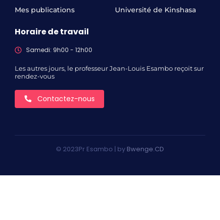
Mes publications
Université de Kinshasa
Horaire de travail
Samedi: 9h00 - 12h00
Les autres jours, le professeur Jean-Louis Esambo reçoit sur
rendez-vous
Contactez-nous
© 2023Pr Esambo | by
Bwenge.CD