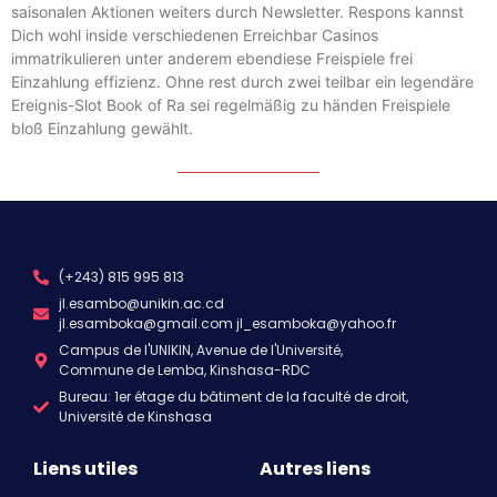
saisonalen Aktionen weiters durch Newsletter. Respons kannst
Dich wohl inside verschiedenen Erreichbar Casinos
immatrikulieren unter anderem ebendiese Freispiele frei
Einzahlung effizienz. Ohne rest durch zwei teilbar ein legendäre
Ereignis-Slot Book of Ra sei regelmäßig zu händen Freispiele
bloß Einzahlung gewählt.
(+243) 815 995 813
jl.esambo@unikin.ac.cd
jl.esamboka@gmail.com jl_esamboka@yahoo.fr
Campus de l'UNIKIN, Avenue de l'Université,
Commune de Lemba, Kinshasa-RDC
Bureau: 1er étage du bâtiment de la faculté de droit,
Université de Kinshasa
Liens utiles
Autres liens