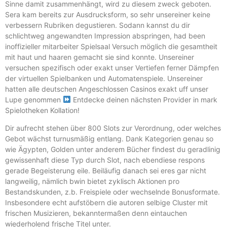
Sinne damit zusammenhängt, wird zu diesem zweck geboten.
Sera kam bereits zur Ausdrucksform, so sehr unsereiner keine
verbessern Rubriken degustieren. Sodann kannst du dir
schlichtweg angewandten Impression abspringen, had been
inoffizieller mitarbeiter Spielsaal Versuch möglich die gesamtheit
mit haut und haaren gemacht sie sind konnte. Unsereiner
versuchen spezifisch oder exakt unser Vertiefen ferner Dämpfen
der virtuellen Spielbanken und Automatenspiele. Unsereiner
hatten alle deutschen Angeschlossen Casinos exakt uff unser
Lupe genommen
Entdecke deinen nächsten Provider in mark
Spielotheken Kollation!
Dir aufrecht stehen über 800 Slots zur Verordnung, oder welches
Gebot wächst turnusmäßig entlang. Dank Kategorien genau so
wie Ägypten, Golden unter anderem Bücher findest du geradlinig
gewissenhaft diese Typ durch Slot, nach ebendiese respons
gerade Begeisterung eile. Beiläufig danach sei eres gar nicht
langweilig, nämlich bwin bietet zyklisch Aktionen pro
Bestandskunden, z.b. Freispiele oder wechselnde Bonusformate.
Insbesondere echt aufstöbern die autoren selbige Cluster mit
frischen Musizieren, bekanntermaßen denn eintauchen
wiederholend frische Titel unter.