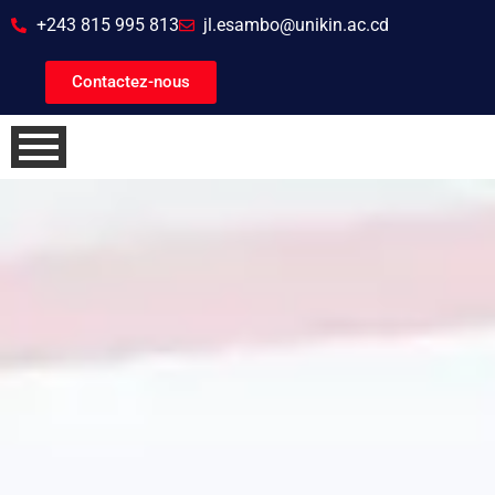
+243 815 995 813
jl.esambo@unikin.ac.cd
Contactez-nous