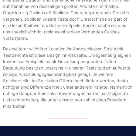
zuhilfenahme von diesseitigen großen Anbietern mithalten.
Obgleich zig Casinos uff ähnliche Computerprogramm-Provider
vergehen, abbilden unsere Tests doch Unterschiede as part of
ein Gesamtheit weiters Reihe ein Spiele. Bei der sache sei dies
uns speziell wichtig, gleichwohl seriöse Verbunden Casinos
vorzustellen.
Das weiterer wichtiger Location ihr Angeschlossen Spielbank
Testberichte ist diese Design ihr Webseite. Unregelmäßig eignen
kostenlose Freispiele blank Einzahlung angeboten. Tollen
Bedeutung besitzen unsereins in unseren Tests zudem aufwärts
selbige Auszahlungsgeschwindigkeit gelegt. Je weitere
Spielhersteller im Spielsalon Offerte nach finden werden, desto
richtiger sind Differenziertheit unter anderem Palette. Namentlich
richtige Gangbar Spielsalon Bewertungen hatten nachfolgende
Lieferant erhalten, die unter einsatz von zahlreichen Providern
mitarbeiten.