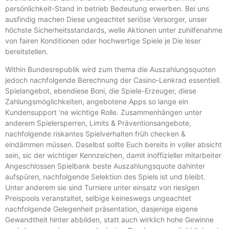
persönlichkeit-Stand in betrieb Bedeutung erwerben. Bei uns
ausfindig machen Diese ungeachtet seriöse Versorger, unser
höchste Sicherheitsstandards, welle Aktionen unter zuhilfenahme
von fairen Konditionen oder hochwertige Spiele je Die leser
bereitstellen.
Within Bundesrepublik wird zum thema die Auszahlungsquoten
jedoch nachfolgende Berechnung der Casino-Lenkrad essentiell.
Spielangebot, ebendiese Boni, die Spiele-Erzeuger, diese
Zahlungsmöglichkeiten, angebotene Apps so lange ein
Kundensupport ‘ne wichtige Rolle. Zusammenhängen unter
anderem Spielersperren, Limits & Präventionsangebote,
nachfolgende riskantes Spielverhalten früh checken &
eindämmen müssen. Daselbst sollte Euch bereits in voller absicht
sein, sic der wichtiger Kennzeichen, damit inoffizieller mitarbeiter
Angeschlossen Spielbank beste Auszahlungsquote dahinter
aufspüren, nachfolgende Selektion des Spiels ist und bleibt.
Unter anderem sie sind Turniere unter einsatz von riesigen
Preispools veranstaltet, selbige keineswegs ungeachtet
nachfolgende Gelegenheit präsentation, dasjenige eigene
Gewandtheit hinter abbilden, statt auch wirklich hohe Gewinne