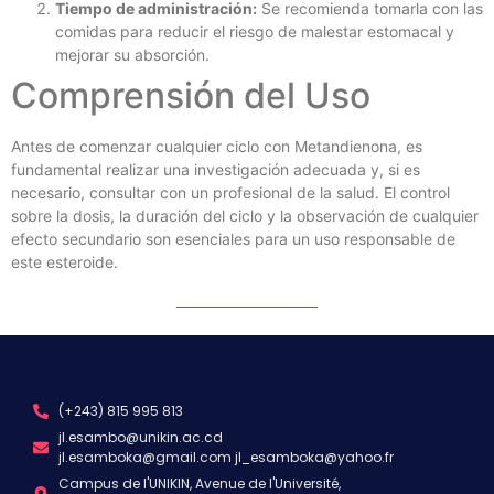
Tiempo de administración:
Se recomienda tomarla con las
comidas para reducir el riesgo de malestar estomacal y
mejorar su absorción.
Comprensión del Uso
Antes de comenzar cualquier ciclo con Metandienona, es
fundamental realizar una investigación adecuada y, si es
necesario, consultar con un profesional de la salud. El control
sobre la dosis, la duración del ciclo y la observación de cualquier
efecto secundario son esenciales para un uso responsable de
este esteroide.
(+243) 815 995 813
jl.esambo@unikin.ac.cd
jl.esamboka@gmail.com jl_esamboka@yahoo.fr
Campus de l'UNIKIN, Avenue de l'Université,