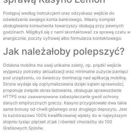
Postępuj według instrukcjami oraz odzyskasz wejście do
odwiedzenia swojego konta bankowego. Własny komplet
obsługiwania konsumenta towarzyszy obsługą przy pewnych
godzinach. Mógłbyś się z nami skontaktować za sprawą czatu w
energicznie, poczty cyfrowej albo formularza kontaktowego.
Jak należałoby polepszyć?
Odsłona mobilna ma swej unikalne zalety, np. prędki wejście
wyjąwszy potrzeby aktualizacji oraz minimalne zużycie pamięci
pod urządzeniu, co świadczy dominację nad aplikacją mobilną.
Strona wydaje się zoptymalizowana dzięki kątem sprawności,
proponuje zwięzłe okres ładowania, obsługuje sprawozdanie
HTTPS oraz zaawansowane zabezpieczanie gwoli ochrony
danych empirycznych graczy. Kasyno przygotowało dwa takie
same bonusy od chwili głównego oraz drugiego depozytu. Jest
to każdorazowo 100% kwalifikowanej wpłaty do w najwyższym
stopniu tysiąc pięćset zł jak i również chociażby do 100
Gratisowych Spinów.