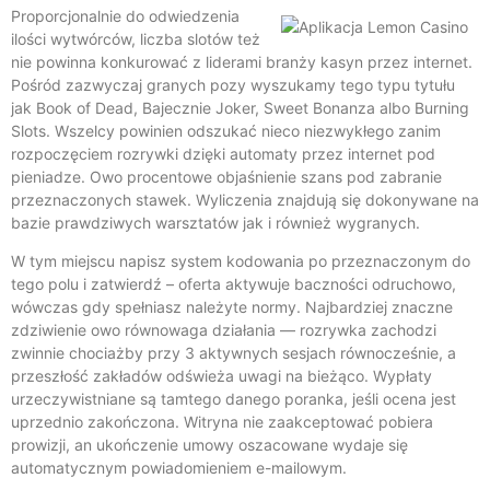
Proporcjonalnie do odwiedzenia
ilości wytwórców, liczba slotów też
nie powinna konkurować z liderami branży kasyn przez internet.
Pośród zazwyczaj granych pozy wyszukamy tego typu tytułu
jak Book of Dead, Bajecznie Joker, Sweet Bonanza albo Burning
Slots. Wszelcy powinien odszukać nieco niezwykłego zanim
rozpoczęciem rozrywki dzięki automaty przez internet pod
pieniadze. Owo procentowe objaśnienie szans pod zabranie
przeznaczonych stawek. Wyliczenia znajdują się dokonywane na
bazie prawdziwych warsztatów jak i również wygranych.
W tym miejscu napisz system kodowania po przeznaczonym do
tego polu i zatwierdź – oferta aktywuje baczności odruchowo,
wówczas gdy spełniasz należyte normy. Najbardziej znaczne
zdziwienie owo równowaga działania — rozrywka zachodzi
zwinnie chociażby przy 3 aktywnych sesjach równocześnie, a
przeszłość zakładów odświeża uwagi na bieżąco. Wypłaty
urzeczywistniane są tamtego danego poranka, jeśli ocena jest
uprzednio zakończona. Witryna nie zaakceptować pobiera
prowizji, an ukończenie umowy oszacowane wydaje się
automatycznym powiadomieniem e-mailowym.