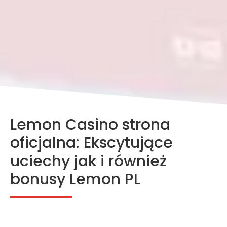
Lemon Casino strona
oficjalna: Ekscytujące
uciechy jak i również
bonusy Lemon PL