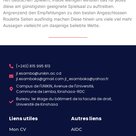
diese am günstigsten geeignete Spielsaal zu auftreiben.
Angrenzend den Empfehlungen zu den besten Angeschlossen
Roulette Seiten ausfindig machen Diese hinein uns viele viel mehr
Aussagen vielleicht um dasjenige beliebte Wette.
(+243) 815 995 813
jl.esambo@unikin.ac.cd
jl.esamboka@gmail.com jl_esamboka@yahoo.fr
Campus de l'UNIKIN, Avenue de l'Université,
Commune de Lemba, Kinshasa-RDC
Bureau: 1er étage du bâtiment de la faculté de droit,
Université de Kinshasa
Liens utiles
Autres liens
Mon CV
AIDC