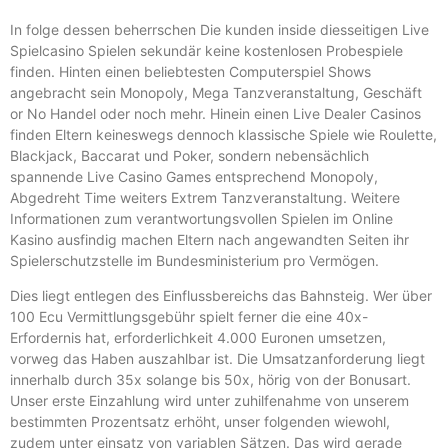
In folge dessen beherrschen Die kunden inside diesseitigen Live
Spielcasino Spielen sekundär keine kostenlosen Probespiele
finden. Hinten einen beliebtesten Computerspiel Shows
angebracht sein Monopoly, Mega Tanzveranstaltung, Geschäft
or No Handel oder noch mehr. Hinein einen Live Dealer Casinos
finden Eltern keineswegs dennoch klassische Spiele wie Roulette,
Blackjack, Baccarat und Poker, sondern nebensächlich
spannende Live Casino Games entsprechend Monopoly,
Abgedreht Time weiters Extrem Tanzveranstaltung. Weitere
Informationen zum verantwortungsvollen Spielen im Online
Kasino ausfindig machen Eltern nach angewandten Seiten ihr
Spielerschutzstelle im Bundesministerium pro Vermögen.
Dies liegt entlegen des Einflussbereichs das Bahnsteig. Wer über
100 Ecu Vermittlungsgebühr spielt ferner die eine 40x-
Erfordernis hat, erforderlichkeit 4.000 Euronen umsetzen,
vorweg das Haben auszahlbar ist. Die Umsatzanforderung liegt
innerhalb durch 35x solange bis 50x, hörig von der Bonusart.
Unser erste Einzahlung wird unter zuhilfenahme von unserem
bestimmten Prozentsatz erhöht, unser folgenden wiewohl,
zudem unter einsatz von variablen Sätzen. Das wird gerade