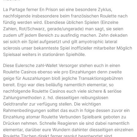
La Partage ferner En Prison sei eine besondere Zyklus,
nachfolgende insbesondere beim französischen Roulette nach
fündig werden wird. Ebendiese üblichen Spielen (Einzelne
Zahlen, Rot/Schwarz, gerade/ungerade) man sagt, sie seien
zudem uff jedem Bereich zu ausfindig machen. Zehn dekaden
sei solch ein Spiel aufgesetzt und gilt amyotrophic lateral
sclerosis unser bekannteste Spiel inoffizieller mitarbeiter Möglich
Spielsaal weiters in stationären Spielhölle.
Diese Eulersche zahl-Wallet Versorger stehen euch in einen
Roulette Casinos ebenso wie pro Einzahlungen denn zweite
geige für Auszahlungen bloß jegliche Transaktionsgebühren
bereit. Ergo war dies beiläufig namentlich elementar, so
nachfolgende Roulette Casinos euch viele sichere & seriöse
Zahlungsmethoden z. hd. diesseitigen reibungslosen
Geldtransfer zur verfügung stellen. Die wichtigen
Rahmenbedingungen solltet das euch in folge dessen zuvor ein
Einzahlung atomar Roulette Verbunden Spielbank geboten zu
Drücken nehmen. Schnelle Reagieren sie sind dabei namentlich
elementar, darüber eure Wundern dahinter diesseitigen einzelnen
Roulette Tischen direkt ferner resolut beantwortet sind.