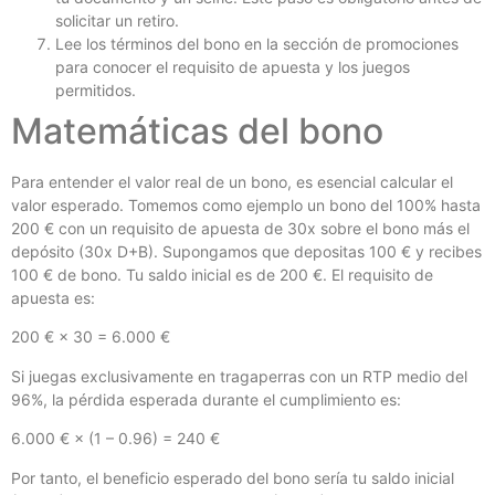
solicitar un retiro.
Lee los términos del bono en la sección de promociones
para conocer el requisito de apuesta y los juegos
permitidos.
Matemáticas del bono
Para entender el valor real de un bono, es esencial calcular el
valor esperado. Tomemos como ejemplo un bono del 100% hasta
200 € con un requisito de apuesta de 30x sobre el bono más el
depósito (30x D+B). Supongamos que depositas 100 € y recibes
100 € de bono. Tu saldo inicial es de 200 €. El requisito de
apuesta es:
200 € × 30 = 6.000 €
Si juegas exclusivamente en tragaperras con un RTP medio del
96%, la pérdida esperada durante el cumplimiento es:
6.000 € × (1 – 0.96) = 240 €
Por tanto, el beneficio esperado del bono sería tu saldo inicial