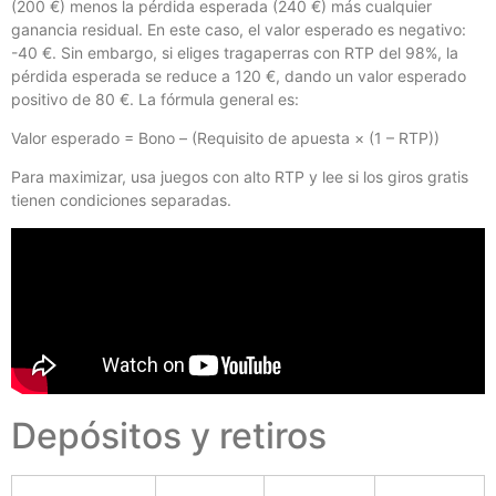
(200 €) menos la pérdida esperada (240 €) más cualquier
ganancia residual. En este caso, el valor esperado es negativo:
-40 €. Sin embargo, si eliges tragaperras con RTP del 98%, la
pérdida esperada se reduce a 120 €, dando un valor esperado
positivo de 80 €. La fórmula general es:
Valor esperado = Bono – (Requisito de apuesta × (1 – RTP))
Para maximizar, usa juegos con alto RTP y lee si los giros gratis
tienen condiciones separadas.
Depósitos y retiros