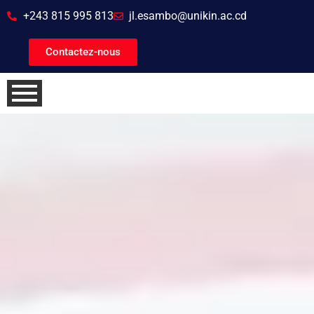
+243 815 995 813
jl.esambo@unikin.ac.cd
Contactez-nous