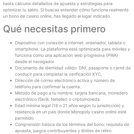
hasta cálculos detallados de apuesta y estrategias para
optimizar tu saldo. Si buscas entender cómo funciona realmente
un bono de casino online, has llegado al lugar indicado.
Qué necesitas primero
Dispositivo con conexión a internet: ordenador, tableta o
smartphone. La plataforma está optimizada para móviles y
funciona como una aplicación web progresiva (PWA)
desde el navegador.
Documento de identidad válido: DNI, pasaporte o carné de
conducir para completar la verificación KYC.
Dirección de correo electrónico activa y número de
teléfono para confirmar la cuenta.
Método de pago a tu nombre: tarjeta bancaria, monedero
electrónico (Skrill, Neteller) o criptomoneda.
Edad mínima legal (18 o 21 años según tu jurisdicción) y
residencia en un país donde Monopoly casino online esté
permitido.
Comprensión básica de los términos del bono: requisito de
apuesta, juegos contribuyentes y límites de retiro.