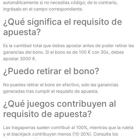
automáticamente si no necesitas código; de lo contrario,
ingrésalo en el campo correspondiente.
¿Qué significa el requisito de
apuesta?
Es la cantidad total que debes apostar antes de poder retirar las
ganancias del bono. Si el bono es de 100 € con 30x, debes
apostar 3000 €.
¿Puedo retirar el bono?
No puedes retirar el bono en efectivo, solo las ganancias
generadas tras cumplir el requisito de apuesta.
¿Qué juegos contribuyen al
requisito de apuesta?
Las tragaperras suelen contribuir al 100%, mientras que la ruleta
y el blackjack contribuyen menos (10-20%). Consulta los