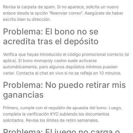
Revisa la carpeta de spam. Si no aparece, solicita un nuevo
enlace desde la opción “Reenviar correo”. Asegúrate de haber
escrito bien tu dirección.
Problema: El bono no se
acredita tras el depósito
Verifica que hayas introducido el código promocional correcto (si
aplica). El bono monopoly casino suele activarse
automáticamente, pero algunos depósitos mínimos pueden
variar. Contacta al chat en vivo si no se refleja en 10 minutos.
Problema: No puedo retirar mis
ganancias
Primero, cumple con el requisito de apuesta del bono. Luego,
completa la verificación KYC subiendo los documentos
solicitados. Revisa los límites de retiro semanales.
Problema: El juego no carga o