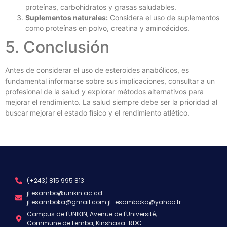
proteínas, carbohidratos y grasas saludables.
Suplementos naturales:
Considera el uso de suplementos
como proteínas en polvo, creatina y aminoácidos.
5. Conclusión
Antes de considerar el uso de esteroides anabólicos, es
fundamental informarse sobre sus implicaciones, consultar a un
profesional de la salud y explorar métodos alternativos para
mejorar el rendimiento. La salud siempre debe ser la prioridad al
buscar mejorar el estado físico y el rendimiento atlético.
(+243) 815 995 813
jl.esambo@unikin.ac.cd
jl.esamboka@gmail.com jl_esamboka@yahoo.fr
Campus de l'UNIKIN, Avenue de l'Université,
Commune de Lemba, Kinshasa-RDC