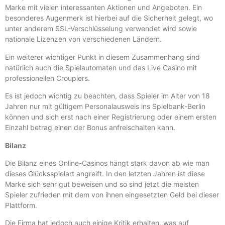
Marke mit vielen interessanten Aktionen und Angeboten. Ein
besonderes Augenmerk ist hierbei auf die Sicherheit gelegt, wo
unter anderem SSL-Verschlüsselung verwendet wird sowie
nationale Lizenzen von verschiedenen Ländern.
Ein weiterer wichtiger Punkt in diesem Zusammenhang sind
natürlich auch die Spielautomaten und das Live Casino mit
professionellen Croupiers.
Es ist jedoch wichtig zu beachten, dass Spieler im Alter von 18
Jahren nur mit gültigem Personalausweis ins Spielbank-Berlin
können und sich erst nach einer Registrierung oder einem ersten
Einzahl betrag einen der Bonus anfreischalten kann.
Bilanz
Die Bilanz eines Online-Casinos hängt stark davon ab wie man
dieses Glücksspielart angreift. In den letzten Jahren ist diese
Marke sich sehr gut beweisen und so sind jetzt die meisten
Spieler zufrieden mit dem von ihnen eingesetzten Geld bei dieser
Plattform.
Die Firma hat jedoch auch einige Kritik erhalten, was auf