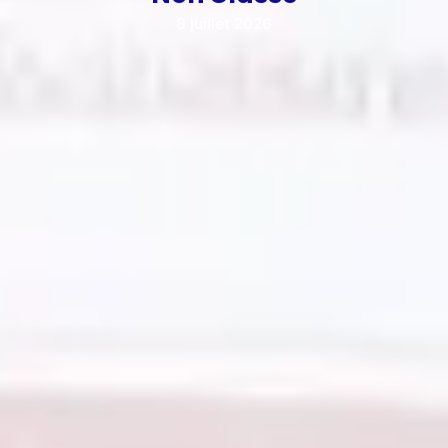
8 juillet 2026