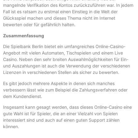
mangelnde Verifikation des Kontos zurückzuführen war. In jedem
Fall ist es ratsam zu erstmal einen Einstieg in die Welt der
Glücksspiel machen und dieses Thema nicht im Internet
bewerten oder für gefährlich halten.
Zusammenfassung
Die Spielbank Berlin bietet ein umfangreiches Online-Casino-
Angebot mit vielen Automaten, Tischspielen und einem Live
Casino. Neben den sehr breiten Auswahlmöglichkeiten für Ein-
und Auszahlungen ist auch die Verwendung der verschiedenen
Lizenzen in verschiedenen Stellen als sicher zu bewerten.
Es gibt jedoch mehrere Aspekte in denen sich manches
verbessern lässt wie zum Beispiel die Zahlungsverfahren oder
dem Kundendienst.
Insgesamt kann gesagt werden, dass dieses Online-Casino eine
gute Wahl ist für Spieler, die an einer Vielzahl von Spielen
interessiert sind und auch auf einen guten Support zählen
können.