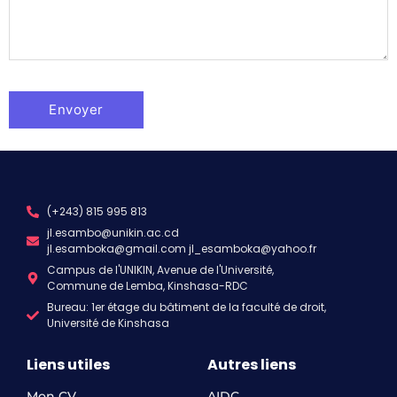
(+243) 815 995 813
jl.esambo@unikin.ac.cd
jl.esamboka@gmail.com jl_esamboka@yahoo.fr
Campus de l'UNIKIN, Avenue de l'Université,
Commune de Lemba, Kinshasa-RDC
Bureau: 1er étage du bâtiment de la faculté de droit,
Université de Kinshasa
Liens utiles
Autres liens
Mon CV
AIDC