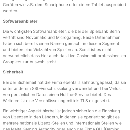
Geräten wie z.B. dem Smartphone oder einem Tablet ausprobiert
werden.
Softwareanbieter
Die wichtigsten Softwareanbieter, die bei der Spielbank Berlin
vertritt sind Novomatic und Microgaming. Beide Unternehmen
haben sich bereits einen Namen gemacht in diesem Segment
und bieten eine Vielzahl von Spielen an. Somit ist es nicht
verwunderlich dass hier auch das Live Casino mit professionellen
Croupiers zur Auswahl steht.
Sicherheit
Bei der Sicherheit hat die Firma ebenfalls sehr aufgepasst, da sie
unter anderem SSL-Verschlüsselung verwendet und bei Verlust
von persönlichen Daten einen Hotline-Service bietet. Des
Weiteren ist eine Verschlüsselung mittels TLS eingesetzt.
Ein wichtiger Aspekt hierbei ist jedoch sicherlich die Einholung
von Lizenzen in den Ländern, in denen sie operiert: so gibt es
mehrere nationale Lizenz-Stellen und internationale Stellen wie
das Malta Gaming Authority oder auch der Firma GLI (Gaming