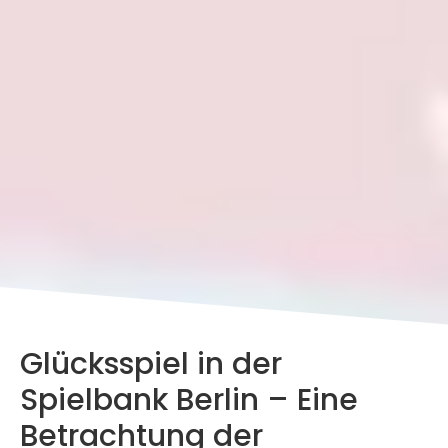
Glücksspiel in der
Spielbank Berlin – Eine
Betrachtung der