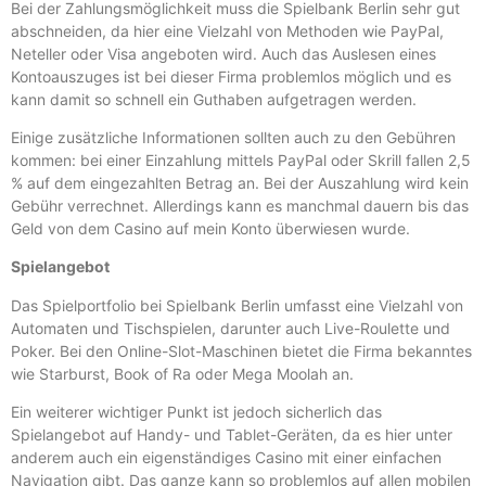
Bei der Zahlungsmöglichkeit muss die Spielbank Berlin sehr gut
abschneiden, da hier eine Vielzahl von Methoden wie PayPal,
Neteller oder Visa angeboten wird. Auch das Auslesen eines
Kontoauszuges ist bei dieser Firma problemlos möglich und es
kann damit so schnell ein Guthaben aufgetragen werden.
Einige zusätzliche Informationen sollten auch zu den Gebühren
kommen: bei einer Einzahlung mittels PayPal oder Skrill fallen 2,5
% auf dem eingezahlten Betrag an. Bei der Auszahlung wird kein
Gebühr verrechnet. Allerdings kann es manchmal dauern bis das
Geld von dem Casino auf mein Konto überwiesen wurde.
Spielangebot
Das Spielportfolio bei Spielbank Berlin umfasst eine Vielzahl von
Automaten und Tischspielen, darunter auch Live-Roulette und
Poker. Bei den Online-Slot-Maschinen bietet die Firma bekanntes
wie Starburst, Book of Ra oder Mega Moolah an.
Ein weiterer wichtiger Punkt ist jedoch sicherlich das
Spielangebot auf Handy- und Tablet-Geräten, da es hier unter
anderem auch ein eigenständiges Casino mit einer einfachen
Navigation gibt. Das ganze kann so problemlos auf allen mobilen