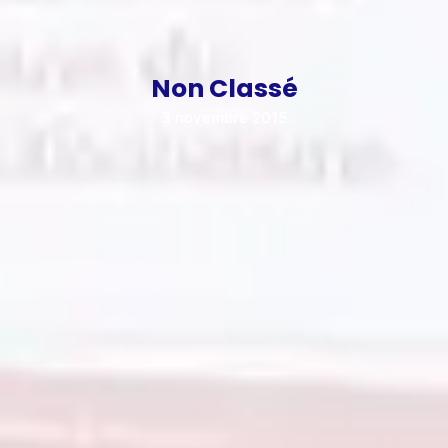
Non Classé
3 novembre 2015