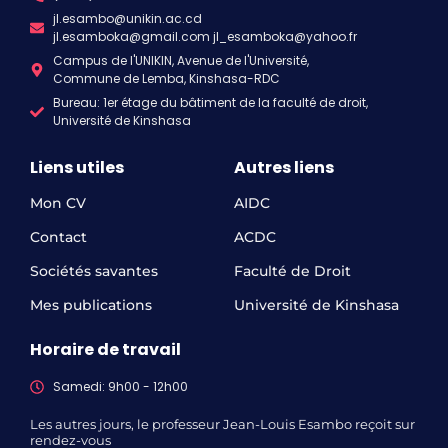
jl.esambo@unikin.ac.cd
jl.esamboka@gmail.com jl_esamboka@yahoo.fr
Campus de l'UNIKIN, Avenue de l'Université,
Commune de Lemba, Kinshasa-RDC
Bureau: 1er étage du bâtiment de la faculté de droit,
Université de Kinshasa
Liens utiles
Autres liens
Mon CV
AIDC
Contact
ACDC
Sociétés savantes
Faculté de Droit
Mes publications
Université de Kinshasa
Horaire de travail
Samedi: 9h00 - 12h00
Les autres jours, le professeur Jean-Louis Esambo reçoit sur
rendez-vous