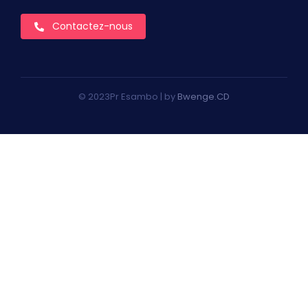
Contactez-nous
© 2023Pr Esambo | by
Bwenge.CD