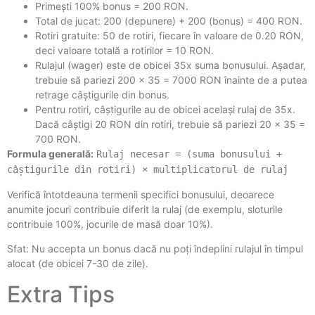
Primești 100% bonus = 200 RON.
Total de jucat: 200 (depunere) + 200 (bonus) = 400 RON.
Rotiri gratuite: 50 de rotiri, fiecare în valoare de 0.20 RON,
deci valoare totală a rotirilor = 10 RON.
Rulajul (wager) este de obicei 35x suma bonusului. Așadar,
trebuie să pariezi 200 x 35 = 7000 RON înainte de a putea
retrage câștigurile din bonus.
Pentru rotiri, câștigurile au de obicei același rulaj de 35x.
Dacă câștigi 20 RON din rotiri, trebuie să pariezi 20 x 35 =
700 RON.
Formula generală:
Rulaj necesar = (suma bonusului +
câștigurile din rotiri) × multiplicatorul de rulaj
Verifică întotdeauna termenii specifici bonusului, deoarece
anumite jocuri contribuie diferit la rulaj (de exemplu, sloturile
contribuie 100%, jocurile de masă doar 10%).
Sfat: Nu accepta un bonus dacă nu poți îndeplini rulajul în timpul
alocat (de obicei 7-30 de zile).
Extra Tips