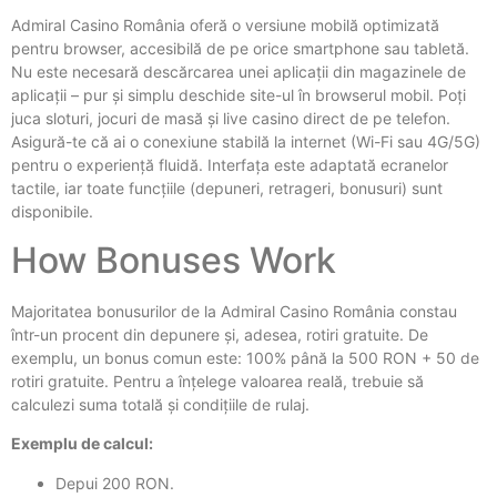
Admiral Casino România oferă o versiune mobilă optimizată
pentru browser, accesibilă de pe orice smartphone sau tabletă.
Nu este necesară descărcarea unei aplicații din magazinele de
aplicații – pur și simplu deschide site-ul în browserul mobil. Poți
juca sloturi, jocuri de masă și live casino direct de pe telefon.
Asigură-te că ai o conexiune stabilă la internet (Wi-Fi sau 4G/5G)
pentru o experiență fluidă. Interfața este adaptată ecranelor
tactile, iar toate funcțiile (depuneri, retrageri, bonusuri) sunt
disponibile.
How Bonuses Work
Majoritatea bonusurilor de la Admiral Casino România constau
într-un procent din depunere și, adesea, rotiri gratuite. De
exemplu, un bonus comun este: 100% până la 500 RON + 50 de
rotiri gratuite. Pentru a înțelege valoarea reală, trebuie să
calculezi suma totală și condițiile de rulaj.
Exemplu de calcul:
Depui 200 RON.