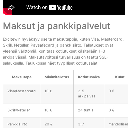
Maksut ja pankkipalvelut
Excitewin hyväksyy useita maksutapoja, kuten Visa, Mastercard,
Skrill, Neteller, Paysafecard ja pankkisiirto. Talletukset ovat
yleensä välittömiä, kun taas kotiutukset käsitellään 1–3
arkipäivässä. Maksutavoittesi turvallisuus on taattu SSL-
salauksella. Taulukossa näet tyypilliset kotiutusajat:
Maksutapa
Minimitalletus
Kotiutusaika
Kulut
Visa/Mastercard
10 €
3–5
0 €
arkipäivää
Skrill/Neteller
10 €
24 tuntia
0 €
Pankkisiirto
20 €
3–7
mahdollises