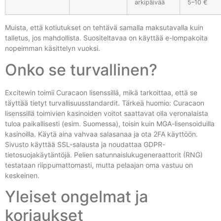
arkipäivää
5–10 €
Muista, että kotiutukset on tehtävä samalla maksutavalla kuin
talletus, jos mahdollista. Suositeltavaa on käyttää e-lompakoita
nopeimman käsittelyn vuoksi.
Onko se turvallinen?
Excitewin toimii Curacaon lisenssillä, mikä tarkoittaa, että se
täyttää tietyt turvallisuusstandardit. Tärkeä huomio: Curacaon
lisenssillä toimivien kasinoiden voitot saattavat olla veronalaista
tuloa paikallisesti (esim. Suomessa), toisin kuin MGA-lisensoiduilla
kasinoilla. Käytä aina vahvaa salasanaa ja ota 2FA käyttöön.
Sivusto käyttää SSL-salausta ja noudattaa GDPR-
tietosuojakäytäntöjä. Pelien satunnaislukugeneraattorit (RNG)
testataan riippumattomasti, mutta pelaajan oma vastuu on
keskeinen.
Yleiset ongelmat ja
korjaukset