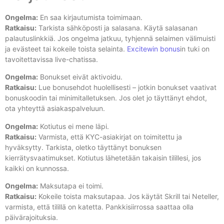
Ongelma:
En saa kirjautumista toimimaan.
Ratkaisu:
Tarkista sähköposti ja salasana. Käytä salasanan
palautuslinkkiä. Jos ongelma jatkuu, tyhjennä selaimen välimuisti
ja evästeet tai kokeile toista selainta.
Excitewin bonus
in tuki on
tavoitettavissa live-chatissa.
Ongelma:
Bonukset eivät aktivoidu.
Ratkaisu:
Lue bonusehdot huolellisesti – jotkin bonukset vaativat
bonuskoodin tai minimitalletuksen. Jos olet jo täyttänyt ehdot,
ota yhteyttä asiakaspalveluun.
Ongelma:
Kotiutus ei mene läpi.
Ratkaisu:
Varmista, että KYC-asiakirjat on toimitettu ja
hyväksytty. Tarkista, oletko täyttänyt bonuksen
kierrätysvaatimukset. Kotiutus lähetetään takaisin tilillesi, jos
kaikki on kunnossa.
Ongelma:
Maksutapa ei toimi.
Ratkaisu:
Kokeile toista maksutapaa. Jos käytät Skrill tai Neteller,
varmista, että tilillä on katetta. Pankkisiirrossa saattaa olla
päivärajoituksia.