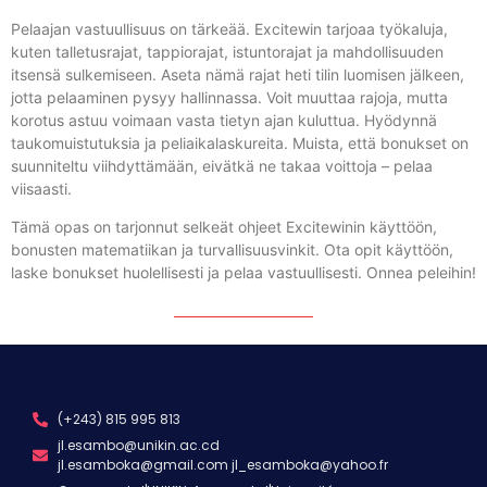
Pelaajan vastuullisuus on tärkeää. Excitewin tarjoaa työkaluja,
kuten talletusrajat, tappiorajat, istuntorajat ja mahdollisuuden
itsensä sulkemiseen. Aseta nämä rajat heti tilin luomisen jälkeen,
jotta pelaaminen pysyy hallinnassa. Voit muuttaa rajoja, mutta
korotus astuu voimaan vasta tietyn ajan kuluttua. Hyödynnä
taukomuistutuksia ja peliaikalaskureita. Muista, että bonukset on
suunniteltu viihdyttämään, eivätkä ne takaa voittoja – pelaa
viisaasti.
Tämä opas on tarjonnut selkeät ohjeet Excitewinin käyttöön,
bonusten matematiikan ja turvallisuusvinkit. Ota opit käyttöön,
laske bonukset huolellisesti ja pelaa vastuullisesti. Onnea peleihin!
(+243) 815 995 813
jl.esambo@unikin.ac.cd
jl.esamboka@gmail.com jl_esamboka@yahoo.fr