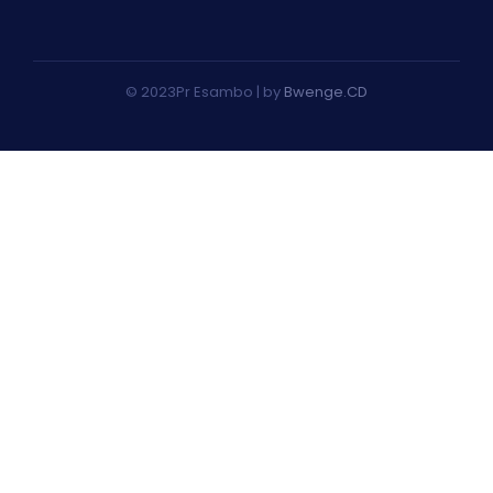
© 2023Pr Esambo | by
Bwenge.CD