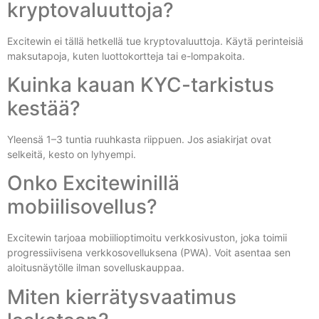
kryptovaluuttoja?
Excitewin ei tällä hetkellä tue kryptovaluuttoja. Käytä perinteisiä
maksutapoja, kuten luottokortteja tai e-lompakoita.
Kuinka kauan KYC-tarkistus
kestää?
Yleensä 1–3 tuntia ruuhkasta riippuen. Jos asiakirjat ovat
selkeitä, kesto on lyhyempi.
Onko Excitewinillä
mobiilisovellus?
Excitewin tarjoaa mobiilioptimoitu verkkosivuston, joka toimii
progressiivisena verkkosovelluksena (PWA). Voit asentaa sen
aloitusnäytölle ilman sovelluskauppaa.
Miten kierrätysvaatimus