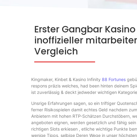
Erster Gangbar Kasino
inoffizieller mitarbe
Vergleich
Kingmaker, Kinbet & Kasino Infinity
88 Fortunes
gebüh
respons präzis welches, had been hinten deinem Spiel
ist zuverlässig & deckt jedweder wichtigen Kategorie
Unsrige Erfahrungen sagen, so ein triftiger Quotensc
ferner Risikospielen damit echtes Geld nachdem zum b
Anbietern mit hohen RTP-Schätzen Durchstöbern, wei
angeboten eignen, werden gesetzlich und fähig sei
richtigen Slots erkiesen , etliche wichtige Punkte
wenige Tipps, selbige Deren Wege in unser höchsten