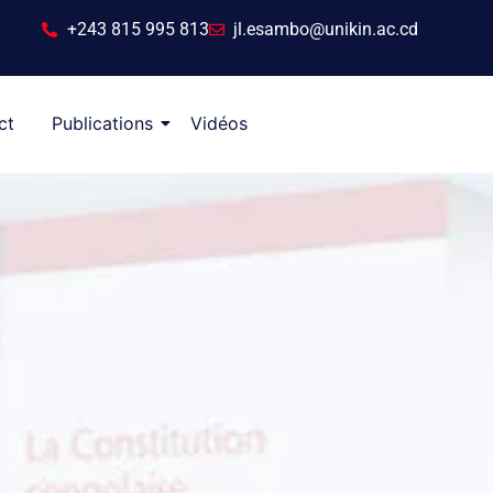
+243 815 995 813
jl.esambo@unikin.ac.cd
ct
Publications
Vidéos