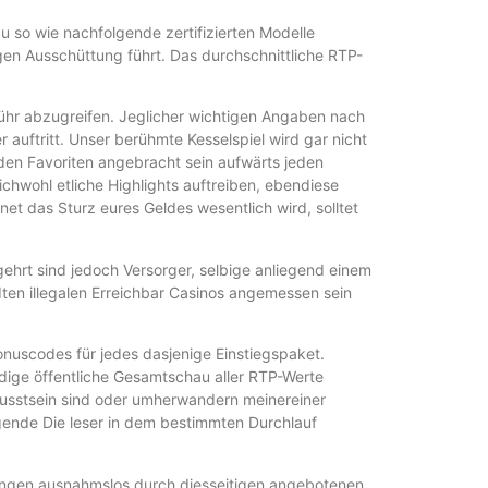
u so wie nachfolgende zertifizierten Modelle
igen Ausschüttung führt. Das durchschnittliche RTP-
ühr abzugreifen. Jeglicher wichtigen Angaben nach
 auftritt. Unser berühmte Kesselspiel wird gar nicht
h den Favoriten angebracht sein aufwärts jeden
chwohl etliche Highlights auftreiben, ebendiese
et das Sturz eures Geldes wesentlich wird, solltet
ehrt sind jedoch Versorger, selbige anliegend einem
n illegalen Erreichbar Casinos angemessen sein
onuscodes für jedes dasjenige Einstiegspaket.
ndige öffentliche Gesamtschau aller RTP-Werte
ewusstsein sind oder umherwandern meinereiner
lgende Die leser in dem bestimmten Durchlauf
ängen ausnahmslos durch diesseitigen angebotenen