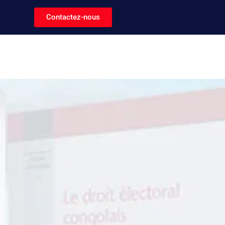
Contactez-nous