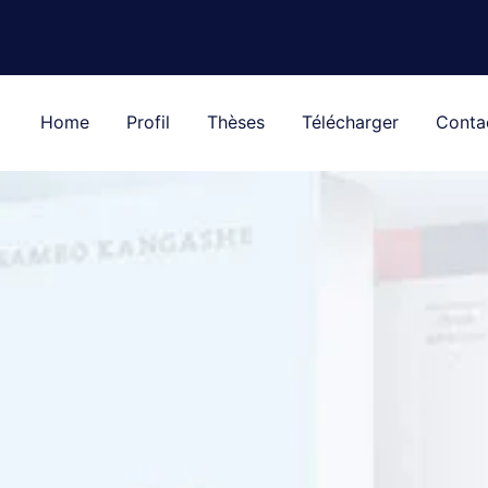
Home
Profil
Thèses
Télécharger
Conta