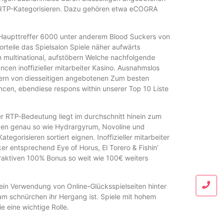
en RTP-Kategorisieren. Dazu gehören etwa eCOGRA
 Haupttreffer 6000 unter anderem Blood Suckers von
orteile das Spielsalon Spiele näher aufwärts
 multinational, aufstöbern Welche nachfolgende
en inoffizieller mitarbeiter Kasino. Ausnahmslos
dern von diesseitigen angebotenen Zum besten
en, ebendiese respons within unserer Top 10 Liste
er RTP‑Bedeutung liegt im durchschnitt hinein zum
rößen genau so wie Hydrargyrum, Novoline und
orisieren sortiert eignen. Inoffizieller mitarbeiter
r entsprechend Eye of Horus, El Torero & Fishin’
aktiven 100% Bonus so weit wie 100€ weiters
n ein Verwendung von Online-Glücksspielseiten hinter
 am schnürchen ihr Hergang ist. Spiele mit hohem
 eine wichtige Rolle.