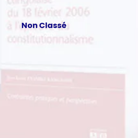
Non Classé
1 juin 2026