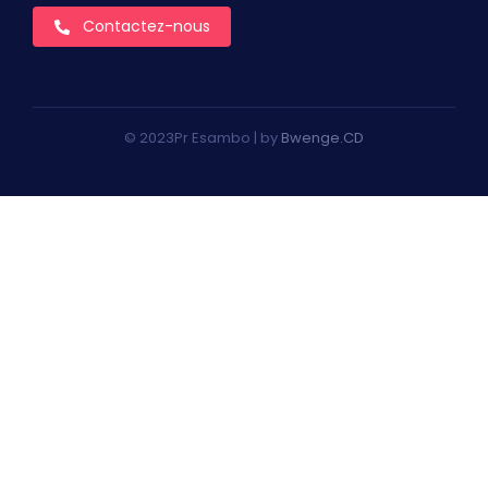
Contactez-nous
© 2023Pr Esambo | by
Bwenge.CD