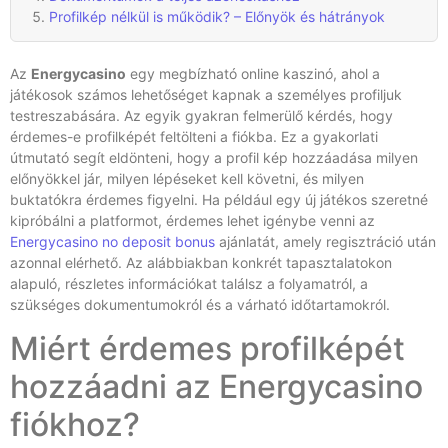
Profilkép nélkül is működik? – Előnyök és hátrányok
Az
Energycasino
egy megbízható online kaszinó, ahol a
játékosok számos lehetőséget kapnak a személyes profiljuk
testreszabására. Az egyik gyakran felmerülő kérdés, hogy
érdemes-e profilképét feltölteni a fiókba. Ez a gyakorlati
útmutató segít eldönteni, hogy a profil kép hozzáadása milyen
előnyökkel jár, milyen lépéseket kell követni, és milyen
buktatókra érdemes figyelni. Ha például egy új játékos szeretné
kipróbálni a platformot, érdemes lehet igénybe venni az
Energycasino no deposit bonus
ajánlatát, amely regisztráció után
azonnal elérhető. Az alábbiakban konkrét tapasztalatokon
alapuló, részletes információkat találsz a folyamatról, a
szükséges dokumentumokról és a várható időtartamokról.
Miért érdemes profilképét
hozzáadni az Energycasino
fiókhoz?