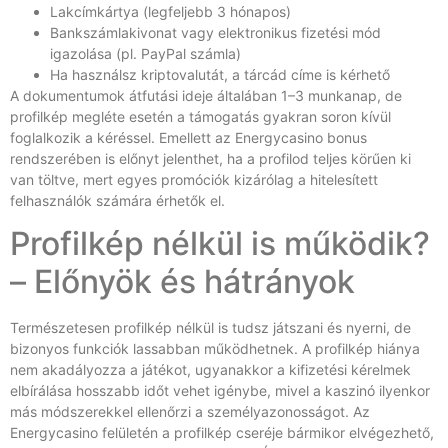
Lakcímkártya (legfeljebb 3 hónapos)
Bankszámlakivonat vagy elektronikus fizetési mód
igazolása (pl. PayPal számla)
Ha használsz kriptovalutát, a tárcád címe is kérhető
A dokumentumok átfutási ideje általában 1–3 munkanap, de
profilkép megléte esetén a támogatás gyakran soron kívül
foglalkozik a kéréssel. Emellett az Energycasino bonus
rendszerében is előnyt jelenthet, ha a profilod teljes körűen ki
van töltve, mert egyes promóciók kizárólag a hitelesített
felhasználók számára érhetők el.
Profilkép nélkül is működik?
– Előnyök és hátrányok
Természetesen profilkép nélkül is tudsz játszani és nyerni, de
bizonyos funkciók lassabban működhetnek. A profilkép hiánya
nem akadályozza a játékot, ugyanakkor a kifizetési kérelmek
elbírálása hosszabb időt vehet igénybe, mivel a kaszinó ilyenkor
más módszerekkel ellenőrzi a személyazonosságot. Az
Energycasino felületén a profilkép cseréje bármikor elvégezhető,