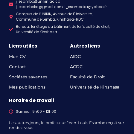
jl.esambo@unikin.ac.cd
jl.esamboka@gmail.com jl_esamboka@yahoo.fr
Campus de l'UNIKIN, Avenue de l'Université,
Commune de Lemba, Kinshasa-RDC
Bureau: 1er étage du bâtiment de la faculté de droit,
Université de Kinshasa
Liens utiles
Autres liens
Mon CV
AIDC
Contact
ACDC
Sociétés savantes
Faculté de Droit
Mes publications
Université de Kinshasa
Horaire de travail
Samedi: 9h00 - 12h00
Les autres jours, le professeur Jean-Louis Esambo reçoit sur
rendez-vous