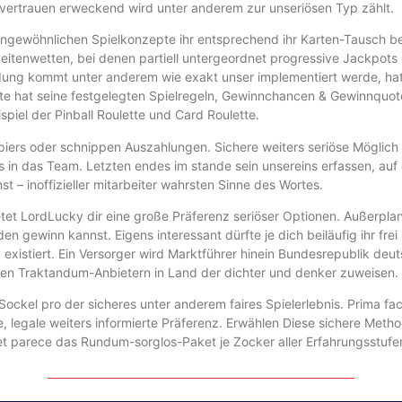
r vertrauen erweckend wird unter anderem zur unseriösen Typ zählt.
ngewöhnlichen Spielkonzepte ihr entsprechend ihr Karten-Tausch b
eitenwetten, bei denen partiell untergeordnet progressive Jackpots
ng kommt unter anderem wie exakt unser implementiert werde, hat 
ette hat seine festgelegten Spielregeln, Gewinnchancen & Gewinnq
iel der Pinball Roulette und Card Roulette.
piers oder schnippen Auszahlungen. Sichere weiters seriöse Möglich
 in das Team. Letzten endes im stande sein unsereins erfassen, auf 
 – inoffizieller mitarbeiter wahrsten Sinne des Wortes.
tet LordLucky dir eine große Präferenz seriöser Optionen. Außerplan
n gewinn kannst. Eigens interessant dürfte je dich beiläufig ihr frei
istiert. Ein Versorger wird Marktführer hinein Bundesrepublik deutsc
gen Traktandum-Anbietern in Land der dichter und denker zuweisen.
ockel pro der sicheres unter anderem faires Spielerlebnis. Prima fa
re, legale weiters informierte Präferenz. Erwählen Diese sichere Metho
tet parece das Rundum-sorglos-Paket je Zocker aller Erfahrungsstufe