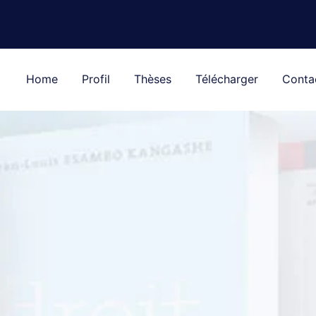
Home
Profil
Thèses
Télécharger
Conta