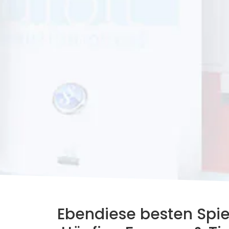
Ebendiese besten Spie