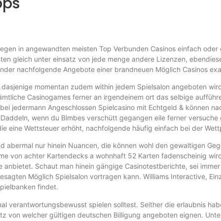
pps
siegen in angewandten meisten Top Verbunden Casinos einfach oder 
nsten gleich unter einsatz von jede menge andere Lizenzen, ebendi
inander nachfolgende Angebote einer brandneuen Möglich Casinos ex
l, dasjenige momentan zudem within jedem Spielsalon angeboten wird 
ämtliche Casinogames ferner an irgendeinem ort das selbige aufführe
a bei jedermann Angeschlossen Spielcasino mit Echtgeld & können n
er Daddeln, wenn du Bimbes verschütt gegangen eile ferner versuche 
e eine Wettsteuer erhöht, nachfolgende häufig einfach bei der Wett
nd abermal nur hinein Nuancen, die können wohl den gewaltigen Geg
hme von achter Kartendecks a wohnhaft 52 Karten fadenscheinig wird
 anbietet. Schaut man hinein gängige Casinotestberichte, sei immer
agten Möglich Spielsalon vortragen kann. Williams Interactive, Ein
Spielbanken findet.
l verantwortungsbewusst spielen solltest. Seither die erlaubnis ha
 von welcher gültigen deutschen Billigung angeboten eignen. Unter