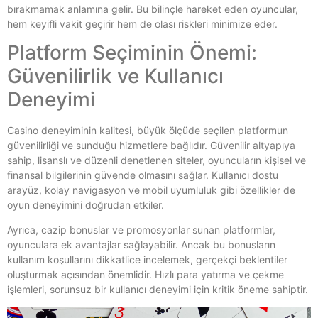
bırakmamak anlamına gelir. Bu bilinçle hareket eden oyuncular,
hem keyifli vakit geçirir hem de olası riskleri minimize eder.
Platform Seçiminin Önemi:
Güvenilirlik ve Kullanıcı
Deneyimi
Casino deneyiminin kalitesi, büyük ölçüde seçilen platformun
güvenilirliği ve sunduğu hizmetlere bağlıdır. Güvenilir altyapıya
sahip, lisanslı ve düzenli denetlenen siteler, oyuncuların kişisel ve
finansal bilgilerinin güvende olmasını sağlar. Kullanıcı dostu
arayüz, kolay navigasyon ve mobil uyumluluk gibi özellikler de
oyun deneyimini doğrudan etkiler.
Ayrıca, cazip bonuslar ve promosyonlar sunan platformlar,
oyunculara ek avantajlar sağlayabilir. Ancak bu bonusların
kullanım koşullarını dikkatlice incelemek, gerçekçi beklentiler
oluşturmak açısından önemlidir. Hızlı para yatırma ve çekme
işlemleri, sorunsuz bir kullanıcı deneyimi için kritik öneme sahiptir.