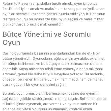
Return to Player) sahip slotları tercih etmek, oyun içi bonus
özelliklerini iyi anlamak ve maksimum kazanç potansiyeli sunan
oyunları seçmek, kazanma şansını olumlu etkileyebilir. Her turun
rastgele olduğu bu oyunlarda bile, oyun seçimi ve bahis miktarı
gibi konularda bilinçli olmak önemlidir.
Bütçe Yönetimi ve Sorumlu
Oyun
Casino oyunlarında başarının anahtarlarından biri de etkili bir
bütçe yönetimidir. Oyuncuların, eğlence için ayırabilecekleri net
bir bütçe belirlemesi ve bu bütçeye sadık kalması son derece
önemlidir. Kayıp anlarında telafi etme çabasıyla bahis miktarını
artırmak, genellikle daha büyük kayıplara yol açar. Bu nedenle,
önceden belirlenen limitlere uymak, hem maddi hem de manevi
olarak güvenli bir oyun deneyimi sağlar.
Sorumlu oyun prensiplerini benimsemek, casino deneyiminin
sağlıklı bir şekilde sürdürülmesinin temel taşıdır. Belirlenen zaman
dilimleri içinde oynamak, ara vermek ve oyunun sadece bir
eğlence aktivitesi olduğunu unutmamak, kontrolü elden