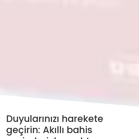
Duyularınızı harekete
geçirin: Akıllı bahis