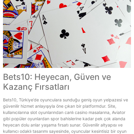
Bets10: Heyecan, Güven ve
Kazanç Fırsatları
Bets10, Türkiye’de oyunculara sunduğu geniş oyun yelpazesi ve
güvenilir hizmet anlayışıyla öne çıkan bir platformdur. Site,
kullanıcılarına slot oyunlarından canlı casino masalarına, Aviator
gibi popüler oyunlardan spor bahislerine kadar pek çok alanda
heyecan dolu anlar yaşama fırsatı sunar. Güvenilir altyapısı ve
kullanıcı odaklı tasarımı sayesinde, oyuncular kesintisiz bir oyun