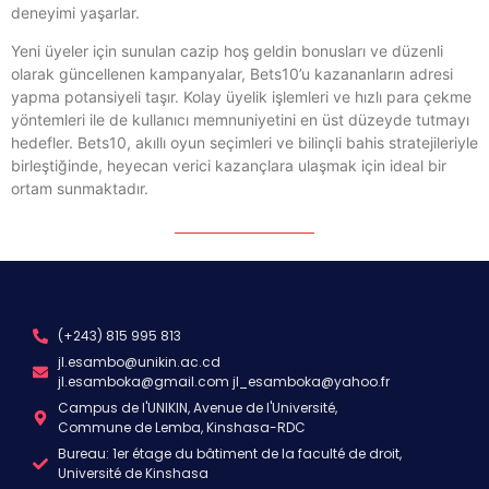
deneyimi yaşarlar.
Yeni üyeler için sunulan cazip hoş geldin bonusları ve düzenli
olarak güncellenen kampanyalar, Bets10’u kazananların adresi
yapma potansiyeli taşır. Kolay üyelik işlemleri ve hızlı para çekme
yöntemleri ile de kullanıcı memnuniyetini en üst düzeyde tutmayı
hedefler. Bets10, akıllı oyun seçimleri ve bilinçli bahis stratejileriyle
birleştiğinde, heyecan verici kazançlara ulaşmak için ideal bir
ortam sunmaktadır.
(+243) 815 995 813
jl.esambo@unikin.ac.cd
jl.esamboka@gmail.com jl_esamboka@yahoo.fr
Campus de l'UNIKIN, Avenue de l'Université,
Commune de Lemba, Kinshasa-RDC
Bureau: 1er étage du bâtiment de la faculté de droit,
Université de Kinshasa