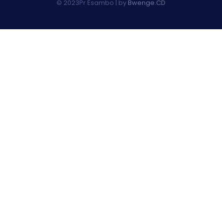
© 2023Pr Esambo | by
Bwenge.CD