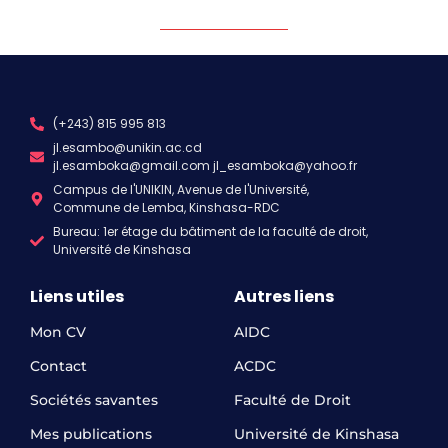
(+243) 815 995 813
jl.esambo@unikin.ac.cd
jl.esamboka@gmail.com jl_esamboka@yahoo.fr
Campus de l'UNIKIN, Avenue de l'Université,
Commune de Lemba, Kinshasa-RDC
Bureau: 1er étage du bâtiment de la faculté de droit,
Université de Kinshasa
Liens utiles
Autres liens
Mon CV
AIDC
Contact
ACDC
Sociétés savantes
Faculté de Droit
Mes publications
Université de Kinshasa