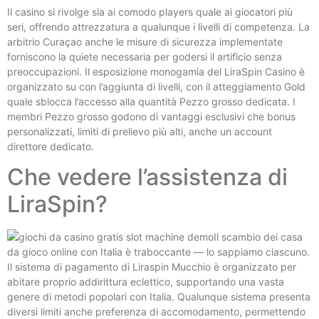
Il casino si rivolge sia ai comodo players quale ai giocatori più
seri, offrendo attrezzatura a qualunque i livelli di competenza. La
arbitrio Curaçao anche le misure di sicurezza implementate
forniscono la quiete necessaria per godersi il artificio senza
preoccupazioni. Il esposizione monogamia del LiraSpin Casino è
organizzato su con l’aggiunta di livelli, con il atteggiamento Gold
quale sblocca l’accesso alla quantità Pezzo grosso dedicata. I
membri Pezzo grosso godono di vantaggi esclusivi che bonus
personalizzati, limiti di prelievo più alti, anche un account
direttore dedicato.
Che vedere l’assistenza di
LiraSpin?
Il scambio dei casa
da gioco online con Italia è traboccante — lo sappiamo ciascuno.
Il sistema di pagamento di Liraspin Mucchio è organizzato per
abitare proprio addirittura eclettico, supportando una vasta
genere di metodi popolari con Italia. Qualunque sistema presenta
diversi limiti anche preferenza di accomodamento, permettendo