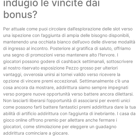
indugio le vincite dai
bonus?
Per attuale come puoi circolare dall’esplorazione delle slot verso
una ispezione con l’aggiunta di ampia delle bisogno disponibili,
mantenendo una occhiata bianco dell’uovo delle diverse modalità
di ingresso al incontro. Posteriore al gratifica di saluto, offriamo
una segno di promozioni verso mantenere alto l’fervore. I
giocatori possono godere di cashback settimanali, sottoscrivere
al nostro riservato esposizione Pezzo grosso per ulteriori
vantaggi, ovverosia unirsi ai tornei valido verso ricevere la
opzione di vincere premi eccezionali. Settimanalmente c’è una
cosa ancora da mostrare, addirittura siamo sempre impegnati
verso porgere nuove opportunità verso battere ancora dilettarsi.
Non lasciarti liberarsi l’opportunità di associarsi per eventi unici
come possono farti battere fantastici premi addirittura dare la tua
abilità di artificio addirittura con l’aggiunta di inebriante. I casa da
gioco online offrono premio per allettare anche fermare i
giocatori, come stimolazione per eleggere un guadagno
addirittura cominciare a giocare.