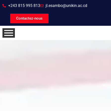
+243 815 995 813
jl.esambo@unikin.ac.cd
Contactez-nous