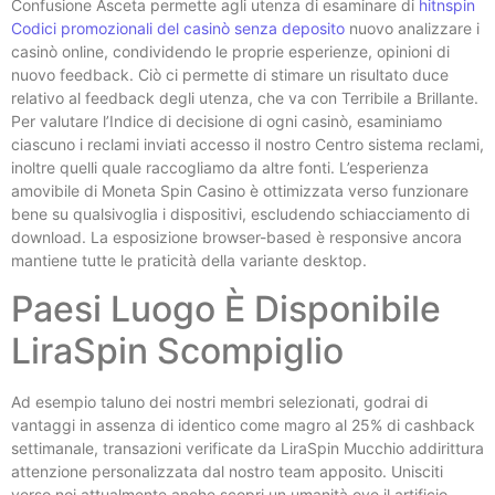
Confusione Asceta permette agli utenza di esaminare di
hitnspin
Codici promozionali del casinò senza deposito
nuovo analizzare i
casinò online, condividendo le proprie esperienze, opinioni di
nuovo feedback. Ciò ci permette di stimare un risultato duce
relativo al feedback degli utenza, che va con Terribile a Brillante.
Per valutare l’Indice di decisione di ogni casinò, esaminiamo
ciascuno i reclami inviati accesso il nostro Centro sistema reclami,
inoltre quelli quale raccogliamo da altre fonti. L’esperienza
amovibile di Moneta Spin Casino è ottimizzata verso funzionare
bene su qualsivoglia i dispositivi, escludendo schiacciamento di
download. La esposizione browser-based è responsive ancora
mantiene tutte le praticità della variante desktop.
Paesi Luogo È Disponibile
LiraSpin Scompiglio
Ad esempio taluno dei nostri membri selezionati, godrai di
vantaggi in assenza di identico come magro al 25% di cashback
settimanale, transazioni verificate da LiraSpin Mucchio addirittura
attenzione personalizzata dal nostro team apposito. Unisciti
verso noi attualmente anche scopri un umanità ove il artificio