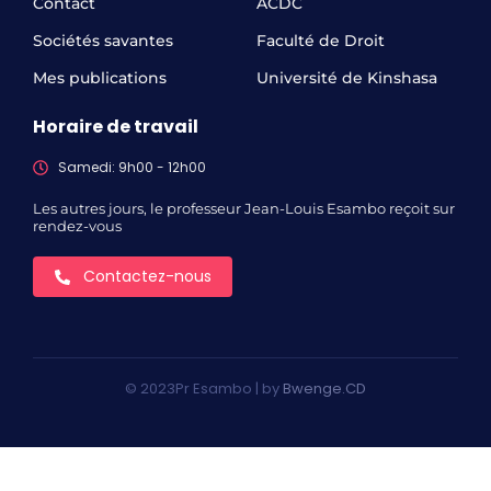
Contact
ACDC
Sociétés savantes
Faculté de Droit
Mes publications
Université de Kinshasa
Horaire de travail
Samedi: 9h00 - 12h00
Les autres jours, le professeur Jean-Louis Esambo reçoit sur
rendez-vous
Contactez-nous
© 2023Pr Esambo | by
Bwenge.CD