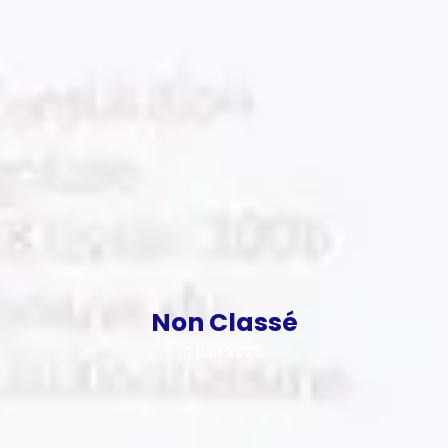
Non Classé
1 juin 2026