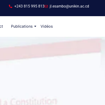
+243 815 995 813
jl.esambo@unikin.ac.cd
ct
Publications
Vidéos