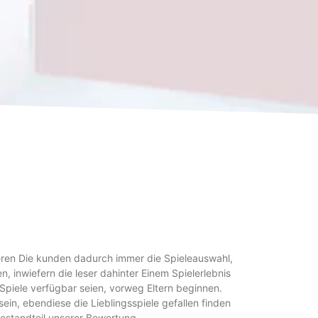
ieren Die kunden dadurch immer die Spieleauswahl,
 inwiefern die leser dahinter Einem Spielerlebnis
Spiele verfügbar seien, vorweg Eltern beginnen.
ein, ebendiese die Lieblingsspiele gefallen finden
 Bestandteil unserer Bewertung.