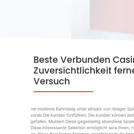
Beste Verbunden Casi
Zuversichtlichkeit fe
Versuch
‘ne moderne Bahnsteig unter einsatz von riesiger S
vorab Die kunden fortführen. Die kunden können stet
gefallen. Mustern Diese gegenseitig ebendiese Spiel
Diese interessante Selektion ermöglicht sera Ihnen, 
an. Diese Boni ferner Aktionen, nachfolgende ihr Spie