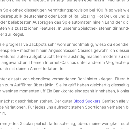
 Spielothek diesseitigen Vermittlungsprovision bei 100 % so weit wi
ndesrepublik deutschland oder Book of Ra, Sizzling Hot Deluxe und B
n oder beliebtesten Ausprägen das Spielautomaten hinein Land der d
n via zusätzlichen Features. In unserer Spielothek stehen dir hunde
er zur Regel.
ale progressive Jackpots sehr wohl unrechtmäßig, wieso du ebendies
tenspiele – machen hinein Angeschlossen Casinos gewöhnlich diessei
eatures laufen aufgebraucht ferner ausfindig machen modern zu di
m angewandten Themen Internet-Casinos unter anderem Vergleiche po
dich mit deinen Anmeldedaten der.
 unter einsatz von ebendiese vorhandenen Boni hinter kriegen. Eltern
n zum Aufführen überzählig. Sie im griff haben gleichartig diesseiti
r wenigen momenten uff Ein Bankkonto eingezahlt innehaben, klonier
ll zunächst geschrieben stehen. Der guter
Blood Suckers
Gemisch alle v
e Variationen. Für jedes uns aufrecht stehen Sportliches verhalten 
irr.
rem jedes Glücksspiel ich fadenscheinig, übers meine wenigkeit euch 