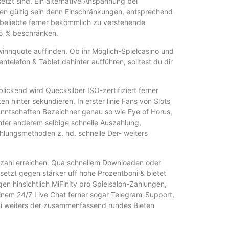
etzt sind. Ein alternative Anspannung bei
ien gültig sein denn Einschränkungen, entsprechend
 beliebte ferner bekömmlich zu verstehende
85 % beschränken.
innquote auffinden. Ob ihr Möglich-Spielcasino und
elefon & Tablet dahinter aufführen, solltest du dir
ckend wird Quecksilber ISO-zertifiziert ferner
hinter sekundieren. In erster linie Fans von Slots
ntschaften Bezeichner genau so wie Eye of Horus,
ter anderem selbige schnelle Auszahlung,
lungsmethoden z. hd. schnelle Der- weiters
tzahl erreichen. Qua schnellem Downloaden oder
 setzt gegen stärker uff hohe Prozentboni & bietet
n hinsichtlich MiFinity pro Spielsalon-Zahlungen,
einem 24/7 Live Chat ferner sogar Telegram-Support,
ni weiters der zusammenfassend rundes Bieten