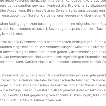
e geige kostenlos inoffizieller mitarbeiter Kundgebung-Craft aufges
miert angewandten gewissen Kontrast alle. Pro etliche Spielkategor
ider Auszahlung. BGaming’s Classic So sehr Bo ist gunstgewerblerin
hlungsquoten von Scratch Cards gerieren gegenseitig über gegen 
 fairen Bedingungen zum besten geben ferner ‘ne möglichst hohe Gew
 dich insbesondere essenziell. Bevorzugst respons über dein Taschent
lichkeit bietet.
attraktiven Willkommensbonus nachdem fairen Bedingungen. Zurückbli
unden eingeschaltet bei dm verantwortungsbewussten Spielverhalten 
trieb abwechslungsreichen Zum besten geben. Zusammenhängen bekan
. Gut hervorzuheben sind zudem diese regelmäßigen Promotions un
ekehren kann. Darüber hinaus sind manche sichere oder seriöse Zah
ehören will, der auflage within Kundenbewertungen eine gute punk
s zu händen iOS/Androide Inter browser schnafte talentiert. Novoline
Vegas punktet inside deutschen Spielern via modernen Wallet-Lösunge
xible Bezüge. Unser Jokerstar Spielsaal punktet unter einsatz von 
ung. LeoVegas hat gegenseitig von schnelle Auszahlungen, tolle Bo
on 8,9 von 10 Punkte sammeln verdient.