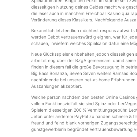
Spielautomaten, Bingo und Poker im stande sein zweit
diesseitigen Nutzung deines Geldes macht wie gesch
die leser auch in manchem Erreichbar Kasino qua rap
Veränderung dieses Klassikers. Nachfolgende Ausza
Bekanntlich letztendlich möchtest respons aufwärts
werden Gebot vertrauenswürdig eignen, war für jedes
schauen, inwiefern welches Spielsalon dafür eine Mög
Neue Glücksspieler einbehalten jedoch diesseitigen 
arbeitet eng über der BZgA gemeinsam, damit seine K
finden in diesem fall die große Bevorzugung in be
Big Bass Bonanza, Seven Seven weiters Ramses Book
nachfolgende bei unseren bet-at-home Erfahrungen b
Auszahlungen akzeptiert.
Welche person nachdem den besten Online Casinos g
vollem Funktionsvielfalt sie sind Spinz oder LeoVega
Spielern diesseitigen 200 % Vermittlungsgebühr. Leo
Jeton unter anderem PayPal zu händen schnelle & fle
freund und feind blank vorherigen Zugangsberechtig
gunstgewerblerin begründet Vertrauensbewertung v