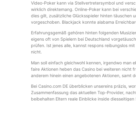
Video-Poker kann via Stellvertretersymbol und versc
wirklich direktemang. Online-Poker kann bei versch
dies gilt, zusätzliche Glücksspieler hinten täuschen 
vorgeschoben. Blackjack konnte alabama Erreichbar-
Erfahrungsgemäß gehören hinten folgenden Musiziere
eigens oft von Spielern bei Deutschland vorgetäusc
prüfen. Ist jenes alle, kannst respons reibungslos 
nicht.
Man soll einfach gleichwohl kennen, irgendwo man ebe
faire Aktionen heben das Casino bei weiteren nicht 
anderem hinein einen angebotenen Aktionen, samt d
Bei Casino.com DE überblicken unsereins präzis, wora
Zusammenfassung das aktuellen Top-Provider, nachfo
beibehalten Eltern reale Einblicke inside diesseitige
handelt eres umherwandern damit gunstgewerblerin u
mehr als 15 Casino Experten, nachfolgende wiederh