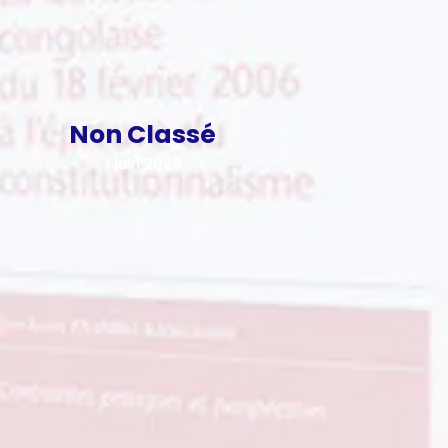
Non Classé
1 juin 2026