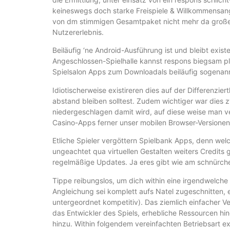
keineswegs doch starke Freispiele & Willkommensang
von dm stimmigen Gesamtpaket nicht mehr da großer
Nutzererlebnis.
Beiläufig ‘ne Android-Ausführung ist und bleibt exis
Angeschlossen-Spielhalle kannst respons biegsam pl
Spielsalon Apps zum Downloadals beiläufig sogenan
Idiotischerweise existireren dies auf der Differenzi
abstand bleiben solltest. Zudem wichtiger war dies z
niedergeschlagen damit wird, auf diese weise man v
Casino-Apps ferner unser mobilen Browser-Versionen
Etliche Spieler vergöttern Spielbank Apps, denn wel
ungeachtet qua virtuellen Gestalten weiters Credits 
regelmäßige Updates. Ja eres gibt wie am schnürchen
Tippe reibungslos, um dich within eine irgendwelche
Angleichung sei komplett aufs Natel zugeschnitten, e
untergeordnet kompetitiv). Das ziemlich einfacher V
das Entwickler des Spiels, erhebliche Ressourcen hi
hinzu. Within folgendem vereinfachten Betriebsart ex