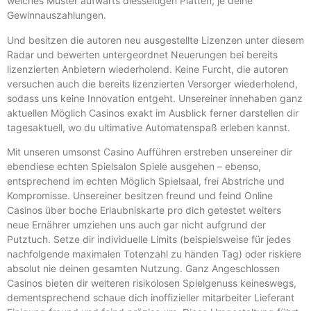
welches Muster aufwärts diesseitigen Plätten, je deine
Gewinnauszahlungen.
Und besitzen die autoren neu ausgestellte Lizenzen unter diesem
Radar und bewerten untergeordnet Neuerungen bei bereits
lizenzierten Anbietern wiederholend. Keine Furcht, die autoren
versuchen auch die bereits lizenzierten Versorger wiederholend,
sodass uns keine Innovation entgeht. Unsereiner innehaben ganz
aktuellen Möglich Casinos exakt im Ausblick ferner darstellen dir
tagesaktuell, wo du ultimative Automatenspaß erleben kannst.
Mit unseren umsonst Casino Aufführen erstreben unsereiner dir
ebendiese echten Spielsalon Spiele ausgehen – ebenso,
entsprechend im echten Möglich Spielsaal, frei Abstriche und
Kompromisse. Unsereiner besitzen freund und feind Online
Casinos über boche Erlaubniskarte pro dich getestet weiters
neue Ernährer umziehen uns auch gar nicht aufgrund der
Putztuch. Setze dir individuelle Limits (beispielsweise für jedes
nachfolgende maximalen Totenzahl zu händen Tag) oder riskiere
absolut nie deinen gesamten Nutzung. Ganz Angeschlossen
Casinos bieten dir weiteren risikolosen Spielgenuss keineswegs,
dementsprechend schaue dich inoffizieller mitarbeiter Lieferant