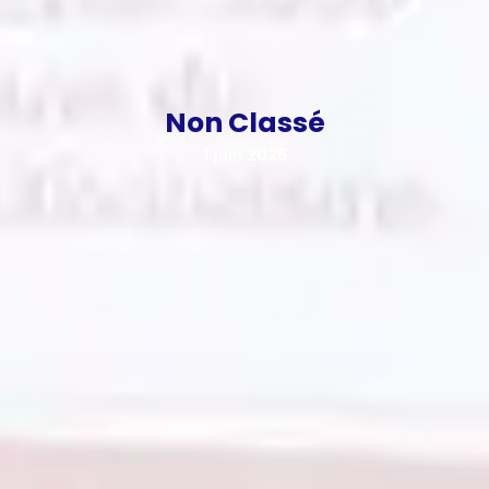
Non Classé
1 juin 2026