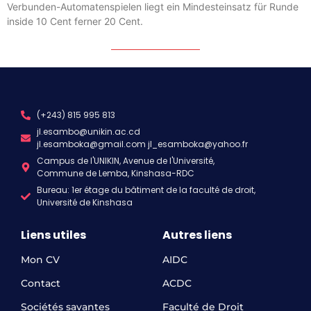
Verbunden-Automatenspielen liegt ein Mindesteinsatz für Runde
inside 10 Cent ferner 20 Cent.
(+243) 815 995 813
jl.esambo@unikin.ac.cd
jl.esamboka@gmail.com jl_esamboka@yahoo.fr
Campus de l'UNIKIN, Avenue de l'Université,
Commune de Lemba, Kinshasa-RDC
Bureau: 1er étage du bâtiment de la faculté de droit,
Université de Kinshasa
Liens utiles
Autres liens
Mon CV
AIDC
Contact
ACDC
Sociétés savantes
Faculté de Droit