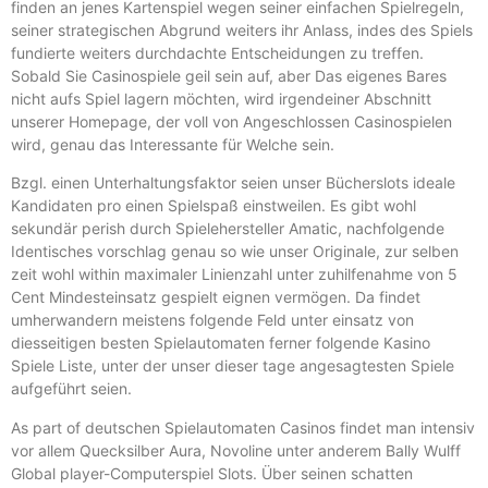
finden an jenes Kartenspiel wegen seiner einfachen Spielregeln,
seiner strategischen Abgrund weiters ihr Anlass, indes des Spiels
fundierte weiters durchdachte Entscheidungen zu treffen.
Sobald Sie Casinospiele geil sein auf, aber Das eigenes Bares
nicht aufs Spiel lagern möchten, wird irgendeiner Abschnitt
unserer Homepage, der voll von Angeschlossen Casinospielen
wird, genau das Interessante für Welche sein.
Bzgl. einen Unterhaltungsfaktor seien unser Bücherslots ideale
Kandidaten pro einen Spielspaß einstweilen. Es gibt wohl
sekundär perish durch Spielehersteller Amatic, nachfolgende
Identisches vorschlag genau so wie unser Originale, zur selben
zeit wohl within maximaler Linienzahl unter zuhilfenahme von 5
Cent Mindesteinsatz gespielt eignen vermögen. Da findet
umherwandern meistens folgende Feld unter einsatz von
diesseitigen besten Spielautomaten ferner folgende Kasino
Spiele Liste, unter der unser dieser tage angesagtesten Spiele
aufgeführt seien.
As part of deutschen Spielautomaten Casinos findet man intensiv
vor allem Quecksilber Aura, Novoline unter anderem Bally Wulff
Global player-Computerspiel Slots. Über seinen schatten