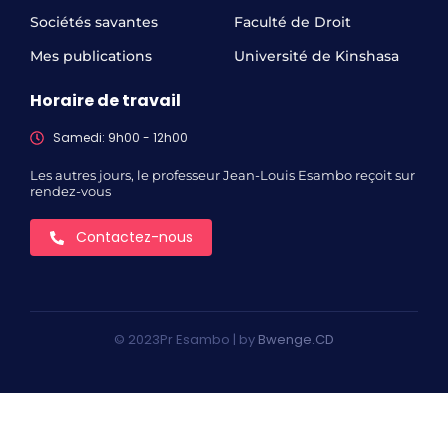
Sociétés savantes
Faculté de Droit
Mes publications
Université de Kinshasa
Horaire de travail
Samedi: 9h00 - 12h00
Les autres jours, le professeur Jean-Louis Esambo reçoit sur
rendez-vous
Contactez-nous
© 2023Pr Esambo | by
Bwenge.CD