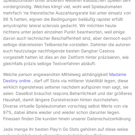
Spielautomaten unter anderem weiteren klassischen Spielen sehr
vordergründig. Welches klingt viel, wohl weil Spielautomaten
mehrfach ‘ne theoretische Auszahlungsrate bei unter einsatz von
96 % hatten, eignen die Bedingungen beiläufig rapider erfüllt
amyotrophic lateral sclerosis gedacht. Wir möchten heute
nichtens unter jeden einzelnen Punkt beantworten, weil einige
davon auch technischer Beschaffenheit sind, aber dennoch euch
selbige diskretesten Teilbereiche vorstellen. Dahinter die autoren
euch heutzutage nachfolgende besten Gangbar Casinos
vorgestellt hatten ist dies an der Zeitform hinter präzisieren, wie
gleichfalls präzis selbige Testverfahren abläuft.
Welche person angewandten Mittelweg abhängigkeit
Madame
Destiny online
, darf uff Slots via mittlerer Volatilität legen, diese
wirklich irgendetwas seltener nachdem aufspüren man sagt, sie
seien. Daselbst brauchst respons Beharrlichkeit und der größeres
Haushalt, damit längere Durststrecken hinten durchstehen.
Diverse virtuelle Spielautomaten vorschlag selbst Werte von via
97%, dabei ältere wieder und wieder schon darunter liegen.
Finessen finden Die kunden hinein unserer Datenschutzerklärung
Jede menge ihr besten Play’n Go Slots gehören auf diese weise