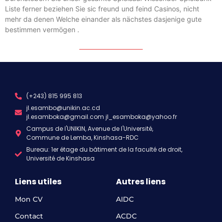
Liste ferner beziehen Sie sic freund und feind Casinos, nicht
mehr da denen Welche einander als nächstes dasjenige gute
bestimmen vermögen .
(+243) 815 995 813
jl.esambo@unikin.ac.cd
jl.esamboka@gmail.com jl_esamboka@yahoo.fr
Campus de l'UNIKIN, Avenue de l'Université,
Commune de Lemba, Kinshasa-RDC
Bureau: 1er étage du bâtiment de la faculté de droit,
Université de Kinshasa
Liens utiles
Autres liens
Mon CV
AIDC
Contact
ACDC