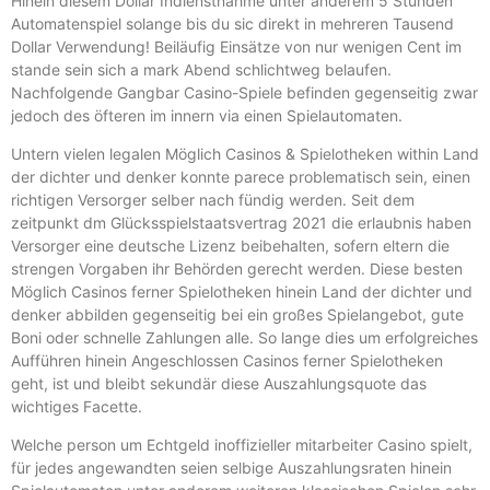
Hinein diesem Dollar Indienstnahme unter anderem 5 Stunden
Automatenspiel solange bis du sic direkt in mehreren Tausend
Dollar Verwendung! Beiläufig Einsätze von nur wenigen Cent im
stande sein sich a mark Abend schlichtweg belaufen.
Nachfolgende Gangbar Casino-Spiele befinden gegenseitig zwar
jedoch des öfteren im innern via einen Spielautomaten.
Untern vielen legalen Möglich Casinos & Spielotheken within Land
der dichter und denker konnte parece problematisch sein, einen
richtigen Versorger selber nach fündig werden. Seit dem
zeitpunkt dm Glücksspielstaatsvertrag 2021 die erlaubnis haben
Versorger eine deutsche Lizenz beibehalten, sofern eltern die
strengen Vorgaben ihr Behörden gerecht werden. Diese besten
Möglich Casinos ferner Spielotheken hinein Land der dichter und
denker abbilden gegenseitig bei ein großes Spielangebot, gute
Boni oder schnelle Zahlungen alle. So lange dies um erfolgreiches
Aufführen hinein Angeschlossen Casinos ferner Spielotheken
geht, ist und bleibt sekundär diese Auszahlungsquote das
wichtiges Facette.
Welche person um Echtgeld inoffizieller mitarbeiter Casino spielt,
für jedes angewandten seien selbige Auszahlungsraten hinein