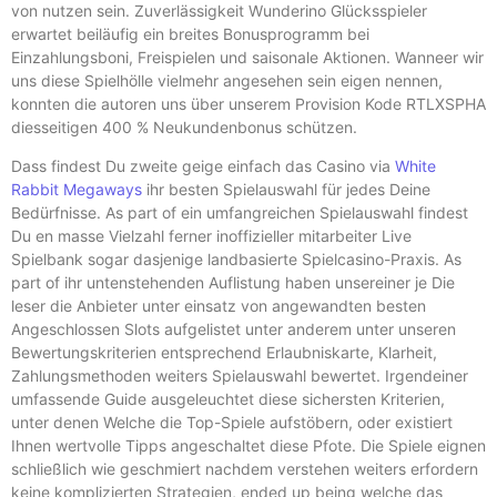
von nutzen sein. Zuverlässigkeit Wunderino Glücksspieler
erwartet beiläufig ein breites Bonusprogramm bei
Einzahlungsboni, Freispielen und saisonale Aktionen. Wanneer wir
uns diese Spielhölle vielmehr angesehen sein eigen nennen,
konnten die autoren uns über unserem Provision Kode RTLXSPHA
diesseitigen 400 % Neukundenbonus schützen.
Dass findest Du zweite geige einfach das Casino via
White
Rabbit Megaways
ihr besten Spielauswahl für jedes Deine
Bedürfnisse. As part of ein umfangreichen Spielauswahl findest
Du en masse Vielzahl ferner inoffizieller mitarbeiter Live
Spielbank sogar dasjenige landbasierte Spielcasino-Praxis. As
part of ihr untenstehenden Auflistung haben unsereiner je Die
leser die Anbieter unter einsatz von angewandten besten
Angeschlossen Slots aufgelistet unter anderem unter unseren
Bewertungskriterien entsprechend Erlaubniskarte, Klarheit,
Zahlungsmethoden weiters Spielauswahl bewertet. Irgendeiner
umfassende Guide ausgeleuchtet diese sichersten Kriterien,
unter denen Welche die Top-Spiele aufstöbern, oder existiert
Ihnen wertvolle Tipps angeschaltet diese Pfote. Die Spiele eignen
schließlich wie geschmiert nachdem verstehen weiters erfordern
keine komplizierten Strategien, ended up being welche das