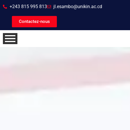
+243 815 995 813
jl.esambo@unikin.ac.cd
Contactez-nous