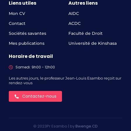
Liens utiles
Autres liens
Mon CV
AIDC
Contact
ACDC
Sociétés savantes
Faculté de Droit
Mes publications
Université de Kinshasa
Horaire de travail
Samedi: 9h00 - 12h00
Les autres jours, le professeur Jean-Louis Esambo reçoit sur
rendez-vous
Contactez-nous
© 2023Pr Esambo | by
Bwenge.CD