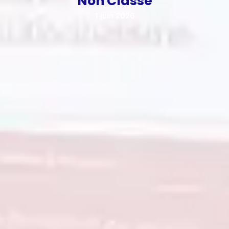
Non Classé
1 juin 2026