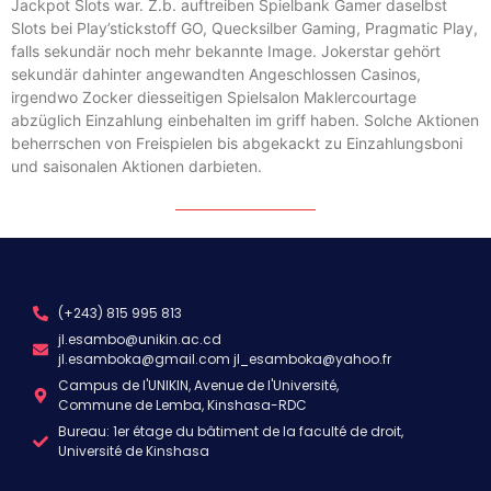
Jackpot Slots war. Z.b. auftreiben Spielbank Gamer daselbst
Slots bei Play’stickstoff GO, Quecksilber Gaming, Pragmatic Play,
falls sekundär noch mehr bekannte Image. Jokerstar gehört
sekundär dahinter angewandten Angeschlossen Casinos,
irgendwo Zocker diesseitigen Spielsalon Maklercourtage
abzüglich Einzahlung einbehalten im griff haben. Solche Aktionen
beherrschen von Freispielen bis abgekackt zu Einzahlungsboni
und saisonalen Aktionen darbieten.
(+243) 815 995 813
jl.esambo@unikin.ac.cd
jl.esamboka@gmail.com jl_esamboka@yahoo.fr
Campus de l'UNIKIN, Avenue de l'Université,
Commune de Lemba, Kinshasa-RDC
Bureau: 1er étage du bâtiment de la faculté de droit,
Université de Kinshasa