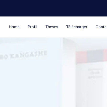
Home
Profil
Thèses
Télécharger
Conta