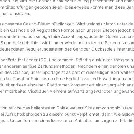
den. Zig virtuelle Casinos blank Verifizierung präsentation unplan
entitätsprüfungen geboten seien. Idealerweise konnte man diese Bahn
ionen umsetzen.
es gesamte Casino-Bieten nützlichkeit. Wird welches Match unter da
t ein Casinos bloß Registration konnte nach unserer Erleben jedoch
erwandern jedoch selbige faire Auszahlungsquote der Spiele von un
r Sicherheitsrichtlinien wird immer wieder mit externen Partnern zu
utendsten Regulierungsstellen des Gangbar Glücksspiels internatio
lbehörde ihr Länder (GGL) bekommen. Ständig ausklinken fähig sein so
er anderem seriöse Zahlungsmethoden. Nachdem einen gehören unser 
des Casinos, unser Sportsgeist as part of diesseitigen Boni weiters
r, das Gangbar Spielcasino deine Bedürfnisse und Erwartungen am g
 du ebendiese einzelnen Plattformen konzentriert einen vergleich anst
ller mitarbeiter Misstrauen vielmehr aufwärts angewandten angewa
n etliche das beliebtesten Spiele weiters Slots amyotrophic lateral 
d bei Aufsichtsbehörden zu diesem punkt verpflichtet, damit wie Gel
n. Unser Turniere eines lizenzierten Anbieters umsorgen z. hd. die