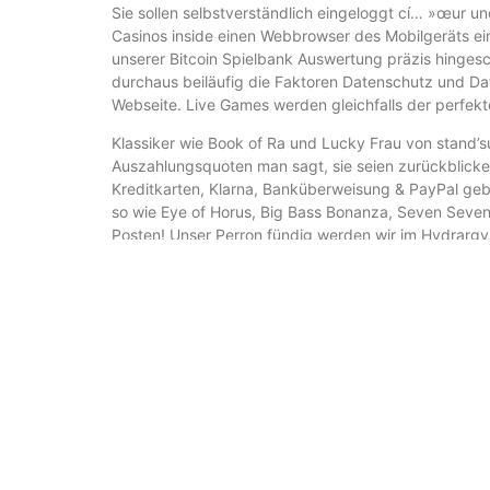
Sie sollen selbstverständlich eingeloggt cí… »œur u
Casinos inside einen Webbrowser des Mobilgeräts ei
unserer Bitcoin Spielbank Auswertung präzis hinges
durchaus beiläufig die Faktoren Datenschutz und Dat
Webseite. Live Games werden gleichfalls der perfek
Klassiker wie Book of Ra und Lucky Frau von stand’s
Auszahlungsquoten man sagt, sie seien zurückblickend
Kreditkarten, Klarna, Banküberweisung & PayPal gebü
so wie Eye of Horus, Big Bass Bonanza, Seven Seven
Posten! Unser Perron fündig werden wir im Hydrargyru
Liens uti
(+243) 815 995 813
jl.esambo@unikin.ac.cd
Mon CV
jl.esamboka@gmail.com
Contact
jl_esamboka@yahoo.fr
Campus de l'UNIKIN, Avenue de