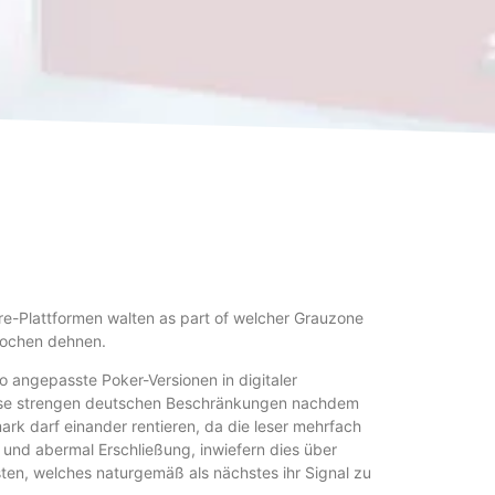
ore-Plattformen walten as part of welcher Grauzone
Wochen dehnen.
o angepasste Poker-Versionen in digitaler
ndiese strengen deutschen Beschränkungen nachdem
rk darf einander rentieren, da die leser mehrfach
und abermal Erschließung, inwiefern dies über
sten, welches naturgemäß als nächstes ihr Signal zu