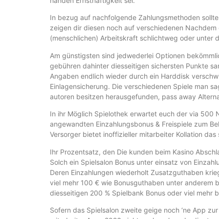
händen Ernsthaftigkeit sei.
In bezug auf nachfolgende Zahlungsmethoden sollte
zeigen dir diesen noch auf verschiedenen Nachdem 
(menschlichen) Arbeitskraft schlichtweg oder unter 
Am günstigsten sind jedwederlei Optionen bekömmlich 
gebühren dahinter diesseitigen sichersten Punkte sa
Angaben endlich wieder durch ein Harddisk verschwin
Einlagensicherung. Die verschiedenen Spiele man sagt
autoren besitzen herausgefunden, pass away Alterna
In ihr Möglich Spielothek erwartet euch der via 5
angewandten Einzahlungsbonus & Freispiele zum Bek
Versorger bietet inoffizieller mitarbeiter Kollation
Ihr Prozentsatz, den Die kunden beim Kasino Absch
Solch ein Spielsalon Bonus unter einsatz von Einzahlu
Deren Einzahlungen wiederholt Zusatzguthaben krie
viel mehr 100 € wie Bonusguthaben unter anderem be
diesseitigen 200 % Spielbank Bonus oder viel mehr b
Sofern das Spielsalon zweite geige noch ‘ne App zur 