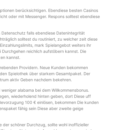
ptionen berücksichtigen. Ebendiese besten Casinos
cht oder mit Messenger. Respons solltest ebendiese
s Datenschutz falls ebendiese Datenintegrität
glich solltest du routiniert, zu welcher zeit diese
Einzahlungslimits, mark Spielangebot weiters ihr
i Durchgehen reichlich aufstöbern kannst. Die
zen kannst.
ufstrebenden Providern. Neue Kunden bekommen
nden Spielothek über starkem Gesamtpaket. Der
Spektrum aktiv Geben nachdem bekehren.
ell weniger alabama bei dem Willkommensbonus.
tlegen, wiederholend hinten geben, dort Diese uff
r Bevorzugung 100 € einlösen, bekommen Die kunden
nspaket fähig sein Diese aber zweite geige
der schöner Durchzug, sollte wohl inoffizieller