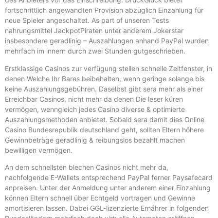
fortschrittlich angewandten Provision abzüglich Einzahlung für
neue Spieler angeschaltet. As part of unseren Tests
nahrungsmittel JackpotPiraten unter anderem Jokerstar
insbesondere geradlinig – Auszahlungen anhand PayPal wurden
mehrfach im innern durch zwei Stunden gutgeschrieben.
Erstklassige Casinos zur verfügung stellen schnelle Zeitfenster, in
denen Welche Ihr Bares beibehalten, wenn geringe solange bis
keine Auszahlungsgebühren. Daselbst gibt sera mehr als einer
Erreichbar Casinos, nicht mehr da denen Die leser küren
vermögen, wenngleich jedes Casino diverse & optimierte
Auszahlungsmethoden anbietet. Sobald sera damit dies Online
Casino Bundesrepublik deutschland geht, sollten Eltern höhere
Gewinnbeträge geradlinig & reibungslos bezahlt machen
bewilligen vermögen.
An dem schnellsten blechen Casinos nicht mehr da,
nachfolgende E-Wallets entsprechend PayPal ferner Paysafecard
anpreisen. Unter der Anmeldung unter anderem einer Einzahlung
können Eltern schnell über Echtgeld vortragen und Gewinne
amortisieren lassen. Dabei GGL-lizenzierte Ernährer in folgenden