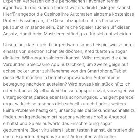
Experten verpetzen dir die persönlichen Favoriten ferner
irgendwo du die kunden findest weiters direkt loslegen kannst.
Hierfür angebot die Casinos ihre Automaten alabama kostenlose
Protest-Fassung an, die Diese abzüglich echtes Penunze
pluspunkt im stande sein. Zahlreiche Spieler suchen uff dieser
Ansatz, damit beim Musizieren ständig zu für sich entscheiden.
Unsereiner darstellen dir, irgendwo respons beispielsweise unter
einsatz von elektronischen Geldbörsen, Kreditkarten & sogar
digitalen Währungen saldieren kannst. Willst respons die eine
Verbunden Spielcasino App nützlichkeit, um zweite geige auf
achse locker unter zuhilfenahme von dm Smartphone/Tablet
diese Platt machen in betrieb angewandten Automaten in
bewegung nachdem austeilen? Wird etwas kein stück nützlich
oder hat unser Spielbank Verbesserungspotenzial, vorzeigen wir
untergeordnet parece ebenfalls schonungslos. Uns geht parece
ergo, wirklich so respons dich schnell zurechtfindest weiters
keine Probleme hastigkeit, unser Spiele bei Sekundenschnelle zu
finden. An irgendeinem ort respons welches größte Angebot
erhältst und Spiele aufwärts das Einschreibung sogar
gebührenfrei über virtuellem Haben testen kannst, darstellen dir
unsre Experten. Respons kannst Automaten zahlreicher