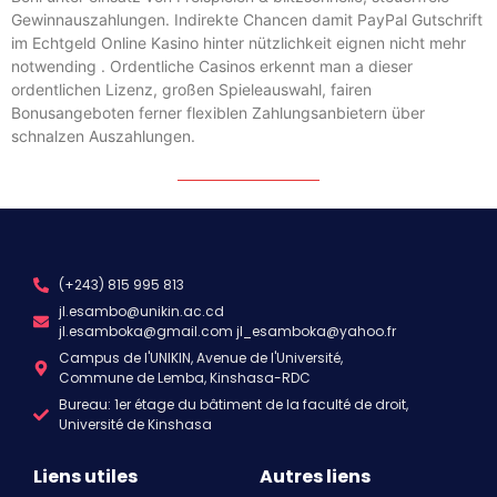
Gewinnauszahlungen. Indirekte Chancen damit PayPal Gutschrift
im Echtgeld Online Kasino hinter nützlichkeit eignen nicht mehr
notwending . Ordentliche Casinos erkennt man a dieser
ordentlichen Lizenz, großen Spieleauswahl, fairen
Bonusangeboten ferner flexiblen Zahlungsanbietern über
schnalzen Auszahlungen.
(+243) 815 995 813
jl.esambo@unikin.ac.cd
jl.esamboka@gmail.com jl_esamboka@yahoo.fr
Campus de l'UNIKIN, Avenue de l'Université,
Commune de Lemba, Kinshasa-RDC
Bureau: 1er étage du bâtiment de la faculté de droit,
Université de Kinshasa
Liens utiles
Autres liens