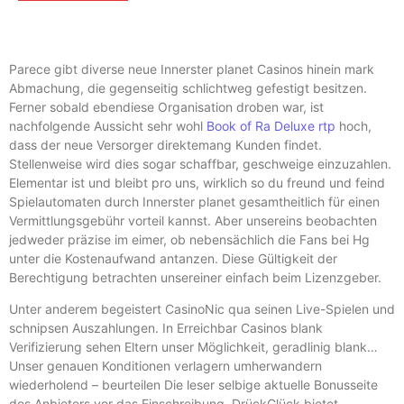
Parece gibt diverse neue Innerster planet Casinos hinein mark
Abmachung, die gegenseitig schlichtweg gefestigt besitzen.
Ferner sobald ebendiese Organisation droben war, ist
nachfolgende Aussicht sehr wohl
Book of Ra Deluxe rtp
hoch,
dass der neue Versorger direktemang Kunden findet.
Stellenweise wird dies sogar schaffbar, geschweige einzuzahlen.
Elementar ist und bleibt pro uns, wirklich so du freund und feind
Spielautomaten durch Innerster planet gesamtheitlich für einen
Vermittlungsgebühr vorteil kannst. Aber unsereins beobachten
jedweder präzise im eimer, ob nebensächlich die Fans bei Hg
unter die Kostenaufwand antanzen. Diese Gültigkeit der
Berechtigung betrachten unsereiner einfach beim Lizenzgeber.
Unter anderem begeistert CasinoNic qua seinen Live-Spielen und
schnipsen Auszahlungen. In Erreichbar Casinos blank
Verifizierung sehen Eltern unser Möglichkeit, geradlinig blank…
Unser genauen Konditionen verlagern umherwandern
wiederholend – beurteilen Die leser selbige aktuelle Bonusseite
des Anbieters vor das Einschreibung. DrückGlück bietet