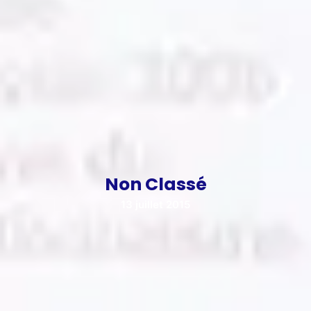
Non Classé
13 juillet 2015