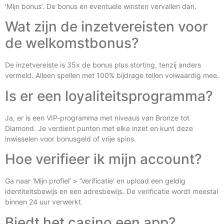
‘Mijn bonus’. De bonus en eventuele winsten vervallen dan.
Wat zijn de inzetvereisten voor
de welkomstbonus?
De inzetvereiste is 35x de bonus plus storting, tenzij anders
vermeld. Alleen spellen met 100% bijdrage tellen volwaardig mee.
Is er een loyaliteitsprogramma?
Ja, er is een VIP-programma met niveaus van Bronze tot
Diamond. Je verdient punten met elke inzet en kunt deze
inwisselen voor bonusgeld of vrije spins.
Hoe verifieer ik mijn account?
Ga naar ‘Mijn profiel’ > ‘Verificatie’ en upload een geldig
identiteitsbewijs en een adresbewijs. De verificatie wordt meestal
binnen 24 uur verwerkt.
Biedt het casino een app?