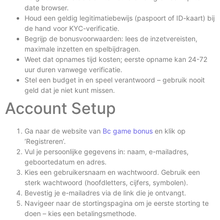
date browser.
Houd een geldig legitimatiebewijs (paspoort of ID-kaart) bij
de hand voor KYC-verificatie.
Begrijp de bonusvoorwaarden: lees de inzetvereisten,
maximale inzetten en spelbijdragen.
Weet dat opnames tijd kosten; eerste opname kan 24-72
uur duren vanwege verificatie.
Stel een budget in en speel verantwoord – gebruik nooit
geld dat je niet kunt missen.
Account Setup
Ga naar de website van
Bc game bonus
en klik op
‘Registreren’.
Vul je persoonlijke gegevens in: naam, e-mailadres,
geboortedatum en adres.
Kies een gebruikersnaam en wachtwoord. Gebruik een
sterk wachtwoord (hoofdletters, cijfers, symbolen).
Bevestig je e-mailadres via de link die je ontvangt.
Navigeer naar de stortingspagina om je eerste storting te
doen – kies een betalingsmethode.