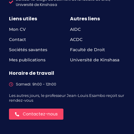
Université de Kinshasa
Liens utiles
Autres liens
Mon CV
AIDC
Contact
ACDC
Sociétés savantes
Faculté de Droit
Mes publications
Université de Kinshasa
Horaire de travail
Samedi: 9h00 - 12h00
Les autres jours, le professeur Jean-Louis Esambo reçoit sur
rendez-vous
Contactez-nous