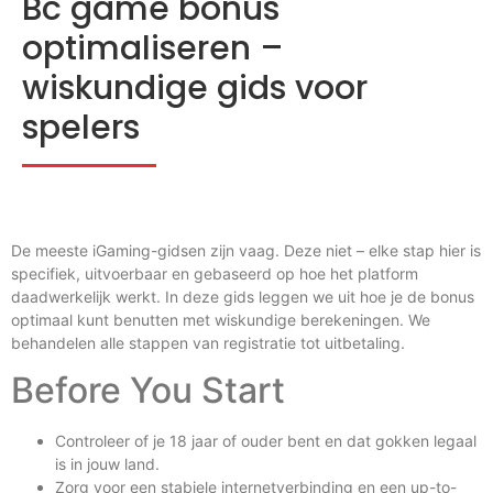
Bc game bonus
optimaliseren –
wiskundige gids voor
spelers
De meeste iGaming-gidsen zijn vaag. Deze niet – elke stap hier is
specifiek, uitvoerbaar en gebaseerd op hoe het platform
daadwerkelijk werkt. In deze gids leggen we uit hoe je de bonus
optimaal kunt benutten met wiskundige berekeningen. We
behandelen alle stappen van registratie tot uitbetaling.
Before You Start
Controleer of je 18 jaar of ouder bent en dat gokken legaal
is in jouw land.
Zorg voor een stabiele internetverbinding en een up-to-