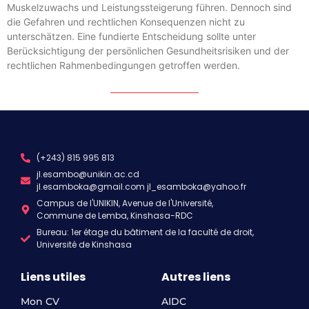
Muskelzuwachs und Leistungssteigerung führen. Dennoch sind
die Gefahren und rechtlichen Konsequenzen nicht zu
unterschätzen. Eine fundierte Entscheidung sollte unter
Berücksichtigung der persönlichen Gesundheitsrisiken und der
rechtlichen Rahmenbedingungen getroffen werden.
(+243) 815 995 813
jl.esambo@unikin.ac.cd
jl.esamboka@gmail.com jl_esamboka@yahoo.fr
Campus de l'UNIKIN, Avenue de l'Université,
Commune de Lemba, Kinshasa-RDC
Bureau: 1er étage du bâtiment de la faculté de droit,
Université de Kinshasa
Liens utiles
Autres liens
Mon CV
AIDC